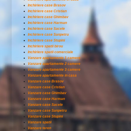
Inchiriere case Brasov
Inchiriere case Cristian
Inchiriere case Ghimbav
Inchiriere case Harman
Inchiriere case Sacele
Inchiriere case Sanpetru
Inchiriere case Stupini
Inchiriere spatii birou
Inchiriere spatii comerciale
Vanzare apartamente 1 camere
Vanzare apartamente 2 camere
Vanzare apartamente 3 camere
Vanzare apartamente in casa
Vanzare case Brasov
Vanzare case Cristian
Vanzare case Ghimbav
Vanzare case Harman
Vanzare case Sacele
Vanzare case Sanpetru
Vanzare case Stupini
Vanzare spatii
Vanzare teren