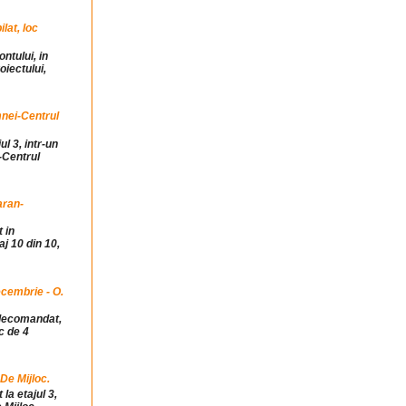
at, loc
ntului, in
iectului,
mnei-Centrul
ul 3, intr-un
-Centrul
aran-
 in
j 10 din 10,
cembrie - O.
idecomandat,
c de 4
 De Mijloc.
la etajul 3,