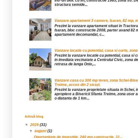
într-un bloc cu lift, constructie 1985, zona str. De
structura semide...
Vanzare apartament 3 camere, Isaran, 82 mp, mob
Prezint la vanzare apartament situat in Tractor
Isaran, bloc constructie 2008, parter avand 82 mp
apartament decomandat, c...
Vanzare locatie cu potential, casa si curte, zona
Prezint la vanzare locatie cu potential, casa si c
in imediata vecinatate a Centrului Civic, zona d
retrasa de langa Onix,...
Vanzare casa cu 300 mp teren, zona Schei-Bise
Treime, acces din 2 strazi.
Prezint la vanzare proprietate situata in Schei, 
apropiere a Bisericii Sfanta Treime, zona usor a
o diatanta de 1 km...
Arhivă blog
▼
2026
(31)
▼
august
(1)
Oportunitate de investitie, 240 mp constructie, 31...