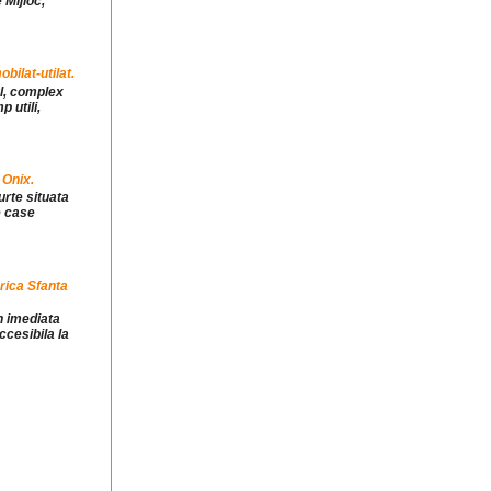
 Mijloc,
ilat-utilat.
ul, complex
 utili,
 Onix.
urte situata
e case
rica Sfanta
in imediata
ccesibila la