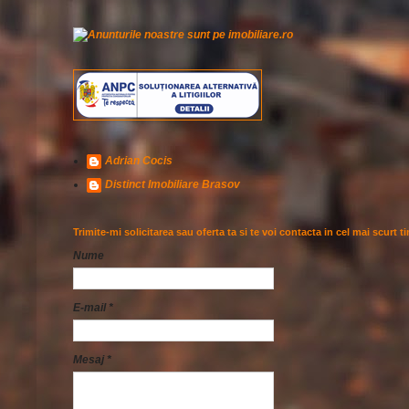
Adrian Cocis
Distinct Imobiliare Brasov
Trimite-mi solicitarea sau oferta ta si te voi contacta in cel mai scurt t
Nume
E-mail
*
Mesaj
*