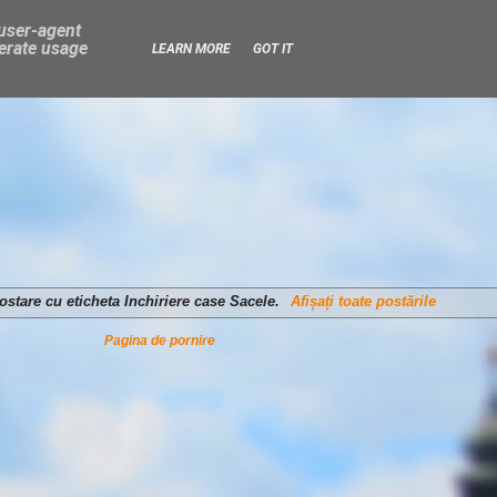
 user-agent
nerate usage
LEARN MORE
GOT IT
postare cu eticheta
Inchiriere case Sacele
.
Afișați toate postările
Pagina de pornire