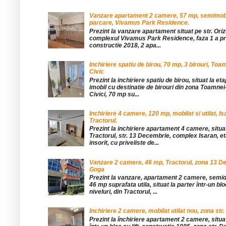
Vanzare apartament 2 camere, 57 mp, semimobil
parcare, Vivamus Park Residence.
Prezint la vanzare apartament situat pe str. Orizo
complexul Vivamus Park Residence, faza 1 a pro
constructie 2018, 2 apa...
Inchiriere spatiu de birou, 70 mp, 3 birouri, Toa
Civic
Prezint la inchiriere spatiu de birou, situat la etaj
imobil cu destinatie de birouri din zona Toamnei
Civici, 70 mp su...
Inchiriere 4 camere, 120 mp, mobilat si utilat, Is
Tractorul.
Prezint la inchiriere apartament 4 camere, situat
Tractorul, str. 13 Decembrie, complex Isaran, eta
insorit, cu priveliste de...
Vanzare 2 camere, 46 mp, Tractorul, zona 13 De
Goga
Prezint la vanzare, apartament 2 camere, sem
46 mp suprafata utila, situat la parter într-un blo
niveluri, din Tractorul, ...
Inchiriere 2 camere, mobilat utilat nou, zona str.
Prezint la închiriere apartament 2 camere, situat 