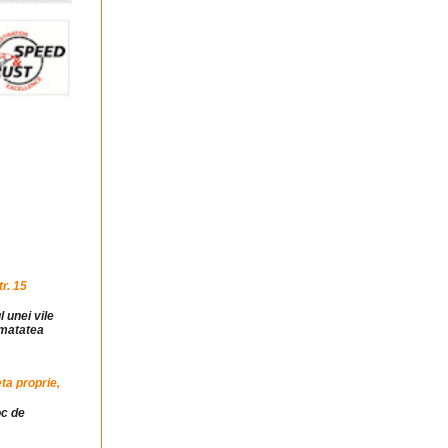
r. 15
l unei vile
jumatatea
ta proprie,
oc de