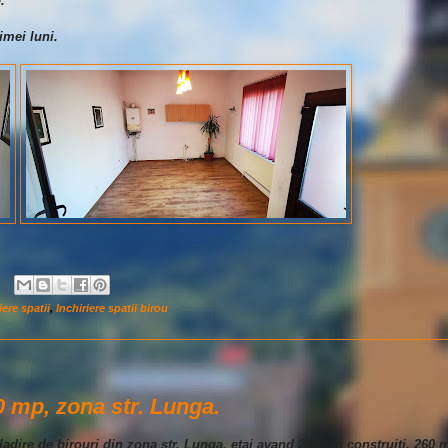
.
imei luni.
iere spatii
,
Inchiriere spatii birou
60 mp, zona str. Lunga.
o cladire de birouri din zona str. Lunga, etaj avand 290 mp construiti, 260