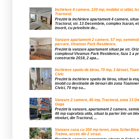
Inchiriere 4 camere, 120 mp, mobilat si utilat, Is
Tractorul.
Prezint la inchiriere apartament 4 camere, situat
Tractorul, str. 13 Decembrie, complex Isaran, eta
insorit, cu priveliste de...
Vanzare apartament 2 camere, 57 mp, semimobil
parcare, Vivamus Park Residence.
Prezint la vanzare apartament situat pe str. Orizo
complexul Vivamus Park Residence, faza 1 a pro
constructie 2018, 2 apa...
Inchiriere spatiu de birou, 70 mp, 3 birouri, Toa
Civic
Prezint la inchiriere spatiu de birou, situat la etaj
imobil cu destinatie de birouri din zona Toamnei
Civici, 70 mp su...
Vanzare 2 camere, 46 mp, Tractorul, zona 13 De
Goga
Prezint la vanzare, apartament 2 camere, sem
46 mp suprafata utila, situat la parter într-un blo
niveluri, din Tractorul, ...
Vanzare casa cu 300 mp teren, zona Schei-Bise
Treime, acces din 2 strazi.