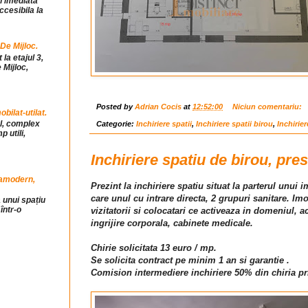
in imediata
ccesibila la
 De Mijloc.
la etajul 3,
 Mijloc,
Posted by
Adrian Cocis
at
12:52:00
Niciun comentariu:
ilat-utilat.
ul, complex
Categorie:
Inchiriere spatii
,
Inchiriere spatii birou
,
Inchirie
 utili,
Inchiriere spatiu de birou, pres
tramodern,
Prezint la inchiriere spatiu situat la parterul unui
care unul cu intrare directa, 2 grupuri sanitare. Im
 unui spațiu
într-o
vizitatorii si colocatari ce activeaza in domeniul, a
ingrijire corporala, cabinete medicale.
Chirie solicitata 13 euro / mp.
Se solicita contract pe minim 1 an si garantie .
Comision intermediere inchiriere 50% din chiria pr