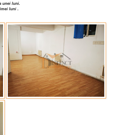
a unei luni.
imei luni .