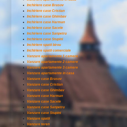
Inchiriere case Brasov
Inchiriere case Cristian
Inchiriere case Ghimbav
Inchiriere case Harman
Inchiriere case Sacele
Inchiriere case Sanpetru
Inchiriere case Stupini
Inchiriere spatii birou
Inchiriere spatii comerciale
Vanzare apartamente 1 camere
Vanzare apartamente 2 camere
Vanzare apartamente 3 camere
Vanzare apartamente in casa
Vanzare case Brasov
Vanzare case Cristian
Vanzare case Ghimbav
Vanzare case Harman
Vanzare case Sacele
Vanzare case Sanpetru
Vanzare case Stupini
Vanzare spatii
Vanzare teren