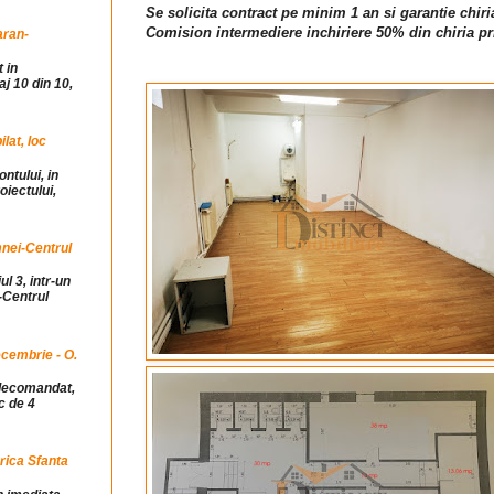
Se solicita contract pe minim 1 an si garantie chiri
Comision intermediere inchiriere 50% din chiria pr
aran-
 in
j 10 din 10,
at, loc
ntului, in
iectului,
mnei-Centrul
ul 3, intr-un
-Centrul
cembrie - O.
idecomandat,
c de 4
rica Sfanta