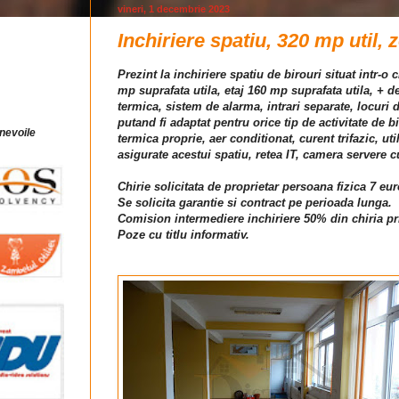
vineri, 1 decembrie 2023
Inchiriere spatiu, 320 mp util, 
Prezint la inchiriere spatiu de birouri situat intr-
mp suprafata utila, etaj 160 mp suprafata utila, + d
termica, sistem de alarma, intrari separate, locuri d
putand fi adaptat pentru orice tip de activitate de b
 nevoile
termica proprie, aer conditionat, curent trifazic, u
asigurate acestui spatiu, retea IT, camera servere 
Chirie solicitata de proprietar persoana fizica 7 eu
Se solicita garantie si contract pe perioada lunga.
Comision intermediere inchiriere 50% din chiria pr
Poze cu titlu informativ.