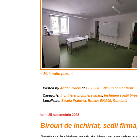
< Mai multe poze >
Posted by
Adrian Cocis
at
12:25:00
Niciun comentariu:
Categorie:
Inchiriere
,
Inchiriere spatii
,
Inchiriere spatii biro
Localizare:
Strada Prahova, Brașov 500209, România
luni, 25 septembrie 2023
Birouri de inchiriat, sedii firm