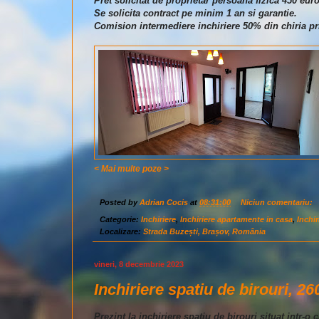
Pret solicitat de proprietar persoana fizica 450 euro
Se solicita contract pe minim 1 an si garantie.
Comision intermediere inchiriere 50% din chiria pr
< Mai multe poze >
Posted by
Adrian Cocis
at
08:31:00
Niciun comentariu:
Categorie:
Inchiriere
,
Inchiriere apartamente in casa
,
Inchir
Localizare:
Strada Buzești, Brașov, România
vineri, 8 decembrie 2023
Inchiriere spatiu de birouri, 2
Prezint la inchiriere spatiu de birouri situat intr-