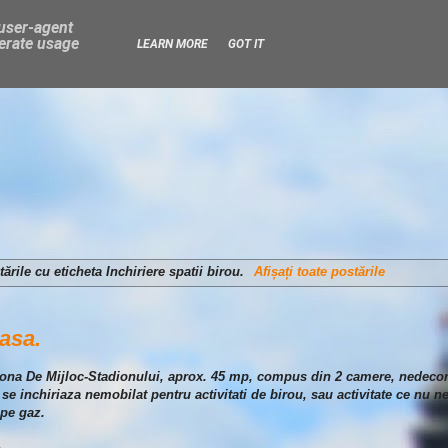
 user-agent
nerate usage
LEARN MORE
GOT IT
tările cu eticheta
Inchiriere spatii birou
.
Afișați toate postările
casa.
in zona De Mijloc-Stadionului, aprox. 45 mp, compus din 2 camere, nedec
l se inchiriaza nemobilat pentru activitati de birou, sau activitate ce nu n
 pe gaz.