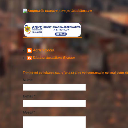
Adrian Cocis
Distinct Imobiliare Brasov
Trimite-mi solicitarea sau oferta ta si te voi contacta in cel mai scurt t
Nume
E-mail
*
Mesaj
*