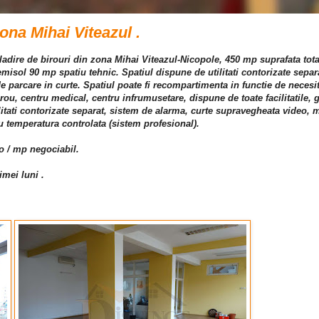
zona Mihai Viteazul .
o cladire de birouri din zona Mihai Viteazul-Nicopole, 450 mp suprafata tot
emisol 90 mp spatiu tehnic. Spatiul dispune de utilitati contorizate separa
e parcare in curte. Spatiul poate fi recompartimenta in functie de necesitat
irou, centru medical, centru infrumusetare, dispune de toate facilitatile, 
tilitati contorizate separat, sistem de alarma, curte supravegheata video,
cu temperatura controlata (sistem profesional).
ro / mp negociabil.
imei luni .