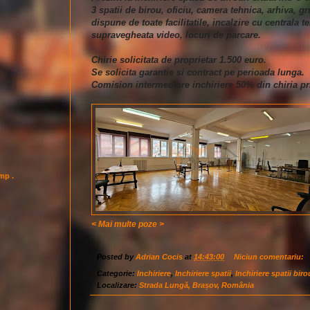
3 spatii de birou, oficiu, camera tehnica, arhiva, gru
dispune de toate facilitatile, incalzire cu centrala t
supravegheata video, locuri de parcare.
Chirie solicitata de proprietar 1.500 euro.
Se solicita garantie si contract pe perioada lunga.
Comision intermediere inchiriere 50% din chiria pr
imp .
< Mai multe poze >
Posted by
Adrian Cocis
at
14:43:00
Niciun comentariu:
Categorie:
Inchiriere
,
Inchiriere spatii
,
Inchiriere spatii biro
Localizare:
Strada Lungă, Brașov, România