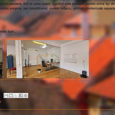
puri sanitare, hol si casa scarii. Spatiul este pretabil pentru orice tip de
ermica proprie, aer conditionat, curent trifazic, utilitati contorizate separa
imei luni .
u