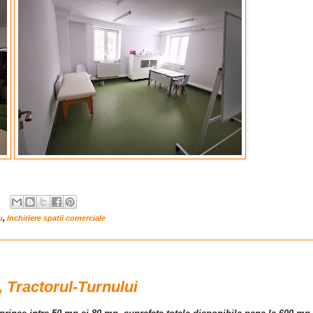
u
,
Inchiriere spatii comerciale
a, Tractorul-Turnului