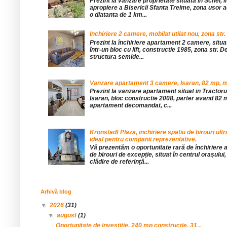
Prezint la vanzare proprietate situata in Schei, 
apropiere a Bisericii Sfanta Treime, zona usor a
o diatanta de 1 km...
Inchiriere 2 camere, mobilat utilat nou, zona str.
Prezint la închiriere apartament 2 camere, situat 
într-un bloc cu lift, constructie 1985, zona str. De
structura semide...
Vanzare apartament 3 camere, Isaran, 82 mp, mob
Prezint la vanzare apartament situat in Tractor
Isaran, bloc constructie 2008, parter avand 82 mp
apartament decomandat, c...
Kronstadt Plaza, inchiriere spațiu de birouri ul
ideal pentru companii reprezentative.
Vă prezentăm o oportunitate rară de închiriere a
de birouri de excepție, situat în centrul orașului, 
clădire de referință...
Arhivă blog
▼
2026
(31)
▼
august
(1)
Oportunitate de investitie, 240 mp constructie, 31...