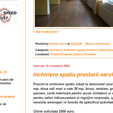
< Mai multe poze >
Posted by
Adrian Cocis
at
13:03:00
Niciun comentariu:
Categorie:
Inchiriere
,
Inchiriere spatii
,
Inchiriere spatii biro
Localizare:
Strada Nicopole, Brașov, România
miercuri, 11 octombrie 2023
r. 15
Inchiriere spatiu prestarii serv
l unei vile
jumatatea
Prezint la inchiriere spatiu situat la demisolul un
mp, doua sali mari a cate 38 mp, birou, vestiare, g
parcare, curte interioara pentru acces vizitatorii si
ta proprie,
pentru salon infrumusetare si ingrijire corporala, sp
necesita amenajari in functie de specificul activitati
oc de
Chirie solicitata 1000 euro.