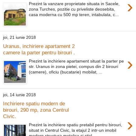
›
Prezint la vanzare proprietate situata in Sacele,
zona Turches, pozitie cu priveliste deosebita,
casa moderna cu 500 mp teren, intabulata, c...
joi, 21 iunie 2018
Uranus, inchiriere apartament 2
camere la parter pentru birouri .
›
Prezint la inchiriere apartament situat la parter pe
str. Uranus in zona pietei, compus din 2 birouri
(camere), oficiu (bucatarie) mobilat, ...
joi, 14 iunie 2018
Inchiriere spatiu modern de
birouri, 290 mp, zona Centrul
Civic.
›
Prezint la inchiriere spatiu pretabil pentru birouri,
situat in Centrul Civic, la etajul 2 intr-un imobil
modern structura metalica si sticl...