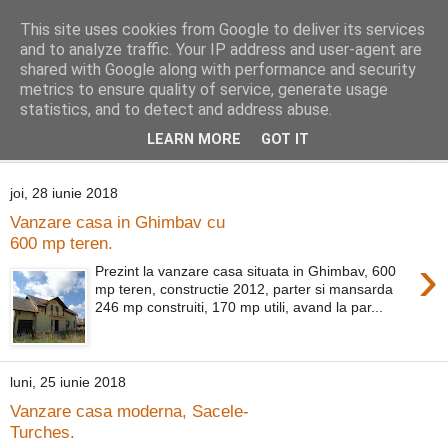
This site uses cookies from Google to deliver its services
Distinct Imobiliare
and to analyze traffic. Your IP address and user-agent are
shared with Google along with performance and security
metrics to ensure quality of service, generate usage
Adrian Cocis 0742 129 909 ; Vasile Baciu 0768 440 185
statistics, and to detect and address abuse.
LEARN MORE
GOT IT
▼
joi, 28 iunie 2018
Vanzare casa in Ghimbav cu
600 mp teren.
›
Prezint la vanzare casa situata in Ghimbav, 600
mp teren, constructie 2012, parter si mansarda
246 mp construiti, 170 mp utili, avand la par...
luni, 25 iunie 2018
Vanzare casa moderna, Sacele-
Turches.