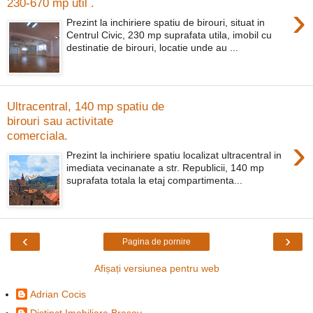
230-670 mp util .
›
Prezint la inchiriere spatiu de birouri, situat in
Centrul Civic, 230 mp suprafata utila, imobil cu
destinatie de birouri, locatie unde au ...
Ultracentral, 140 mp spatiu de
birouri sau activitate
comerciala.
›
Prezint la inchiriere spatiu localizat ultracentral in
imediata vecinanate a str. Republicii, 140 mp
suprafata totala la etaj compartimenta...
‹
›
Pagina de pornire
Afișați versiunea pentru web
Adrian Cocis
Distinct Imobiliare Brasov