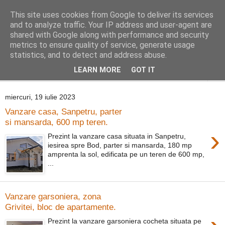
This site uses cookies from Google to deliver its services
Distinct Imobiliare
and to analyze traffic. Your IP address and user-agent are
shared with Google along with performance and security
metrics to ensure quality of service, generate usage
Adrian Cocis 0742 129 909 ; Vasile Baciu 0768 440 185
statistics, and to detect and address abuse.
LEARN MORE
GOT IT
▼
miercuri, 19 iulie 2023
Vanzare casa, Sanpetru, parter
si mansarda, 600 mp teren.
›
Prezint la vanzare casa situata in Sanpetru,
iesirea spre Bod, parter si mansarda, 180 mp
amprenta la sol, edificata pe un teren de 600 mp,
...
Vanzare garsoniera, zona
Grivitei, bloc de apartamente.
Prezint la vanzare garsoniera cocheta situata pe