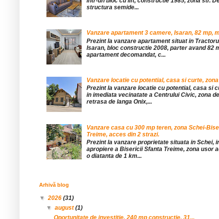
într-un bloc cu lift, constructie 1985, zona str. De
structura semide...
Vanzare apartament 3 camere, Isaran, 82 mp, mob
Prezint la vanzare apartament situat in Tractor
Isaran, bloc constructie 2008, parter avand 82 mp
apartament decomandat, c...
Vanzare locatie cu potential, casa si curte, zona
Prezint la vanzare locatie cu potential, casa si c
in imediata vecinatate a Centrului Civic, zona d
retrasa de langa Onix,...
Vanzare casa cu 300 mp teren, zona Schei-Bise
Treime, acces din 2 strazi.
Prezint la vanzare proprietate situata in Schei, 
apropiere a Bisericii Sfanta Treime, zona usor a
o diatanta de 1 km...
Arhivă blog
▼
2026
(31)
▼
august
(1)
Oportunitate de investitie, 240 mp constructie, 31...