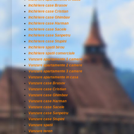
Inchiriere case Brasov
Inchiriere case Cristian
Inchiriere case Ghimbav
Inchiriere case Harman
Inchiriere case Sacele
Inchiriere case Sanpetru
Inchiriere case Stupini
Inchiriere spatii birou
Inchiriere spatii comerciale
Vanzare apartamente 1 camere
Vanzare apartamente 2 camere
Vanzare apartamente 3 camere
Vanzare apartamente in casa
Vanzare case Brasov
Vanzare case Cristian
Vanzare case Ghimbav
Vanzare case Harman
Vanzare case Sacele
Vanzare case Sanpetru
Vanzare case Stupini
Vanzare spatii
Vanzare teren