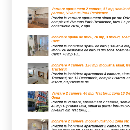
Vanzare apartament 2 camere, 57 mp, semimobil
parcare, Vivamus Park Residence.
Prezint la vanzare apartament situat pe str. Orizo
complexul Vivamus Park Residence, faza 1 a pro
constructie 2018, 2 apa...
Inchiriere spatiu de birou, 70 mp, 3 birouri, Toa
Civic
Prezint la inchiriere spatiu de birou, situat la etaj
imobil cu destinatie de birouri din zona Toamnei
Civici, 70 mp su...
Inchiriere 4 camere, 120 mp, mobilat si utilat, Is
Tractorul.
Prezint la inchiriere apartament 4 camere, situat
Tractorul, str. 13 Decembrie, complex Isaran, eta
insorit, cu priveliste de...
Vanzare 2 camere, 46 mp, Tractorul, zona 13 De
Goga
Prezint la vanzare, apartament 2 camere, sem
46 mp suprafata utila, situat la parter într-un blo
niveluri, din Tractorul, ...
Inchiriere 2 camere, mobilat utilat nou, zona str.
Prezint la închiriere apartament 2 camere, situat 