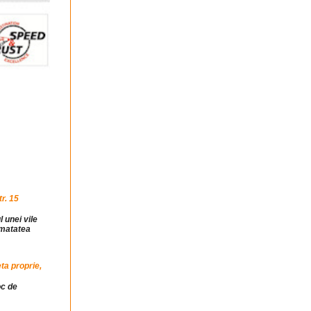
r. 15
l unei vile
jumatatea
ta proprie,
oc de