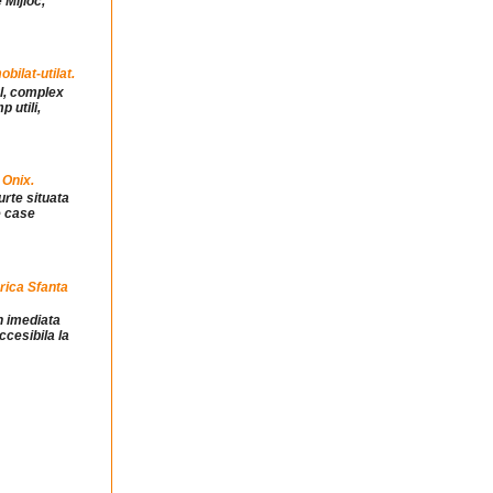
 Mijloc,
ilat-utilat.
ul, complex
 utili,
 Onix.
urte situata
e case
rica Sfanta
in imediata
ccesibila la