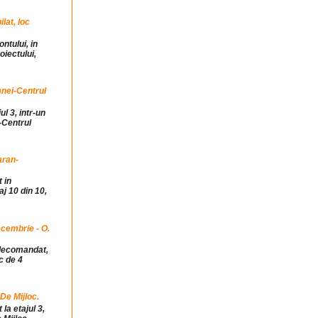
at, loc
ntului, in
iectului,
mnei-Centrul
ul 3, intr-un
-Centrul
aran-
 in
j 10 din 10,
cembrie - O.
idecomandat,
c de 4
 De Mijloc.
la etajul 3,