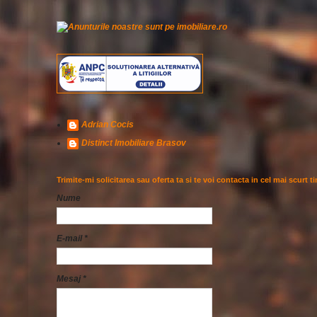
Adrian Cocis
Distinct Imobiliare Brasov
Trimite-mi solicitarea sau oferta ta si te voi contacta in cel mai scurt t
Nume
E-mail
*
Mesaj
*