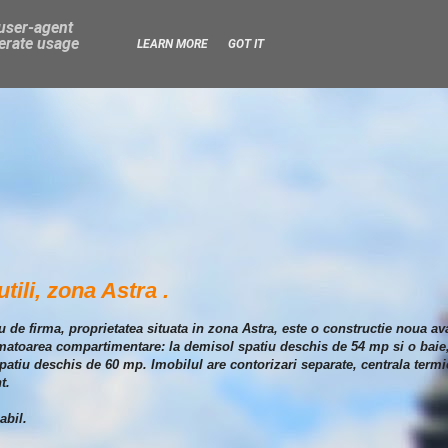
 user-agent
nerate usage
LEARN MORE
GOT IT
tili, zona Astra .
iu de firma, proprietatea situata in zona Astra, este o constructie noua a
atoarea compartimentare: la demisol spatiu deschis de 54 mp si o baie, 
spatiu deschis de 60 mp. Imobilul are contorizari separate, centrala termi
t.
abil.