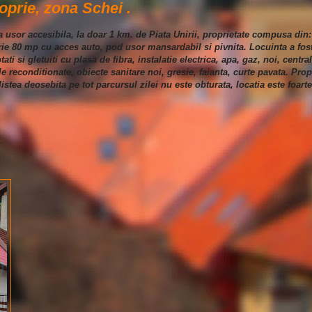
oprie, zona Schei .
na usor accesibila, la doar 1 km. de Piata Unirii, proprietate compusa din
rie 80 mp cu acces auto, pod usor mansardabil si pivnita. Locuinta a fos
ti si gletuiti cu plasa de fibra, instalatie electrica, apa, gaz, noi, centr
le reconditionate, obiecte sanitare noi, gresie, faianta, curte pavata. Pro
istea deosebita pe tot parcursul zilei nu este obturata, locatia este foarte