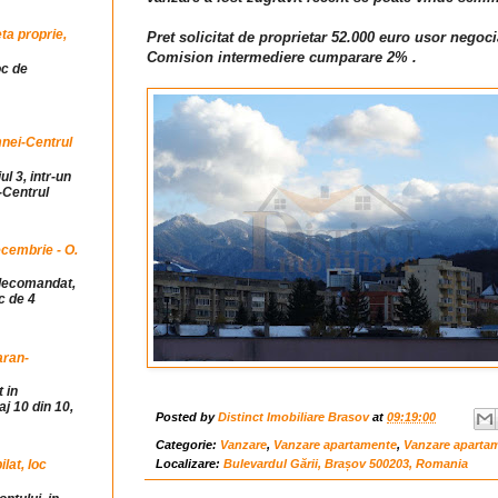
ta proprie,
Pret solicitat de proprietar 52.000 euro usor negoci
Comision intermediere cumparare 2% .
oc de
mnei-Centrul
ul 3, intr-un
-Centrul
cembrie - O.
idecomandat,
c de 4
aran-
 in
j 10 din 10,
Posted by
Distinct Imobiliare Brasov
at
09:19:00
Categorie:
Vanzare
,
Vanzare apartamente
,
Vanzare aparta
Localizare:
Bulevardul Gării, Brașov 500203, Romania
at, loc