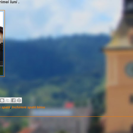
imei luni .
e spatii
,
Inchiriere spatii birou