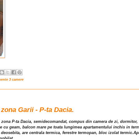
mente 3 camere
ona Garii - P-ta Dacia.
i, zona P-ta Dacia, semidecomandat, compus din camera de zi, dormitor, b
ie cu geam, balcon mare pe toata lungimea apartamentului inchis in ter
ste deosebita, are centrala termica, ferestre termopan, bloc izolat termic.A
obilat .