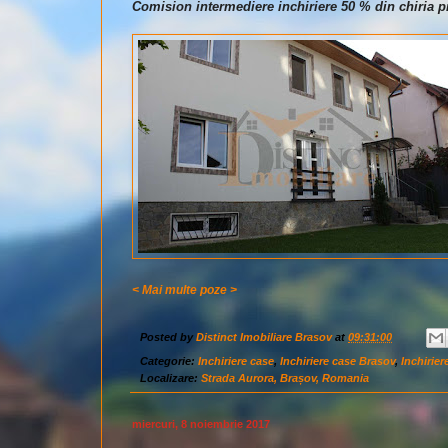
Comision intermediere inchiriere 50 % din chiria pr
< Mai multe poze >
Posted by
Distinct Imobiliare Brasov
at
09:31:00
Categorie:
Inchiriere case
,
Inchiriere case Brasov
,
Inchirier
Localizare:
Strada Aurora, Brașov, Romania
miercuri, 8 noiembrie 2017