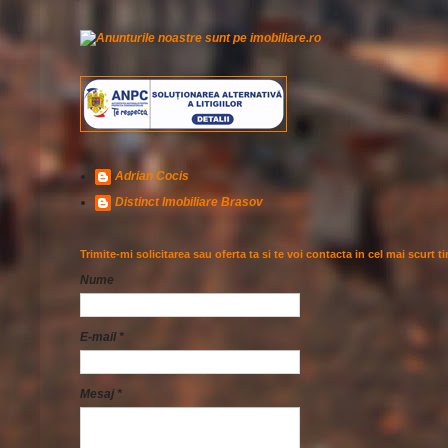
Adrian Cocis
Distinct Imobiliare Brasov
Trimite-mi solicitarea sau oferta ta si te voi contacta in cel mai scurt t
Nume
E-mail
*
Mesaj
*