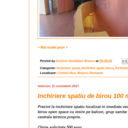
< Mai multe poze >
Posted by
Distinct Imobiliare Brasov
at
09:29:00
Categorie:
Inchiriere spatii
,
Inchiriere spatii birou
,
Inchirie
Localizare:
Centrul Nou, Brașov, Romania
miercuri, 11 octombrie 2017
Inchiriere spatiu de birou 100 
Prezint la inchiriere spatiu localizat in imediata ve
birou open space cu iesire pe balcon, grup sanitar s
centrala termica proprie.
Chirie solicitata 500 euro .