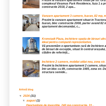
Prezint la vanzare apartament situat pe str. Orizo
complexul Vivamus Park Residence, faza 1 a pro
constructie 2018, 2 apa...
Vanzare apartament 3 camere, Isaran, 82 mp, mob
Prezint la vanzare apartament situat in Tractor
Isaran, bloc constructie 2008, parter avand 82 mp
apartament decomandat, c...
Kronstadt Plaza, inchiriere spațiu de birouri ul
ideal pentru companii reprezentative.
Vă prezentăm o oportunitate rară de închiriere a
de birouri de excepție, situat în centrul orașului, 
clădire de referință...
Inchiriere 2 camere, mobilat utilat nou, zona str.
Prezint la închiriere apartament 2 camere, situat 
într-un bloc cu lift, constructie 1985, zona str. De
structura semide...
Arhivă blog
▼
2026
(31)
▼
august
(1)
Oportunitate de investitie, 240 mp constructie, 31...