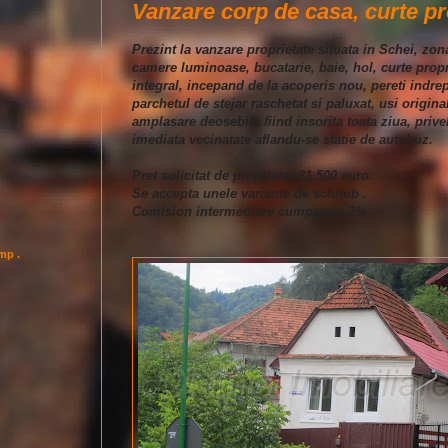
Vanzare corp de casa, curte pr
Prezint la vanzare proprietate situata in Schei, zo
camere luminoase, bucatarie, baie, hol, curte prop
integral, incepand de la acoperis nou, pereti indrepta
parchetul de stejar raschetat si paluxat, usi origina
amplasare deosebita fiind insorita toata ziua, privel
imediata vecinatate aflandu-se statie de autobuz.
Pret solicitat de proprietar 81.500 euro.
Se accepta unele variante de schimb .
Comision intermediere cumparare 2% .
imp .