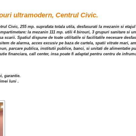
ouri ultramodern, Centrul Civic.
ntrul Civic, 255 mp. suprafata totala utila, desfasurati la mezanin si etaju
partimetare: la mezanin 111 mp. utili 4 birouri, 3 grupuri sanitare si un 
sa scarii. Spatiul dispune de toate utilitatile si facilitatile necesare desfas
, sitem de alarma, acces excusiv pe baza de cartela, spatii vitrate mari, 
un, parcare publica, institutii publice, banci, si unitati de alimentatie pu
itutie financiara, call center, insa poate fi adaptat pentru centru de infru
i, garantie.
imei luni .