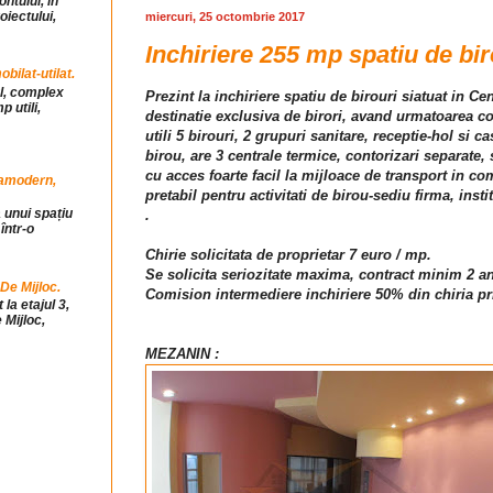
ntului, in
iectului,
miercuri, 25 octombrie 2017
Inchiriere 255 mp spatiu de bir
ilat-utilat.
ul, complex
Prezint la inchiriere spatiu de birouri siatuat in Ce
 utili,
destinatie exclusiva de birori, avand urmatoarea com
utili 5 birouri, 2 grupuri sanitare, receptie-hol si ca
birou, are 3 centrale termice, contorizari separate
cu acces foarte facil la mijloace de transport in com
tramodern,
pretabil pentru activitati de birou-sediu firma, inst
 unui spațiu
.
într-o
Chirie solicitata de proprietar 7 euro / mp.
Se solicita seriozitate maxima, contract minim 2 an
 De Mijloc.
Comision intermediere inchiriere 50% din chiria pr
la etajul 3,
 Mijloc,
MEZANIN :