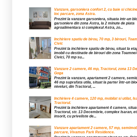
Vanzare, garsoniera confort 2, cu baie si chicine
loc parcare, zona Astra.
Prezint la vanzare garsoniera, situata intr-un bl
garsoniere din zona Astra, la 2 minute de piata
agroalimentara si complexul Astra, zo...
Inchiriere spatiu de birou, 70 mp, 3 birouri, Toa
Civic
Prezint la inchiriere spatiu de birou, situat la etaj
imobil cu destinatie de birouri din zona Toamnei
Civici, 70 mp su...
Vanzare 2 camere, 46 mp, Tractorul, zona 13 De
Goga
Prezint la vanzare, apartament 2 camere, sem
46 mp suprafata utila, situat la parter într-un blo
niveluri, din Tractorul, ...
Inchiriere 4 camere, 120 mp, mobilat si utilat, Is
Tractorul.
Prezint la inchiriere apartament 4 camere, situat
Tractorul, str. 13 Decembrie, complex Isaran, eta
insorit, cu priveliste de...
Vanzare apartament 2 camere, 57 mp, semimobil
parcare, Vivamus Park Residence.