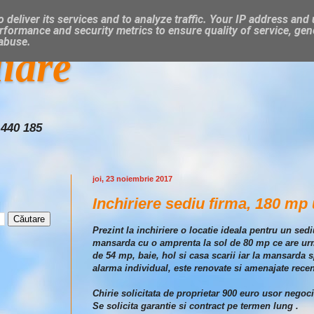
 deliver its services and to analyze traffic. Your IP address and
rformance and security metrics to ensure quality of service, ge
 abuse.
liare
 440 185
joi, 23 noiembrie 2017
Inchiriere sediu firma, 180 mp u
Prezint la inchiriere o locatie ideala pentru un sed
mansarda cu o amprenta la sol de 80 mp ce are urm
de 54 mp, baie, hol si casa scarii iar la mansarda 
alarma individual, este renovate si amenajate recen
Chirie solicitata de proprietar 900 euro usor negoci
Se solicita garantie si contract pe termen lung .