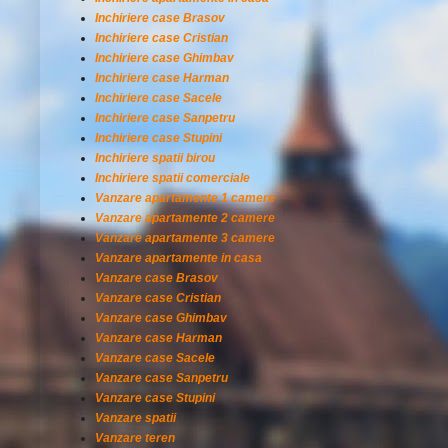
Inchiriere case Brasov
Inchiriere case Cristian
Inchiriere case Ghimbav
Inchiriere case Harman
Inchiriere case Sacele
Inchiriere case Sanpetru
Inchiriere case Stupini
Inchiriere spatii birou
Inchiriere spatii comerciale
Vanzare apartamente 1 camere
Vanzare apartamente 2 camere
Vanzare apartamente 3 camere
Vanzare apartamente in casa
Vanzare case Brasov
Vanzare case Cristian
Vanzare case Ghimbav
Vanzare case Harman
Vanzare case Sacele
Vanzare case Sanpetru
Vanzare case Stupini
Vanzare spatii
Vanzare teren