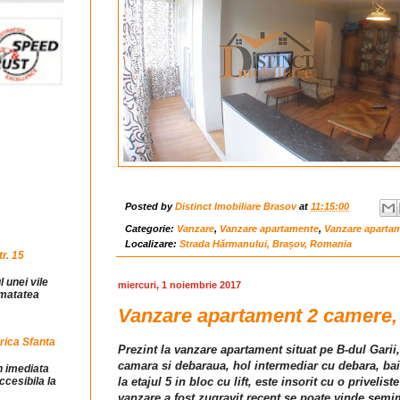
Posted by
Distinct Imobiliare Brasov
at
11:15:00
Categorie:
Vanzare
,
Vanzare apartamente
,
Vanzare aparta
Localizare:
Strada Hărmanului, Brașov, Romania
r. 15
l unei vile
miercuri, 1 noiembrie 2017
jumatatea
Vanzare apartament 2 camere, z
rica Sfanta
Prezint la vanzare apartament situat pe B-dul Gari
camara si debaraua, hol intermediar cu debara, ba
in imediata
ccesibila la
la etajul 5 in bloc cu lift, este insorit cu o priveli
vanzare a fost zugravit recent se poate vinde semim