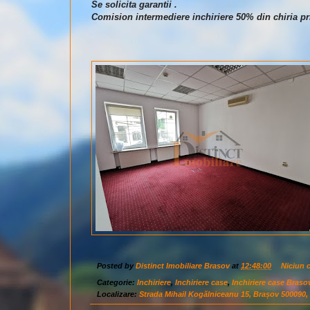
Se solicita garantii .
Comision intermediere inchiriere 50% din chiria pr
Posted by
Distinct Imobiliare Brasov
at
12:48:00
Niciun 
Categorie:
Inchiriere
,
Inchiriere case
,
Inchiriere case Braso
Localizare:
Strada Mihail Kogălniceanu 15, Brașov 500090