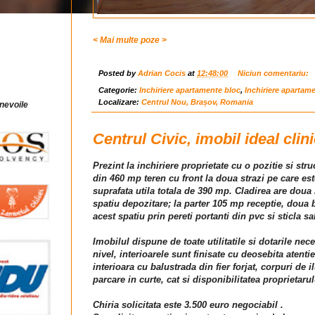
< Mai multe poze >
Posted by
Adrian Cocis
at
12:48:00
Niciun comentariu:
Categorie:
Inchiriere apartamente bloc
,
Inchiriere apartam
Localizare:
Centrul Nou, Brașov, Romania
 nevoile
Centrul Civic, imobil ideal clin
Prezint la inchiriere proprietate cu o pozitie si st
din 460 mp teren cu front la doua strazi pe care es
suprafata utila totala de 390 mp. Cladirea are dou
spatiu depozitare; la parter 105 mp receptie, doua 
acest spatiu prin pereti portanti din pvc si sticla s
Imobilul dispune de toate utilitatile si dotarile nec
nivel, interioarele sunt finisate cu deosebita atent
interioara cu balustrada din fier forjat, corpuri de
parcare in curte, cat si disponibilitatea proprietarul
Chiria solicitata este 3.500 euro negociabil .