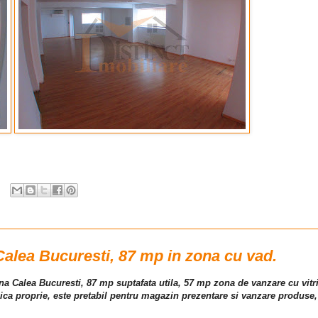
 Calea Bucuresti, 87 mp in zona cu vad.
zona Calea Bucuresti, 87 mp suptafata utila, 57 mp zona de vanzare cu vitr
rmica proprie, este pretabil pentru magazin prezentare si vanzare produse,