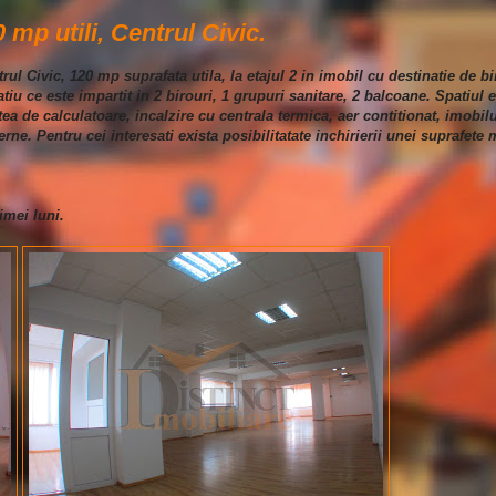
0 mp utili, Centrul Civic.
trul Civic, 120 mp suprafata utila, la etajul 2 in imobil cu destinatie de b
atiu ce este impartit in 2 birouri, 1 grupuri sanitare, 2 balcoane. Spatiul 
ea de calculatoare, incalzire cu centrala termica, aer contitionat, imobi
erne. Pentru cei interesati exista posibilitatate inchirierii unei suprafete 
imei luni.