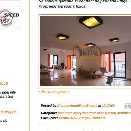
Se solicita garantie si contract pe perioada lunga .
Proprietar persoana fizica .
r. 15
< Mai multe poze >
l unei vile
jumatatea
Posted by
Distinct Imobiliare Brasov
at
12:47:00
ta proprie,
Categorie:
Inchiriere case
,
Inchiriere case Brasov
,
Inchirier
Localizare:
Centrul Nou, Brașov, Romania
oc de