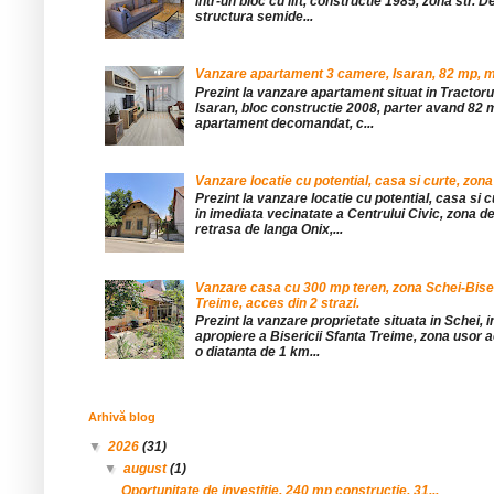
într-un bloc cu lift, constructie 1985, zona str. De
structura semide...
Vanzare apartament 3 camere, Isaran, 82 mp, mob
Prezint la vanzare apartament situat in Tractor
Isaran, bloc constructie 2008, parter avand 82 mp
apartament decomandat, c...
Vanzare locatie cu potential, casa si curte, zona
Prezint la vanzare locatie cu potential, casa si c
in imediata vecinatate a Centrului Civic, zona d
retrasa de langa Onix,...
Vanzare casa cu 300 mp teren, zona Schei-Bise
Treime, acces din 2 strazi.
Prezint la vanzare proprietate situata in Schei, 
apropiere a Bisericii Sfanta Treime, zona usor a
o diatanta de 1 km...
Arhivă blog
▼
2026
(31)
▼
august
(1)
Oportunitate de investitie, 240 mp constructie, 31...