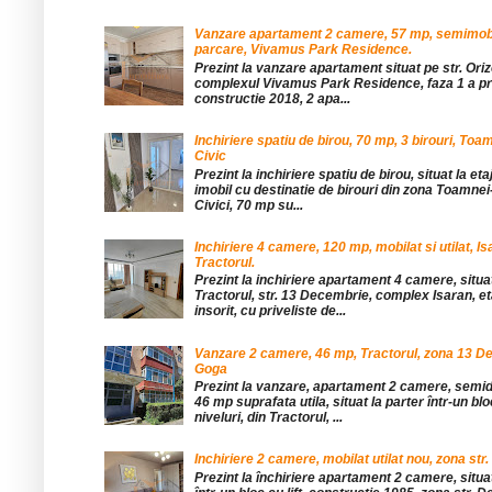
Vanzare apartament 2 camere, 57 mp, semimobil
parcare, Vivamus Park Residence.
Prezint la vanzare apartament situat pe str. Orizo
complexul Vivamus Park Residence, faza 1 a pro
constructie 2018, 2 apa...
Inchiriere spatiu de birou, 70 mp, 3 birouri, Toa
Civic
Prezint la inchiriere spatiu de birou, situat la etaj
imobil cu destinatie de birouri din zona Toamnei
Civici, 70 mp su...
Inchiriere 4 camere, 120 mp, mobilat si utilat, Is
Tractorul.
Prezint la inchiriere apartament 4 camere, situat
Tractorul, str. 13 Decembrie, complex Isaran, eta
insorit, cu priveliste de...
Vanzare 2 camere, 46 mp, Tractorul, zona 13 De
Goga
Prezint la vanzare, apartament 2 camere, sem
46 mp suprafata utila, situat la parter într-un blo
niveluri, din Tractorul, ...
Inchiriere 2 camere, mobilat utilat nou, zona str.
Prezint la închiriere apartament 2 camere, situat 