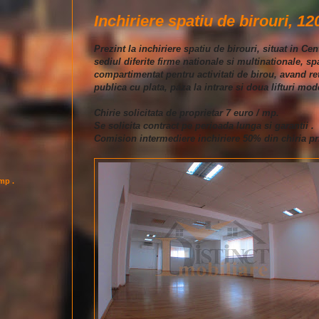
Inchiriere spatiu de birouri, 12
Prezint la inchiriere spatiu de birouri, situat in Cen
sediul diferite firme nationale si multinationale, sp
compartimentat pentru activitati de birou, avand ret
publica cu plata, paza la intrare si doua lifturi mod
Chirie solicitata de proprietar 7 euro / mp.
Se solicita contract pe perioada lunga si garantii .
Comision intermediere inchiriere 50% din chiria pr
imp .