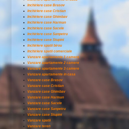
Inchiriere case Brasov
Inchiriere case Cristian
Inchiriere case Ghimbav
Inchiriere case Harman
Inchiriere case Sacele
Inchiriere case Sanpetru
Inchiriere case Stupini
Inchiriere spatii birou
Inchiriere spatii comerciale
Vanzare apartamente 1 camere
Vanzare apartamente 2 camere
Vanzare apartamente 3 camere
Vanzare apartamente in casa
Vanzare case Brasov
Vanzare case Cristian
Vanzare case Ghimbav
Vanzare case Harman
Vanzare case Sacele
Vanzare case Sanpetru
Vanzare case Stupini
Vanzare spatii
Vanzare teren