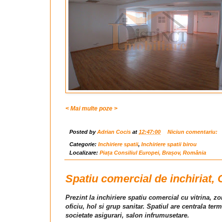
< Mai multe poze >
Posted by
Adrian Cocis
at
12:47:00
Niciun comentariu:
Categorie:
Inchiriere spatii
,
Inchiriere spatii birou
Localizare:
Piața Consiliul Europei, Brașov, România
Spatiu comercial de inchiriat,
Prezint la inchiriere spatiu comercial cu vitrina, 
oficiu, hol si grup sanitar. Spatiul are centrala te
societate asigurari, salon infrumusetare.