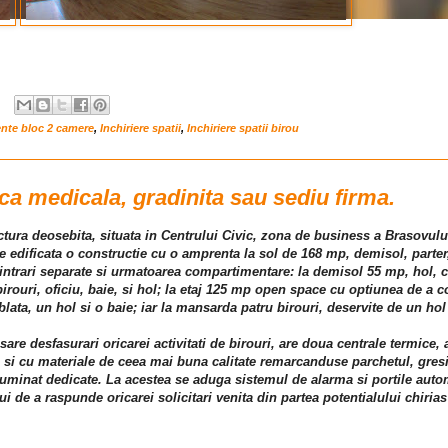
ente bloc 2 camere
,
Inchiriere spatii
,
Inchiriere spatii birou
ica medicala, gradinita sau sediu firma.
ructura deosebita, situata in Centrului Civic, zona de business a Brasovu
te edificata o constructie cu o amprenta la sol de 168 mp, demisol, parter
a intrari separate si urmatoarea compartimentare: la demisol 55 mp, hol,
birouri, oficiu, baie, si hol; la etaj 125 mp open space cu optiunea de a
ablata, un hol si o baie; iar la mansarda patru birouri, deservite de un hol
esare desfasurari oricarei activitati de birouri, are doua centrale termice,
ie si cu materiale de ceea mai buna calitate remarcanduse parchetul, gresi
 iluminat dedicate. La acestea se aduga sistemul de alarma si portile autom
ui de a raspunde oricarei solicitari venita din partea potentialului chirias