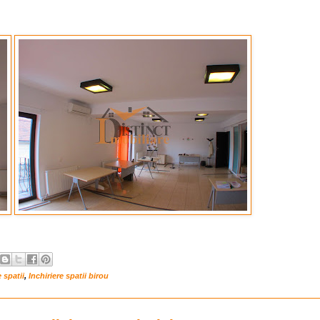
e spatii
,
Inchiriere spatii birou