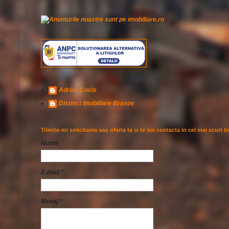
Adrian Cocis
Distinct Imobiliare Brasov
Trimite-mi solicitarea sau oferta ta si te voi contacta in cel mai scurt t
Nume
E-mail
*
Mesaj
*