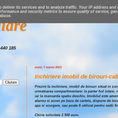
 deliver its services and to analyze traffic. Your IP address and
rformance and security metrics to ensure quality of service, ge
 abuse.
liare
 440 185
marți, 7 martie 2023
Inchiriere imobil de birouri-ca
Prezint la inchiriere, imobil de birouri situat in z
urmatoarea compartimentare: la parter hol intare, rec
iar la mansarda spatiu deschis. Imobilul este amenaj
alarma si acces pe baza de cartela, dispune de locu
apa si scurgere, sau poate fi utilizat pentru sedii fi
Chirie solicitata 2.500 euro.