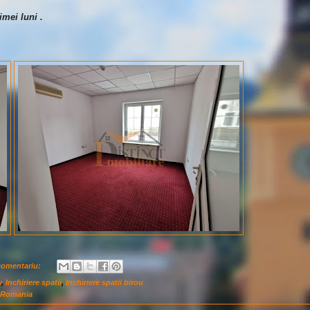
imei luni .
comentariu:
v
,
Inchiriere spatii
,
Inchiriere spatii birou
, Romania