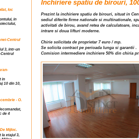
Inchiriere spatiu de birouri, 10
at, loc
Prezint la inchiriere spatiu de birouri, situat in Ce
ntului, in
sediul diferite firme nationale si multinationale, s
iectului,
activitati de birou, avand retea de calculatoare, in
intrare si doua lifturi moderne.
mnei-Centrul
Chirie solicitata de proprietar 7 euro / mp.
Se solicita contract pe perioada lunga si garantii .
ul 3, intr-un
Comision intermediere inchiriere 50% din chiria pr
-Centrul
aran-
 in
j 10 din 10,
cembrie - O.
idecomandat,
c de 4
 De Mijloc.
la etajul 3,