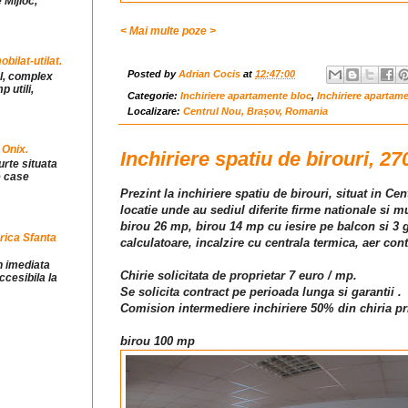
 Mijloc,
< Mai multe poze >
ilat-utilat.
Posted by
Adrian Cocis
at
12:47:00
ul, complex
 utili,
Categorie:
Inchiriere apartamente bloc
,
Inchiriere apartam
Localizare:
Centrul Nou, Brașov, Romania
 Onix.
Inchiriere spatiu de birouri, 27
urte situata
e case
Prezint la inchiriere spatiu de birouri, situat in Ce
locatie unde au sediul diferite firme nationale si mu
birou 26 mp, birou 14 mp cu iesire pe balcon si 3 g
rica Sfanta
calculatoare, incalzire cu centrala termica, aer con
in imediata
Chirie solicitata de proprietar 7 euro / mp.
ccesibila la
Se solicita contract pe perioada lunga si garantii .
Comision intermediere inchiriere 50% din chiria pr
birou 100 mp