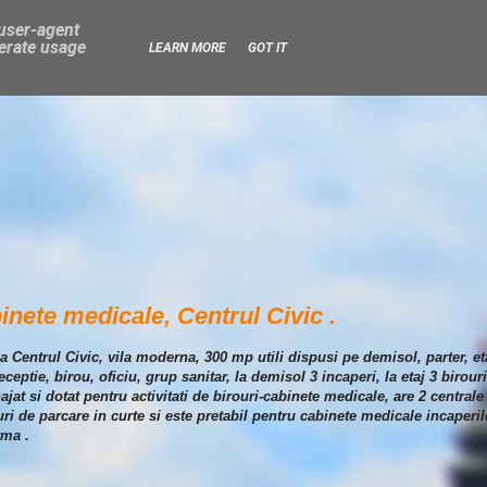
 user-agent
nerate usage
LEARN MORE
GOT IT
binete medicale, Centrul Civic .
ona Centrul Civic, vila moderna, 300 mp utili dispusi pe demisol, parter, 
eptie, birou, oficiu, grup sanitar, la demisol 3 incaperi, la etaj 3 birouri
at si dotat pentru activitati de birouri-cabinete medicale, are 2 centrale
ri de parcare in curte si este pretabil pentru cabinete medicale incaper
rma .