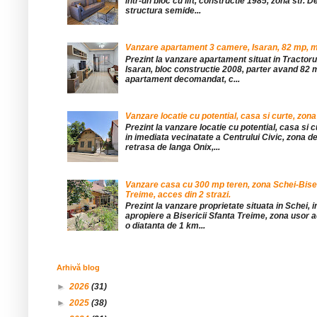
într-un bloc cu lift, constructie 1985, zona str. De
structura semide...
Vanzare apartament 3 camere, Isaran, 82 mp, mob
Prezint la vanzare apartament situat in Tractor
Isaran, bloc constructie 2008, parter avand 82 mp
apartament decomandat, c...
Vanzare locatie cu potential, casa si curte, zona
Prezint la vanzare locatie cu potential, casa si c
in imediata vecinatate a Centrului Civic, zona d
retrasa de langa Onix,...
Vanzare casa cu 300 mp teren, zona Schei-Bise
Treime, acces din 2 strazi.
Prezint la vanzare proprietate situata in Schei, 
apropiere a Bisericii Sfanta Treime, zona usor a
o diatanta de 1 km...
Arhivă blog
►
2026
(31)
►
2025
(38)