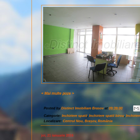
< Mai multe poze >
Posted by
Distinct Imobiliare Brasov
at
09:39:00
Categorie:
Inchiriere spatii
,
Inchiriere spatii birou
,
Inchirie
Localizare:
Centrul Nou, Brașov, România
joi, 21 ianuarie 2016