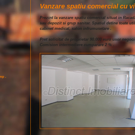
Vanzare spatiu comercial cu vit
Prezint la vanzare spatiu comercial situat in Racad
sau depozit si grup sanitar. Spatiul detine toate uti
cabinet medical, salon infrumusetare .
Pret solicitat de proprietar 90.000 euro usor negoci
Comision intermediere cumparare 2 % .
imp .