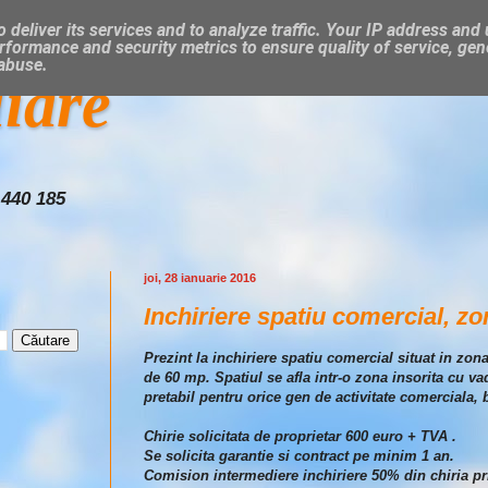
 deliver its services and to analyze traffic. Your IP address and
rformance and security metrics to ensure quality of service, ge
 abuse.
liare
 440 185
joi, 28 ianuarie 2016
Inchiriere spatiu comercial, zo
Prezint la inchiriere spatiu comercial situat in zon
de 60 mp. Spatiul se afla intr-o zona insorita cu va
pretabil pentru orice gen de activitate comerciala, 
Chirie solicitata de proprietar 600 euro + TVA .
Se solicita garantie si contract pe minim 1 an.
Comision intermediere inchiriere 50% din chiria pr