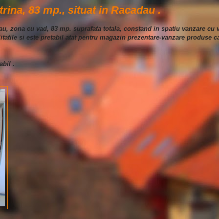
rina, 83 mp., situat in Racadau .
au, zona cu vad, 83 mp. suprafata totala, constand in spatiu vanzare cu v
litatile si este pretabil atat pentru magazin prezentare-vanzare produse ca
abil .