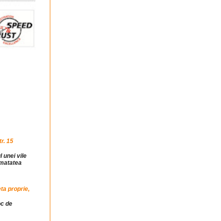
r. 15
l unei vile
jumatatea
ta proprie,
oc de