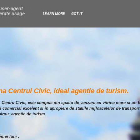
 user-agent
nerate usage
LEARN MORE
GOT IT
na Centrul Civic, ideal agentie de turism.
a Centru Civic, este compus din spatiu de vanzare cu vitrina mare si un bi
d comercial excelent si in apropiere de statiile mijloacelelor de transpor
birou, agentie de turism .
imei luni .