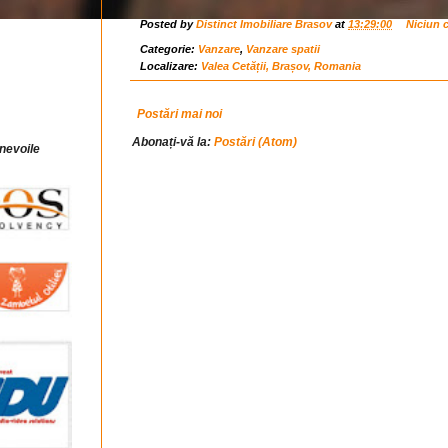
Posted by
Distinct Imobiliare Brasov
at
13:29:00
Niciun 
Categorie:
Vanzare
,
Vanzare spatii
Localizare:
Valea Cetății, Brașov, Romania
Postări mai noi
Abonați-vă la:
Postări (Atom)
 nevoile