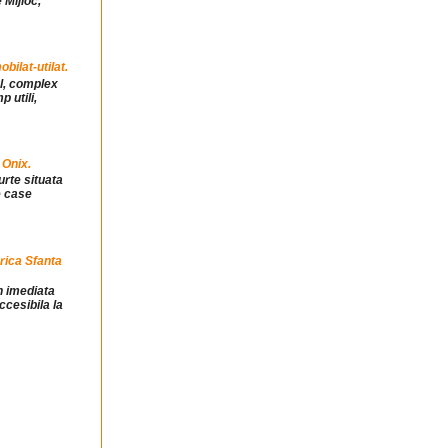
 Mijloc,
ilat-utilat.
ul, complex
 utili,
 Onix.
urte situata
e case
rica Sfanta
in imediata
ccesibila la