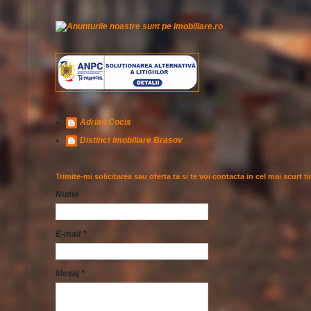
Adrian Cocis
Distinct Imobiliare Brasov
Trimite-mi solicitarea sau oferta ta si te voi contacta in cel mai scurt t
Nume
E-mail
*
Mesaj
*