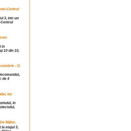
mnei-Centrul
ul 3, intr-un
-Centrul
aran-
 in
j 10 din 10,
cembrie - O.
idecomandat,
c de 4
at, loc
ntului, in
iectului,
 De Mijloc.
la etajul 3,