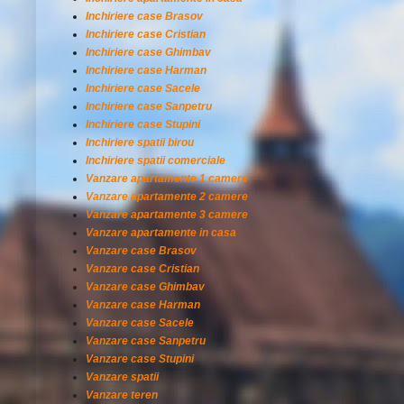
Inchiriere case Brasov
Inchiriere case Cristian
Inchiriere case Ghimbav
Inchiriere case Harman
Inchiriere case Sacele
Inchiriere case Sanpetru
Inchiriere case Stupini
Inchiriere spatii birou
Inchiriere spatii comerciale
Vanzare apartamente 1 camere
Vanzare apartamente 2 camere
Vanzare apartamente 3 camere
Vanzare apartamente in casa
Vanzare case Brasov
Vanzare case Cristian
Vanzare case Ghimbav
Vanzare case Harman
Vanzare case Sacele
Vanzare case Sanpetru
Vanzare case Stupini
Vanzare spatii
Vanzare teren