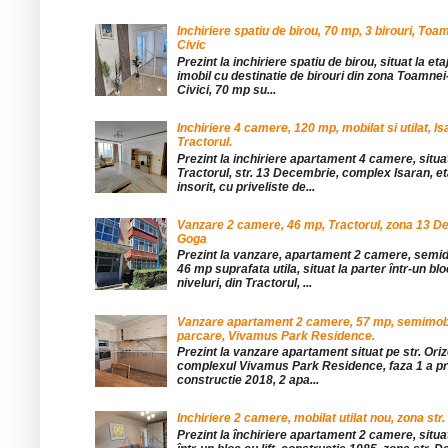
Inchiriere spatiu de birou, 70 mp, 3 birouri, Toa
Civic
Prezint la inchiriere spatiu de birou, situat la etaj
imobil cu destinatie de birouri din zona Toamnei
Civici, 70 mp su...
Inchiriere 4 camere, 120 mp, mobilat si utilat, Is
Tractorul.
Prezint la inchiriere apartament 4 camere, situat
Tractorul, str. 13 Decembrie, complex Isaran, eta
insorit, cu priveliste de...
Vanzare 2 camere, 46 mp, Tractorul, zona 13 De
Goga
Prezint la vanzare, apartament 2 camere, sem
46 mp suprafata utila, situat la parter într-un blo
niveluri, din Tractorul, ...
Vanzare apartament 2 camere, 57 mp, semimobil
parcare, Vivamus Park Residence.
Prezint la vanzare apartament situat pe str. Orizo
complexul Vivamus Park Residence, faza 1 a pro
constructie 2018, 2 apa...
Inchiriere 2 camere, mobilat utilat nou, zona str.
Prezint la închiriere apartament 2 camere, situat 