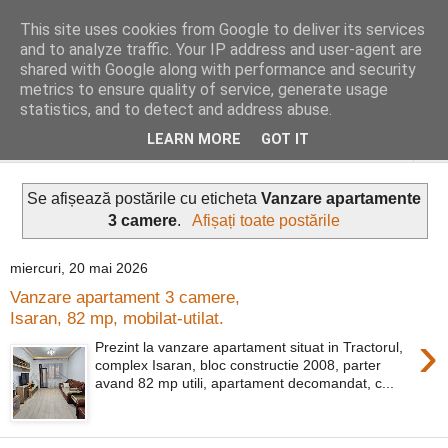
This site uses cookies from Google to deliver its services
Distinct Imobiliare
and to analyze traffic. Your IP address and user-agent are
shared with Google along with performance and security
metrics to ensure quality of service, generate usage
Adrian Cocis 0742 129 909 ; Vasile Baciu 0768 440 185
statistics, and to detect and address abuse.
LEARN MORE
GOT IT
▼
Se afișează postările cu eticheta
Vanzare apartamente
3 camere
.
Afișați toate postările
miercuri, 20 mai 2026
Vanzare apartament 3 camere,
Isaran, 82 mp, mobilat-utilat.
›
Prezint la vanzare apartament situat in Tractorul,
complex Isaran, bloc constructie 2008, parter
avand 82 mp utili, apartament decomandat, c...