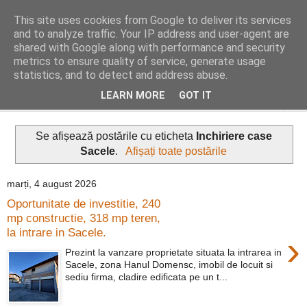
This site uses cookies from Google to deliver its services
Distinct Imobiliare
and to analyze traffic. Your IP address and user-agent are
shared with Google along with performance and security
metrics to ensure quality of service, generate usage
Adrian Cocis 0742 129 909 ; Vasile Baciu 0768 440 185
statistics, and to detect and address abuse.
LEARN MORE
GOT IT
▼
Se afișează postările cu eticheta
Inchiriere case
Sacele
.
Afișați toate postările
marți, 4 august 2026
Oportunitate de investitie, 240
mp constructie, 318 mp teren,
la intrare in Sacele.
›
Prezint la vanzare proprietate situata la intrarea in
Sacele, zona Hanul Domensc, imobil de locuit si
sediu firma, cladire edificata pe un t...