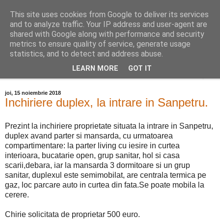
This site uses cookies from Google to deliver its services
Distinct Imobiliare
and to analyze traffic. Your IP address and user-agent are
shared with Google along with performance and security
metrics to ensure quality of service, generate usage
Adrian Cocis 0742 129 909 ; Vasile Baciu 0768 440 185
statistics, and to detect and address abuse.
LEARN MORE
GOT IT
▼
joi, 15 noiembrie 2018
Inchiriere duplex, la intrare in Sanpetru.
Prezint la inchiriere proprietate situata la intrare in Sanpetru,
duplex avand parter si mansarda, cu urmatoarea
compartimentare: la parter living cu iesire in curtea
interioara, bucatarie open, grup sanitar, hol si casa
scarii,debara, iar la mansarda 3 dormitoare si un grup
sanitar, duplexul este semimobilat, are centrala termica pe
gaz, loc parcare auto in curtea din fata.Se poate mobila la
cerere.
Chirie solicitata de proprietar 500 euro.