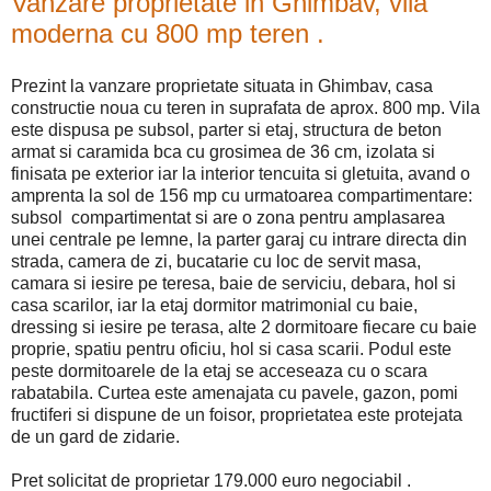
Vanzare proprietate in Ghimbav, vila
moderna cu 800 mp teren .
Prezint la vanzare proprietate situata in Ghimbav, casa
constructie noua cu teren in suprafata de aprox. 800 mp. Vila
este dispusa pe subsol, parter si etaj, structura de beton
armat si caramida bca cu grosimea de 36 cm, izolata si
finisata pe exterior iar la interior tencuita si gletuita, avand o
amprenta la sol de 156 mp cu urmatoarea compartimentare:
subsol compartimentat si are o zona pentru amplasarea
unei centrale pe lemne, la parter garaj cu intrare directa din
strada, camera de zi, bucatarie cu loc de servit masa,
camara si iesire pe teresa, baie de serviciu, debara, hol si
casa scarilor, iar la etaj dormitor matrimonial cu baie,
dressing si iesire pe terasa, alte 2 dormitoare fiecare cu baie
proprie, spatiu pentru oficiu, hol si casa scarii. Podul este
peste dormitoarele de la etaj se acceseaza cu o scara
rabatabila. Curtea este amenajata cu pavele, gazon, pomi
fructiferi si dispune de un foisor, proprietatea este protejata
de un gard de zidarie.
Pret solicitat de proprietar 179.000 euro negociabil .