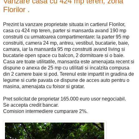
Vanzare casa cu 424 mp teren, zona
Florilor .
Prezint la vanzare proprietate situata in cartierul Florilor,
casa cu 424 mp teren, parter si mansarda avand 190 mp
construiti cu urmatoarea compartimentare: la parter 95 mp
construiti, camera 24 mp, antreu, vestibul, bucatarie, baie,
camara, iar la mansarda 95 mp construiti avand living si
bucatarie open space cu balcon, 2 dormitoare si o baie.
Casa are toate utilitatile, mansarda este amenajata recent si
dispune o anexa de 25 mp cu utilitati si incalzita compusa
din 2 camere baie si pod. Terenul este impartit in gradina de
legume si curte pavata ce dispune de acces auto pentru o
masina, amenajata cu foisor si gratar.
Pret solicitat de proprietar 165.000 euro usor negociabil.
Se accepta credit bancar.
Comision intermediere cumparare 2%.