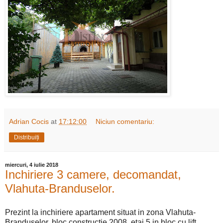
Adrian Cocis
at
17:12:00
Niciun comentariu:
Distribuiți
miercuri, 4 iulie 2018
Inchiriere 3 camere, decomandat,
Vlahuta-Branduselor.
Prezint la inchiriere apartament situat in zona Vlahuta-
Branduselor, bloc constructie 2008, etaj 5 in bloc cu lift,