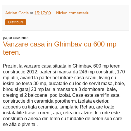
Adrian Cocis
at
15:17:00
Niciun comentariu:
Distribuiți
joi, 28 iunie 2018
Vanzare casa in Ghimbav cu 600 mp
teren.
Prezint la vanzare casa situata in Ghimbav, 600 mp teren,
constructie 2012, parter si mansarda 246 mp construiti, 170
mp utili, avand la parter hol intrare casa scarii, living cu
iesire pe tersa 30 mp, bucatarie cu loc de servit masa, baie,
birou si garaj 23 mp iar la mansarda 3 dormitoare, baie,
dresing si 2 balcoane, pod izolat. Casa este semifinisata,
constructie din caramida porotherm, izolata exterior,
acoperis cu tigla ceramica, tamplarie Rehau, are toate
instalatiile trase, curent, apa, retea incalzire. In curte este
construita o anexa din lemn cu fundatie de beton sub care
se afla o pivnita .