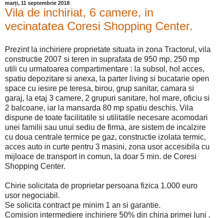
marți, 11 septembrie 2018
Vila de inchiriat, 6 camere, in
vecinatatea Coresi Shopping Center.
Prezint la inchiriere proprietate situata in zona Tractorul, vila
constructie 2007 si teren in suprafata de 950 mp, 250 mp
utili cu urmatoarea compartimentare : la subsol, hol acces,
spatiu depozitare si anexa, la parter living si bucatarie open
space cu iesire pe teresa, birou, grup sanitar, camara si
garaj, la etaj 3 camere, 2 grupuri sanitare, hol mare, oficiu si
2 balcoane, iar la mansarda 80 mp spatiu deschis. Vila
dispune de toate facilitatile si utilitatile necesare acomodari
unei familii sau unui sediu de firma, are sistem de incalzire
cu doua centrale termice pe gaz, constructie izolata termic,
acces auto in curte pentru 3 masini, zona usor accesibila cu
mijloace de transport in comun, la doar 5 min. de Coresi
Shopping Center.
Chirie solicitata de proprietar persoana fizica 1.000 euro
usor negociabil.
Se solicita contract pe minim 1 an si garantie.
Comision intermediere inchiriere 50% din chiria primei luni .