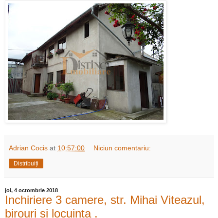
Adrian Cocis
at
10:57:00
Niciun comentariu:
Distribuiți
joi, 4 octombrie 2018
Inchiriere 3 camere, str. Mihai Viteazul,
birouri si locuinta .