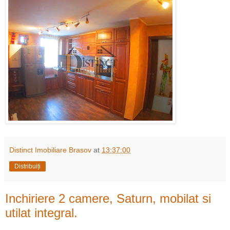
Distinct Imobiliare Brasov
at
13:37:00
Distribuiți
Inchiriere 2 camere, Saturn, mobilat si
utilat integral.