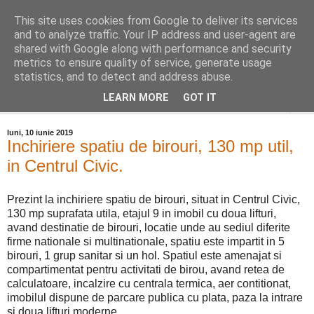
This site uses cookies from Google to deliver its services
Distinct Imobiliare
and to analyze traffic. Your IP address and user-agent are
shared with Google along with performance and security
metrics to ensure quality of service, generate usage
Adrian Cocis 0742 129 909 ; Vasile Baciu 0768 440 185
statistics, and to detect and address abuse.
LEARN MORE
GOT IT
▼
luni, 10 iunie 2019
Inchiriere spatiu de birouri, 130 mp util,
in Centrul Civic.
Prezint la inchiriere spatiu de birouri, situat in Centrul Civic,
130 mp suprafata utila, etajul 9 in imobil cu doua lifturi,
avand destinatie de birouri, locatie unde au sediul diferite
firme nationale si multinationale, spatiu este impartit in 5
birouri, 1 grup sanitar si un hol. Spatiul este amenajat si
compartimentat pentru activitati de birou, avand retea de
calculatoare, incalzire cu centrala termica, aer contitionat,
imobilul dispune de parcare publica cu plata, paza la intrare
si doua lifturi moderne.