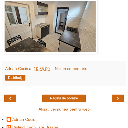
Adrian Cocis
at
10:55:00
Niciun comentariu:
Distribuiți
‹
›
Pagina de pornire
Afișați versiunea pentru web
Adrian Cocis
Distinct Imobiliare Brasov