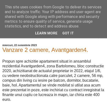
This site uses cookies from Google to deliver its services
Distinct Imobiliare
and to analyze traffic. Your IP address and user-agent are
shared with Google along with performance and security
metrics to ensure quality of service, generate usage
Adrian Cocis 0742 129 909 ; Vasile Baciu 0768 440 185
statistics, and to detect and address abuse.
LEARN MORE
GOT IT
▼
miercuri, 22 noiembrie 2023
Vanzare 2 camere, Avantgarden4.
Propun spre achizitie apartament situat in ansamblul
rezidential Avantgarden4, zona Bartolomeu, bloc constructie
2020, achizitianat de actualul proprietar in 2022, etajul 1/6,
cu vedere neobstructionata catre parculet, 2 camere, 56 mp,
compus din living cu iesire pe balcon, dormitor, bucatarie,
baie, hol. Apartamentul se vinde mobilat si utilat asa acum
este prezentat in poze, este inchiriat cu contract inregistrat la
finante unui cuplu ce lucreaza in mapn, iar chiria este 400
euro.