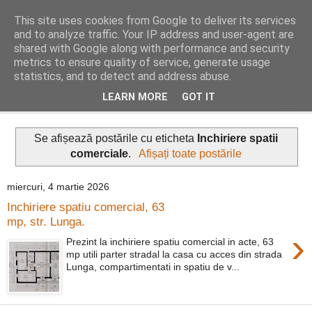
This site uses cookies from Google to deliver its services
Distinct Imobiliare
and to analyze traffic. Your IP address and user-agent are
shared with Google along with performance and security
metrics to ensure quality of service, generate usage
Adrian Cocis 0742 129 909 ; Vasile Baciu 0768 440 185
statistics, and to detect and address abuse.
LEARN MORE
GOT IT
▼
Se afișează postările cu eticheta
Inchiriere spatii
comerciale
.
Afișați toate postările
miercuri, 4 martie 2026
Inchiriere spatiu comercial, 63
mp, str. Lunga.
›
Prezint la inchiriere spatiu comercial in acte, 63
mp utili parter stradal la casa cu acces din strada
Lunga, compartimentati in spatiu de v...