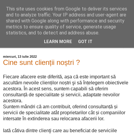
This site uses cookies from Google to deliver its services
Distinct Imobiliare
and to analyze traffic. Your IP address and user-agent are
shared with Google along with performance and security
metrics to ensure quality of service, generate usage
Adrian Cocis 0742 129 909 ; Vasile Baciu 0768 440 185
statistics, and to detect and address abuse.
LEARN MORE
GOT IT
▼
miercuri, 13 iulie 2022
Cine sunt clienții noștri ?
Fiecare afacere este diferită, așa că este important să
ascultăm nevoile clienților noștri şi să înțelegem obiectivele
acestora. În acest sens, suntem capabili să oferim
consultanță de specialitate și servicii, adaptate nevoilor
acestora.
Suntem mândri că am contribuit, oferind consultanță și
servicii de specialitate atât proprietarilor cât și companiilor
intersate în extinderea sau relocarea afacerii lor.
Iată câtiva dintre clienţi care au beneficiat de serviciile