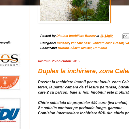
Posted by
Distinct Imobiliare Brasov
at
11:13:00
 nevoile
Categorie:
Vanzare
,
Vanzare case
,
Vanzare case Brasov
,
Va
Localizare:
Bunloc, Săcele 505600, Romania
miercuri, 25 noiembrie 2015
Duplex la inchiriere, zona Cale
Prezint la inchiriere imobil pentru locuit, zona Ca
teren, la parter camera de zi iesire pe terasa, buca
care 2 cu balcon, baie si hol. Imobilul este mobilat, 
Chirie solicitata de proprietar 650 euro (tva inclus)
Se solicita contract pe perioada lunga, garantie .
Comision intermediere inchiriere 50% din chiria pr