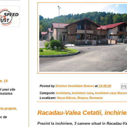
r. 15
Posted by
Distinct Imobiliare Brasov
at
14:45:00
l unei vile
Categorie:
Inchiriere
,
Inchiriere case
,
Inchiriere case Braso
jumatatea
Localizare:
Noua-Dârste, Brașov, Romania
ta proprie,
Racadau-Valea Cetatii, inchirie
oc de
Prezint la inchiriere, 3 camere situat in Racadau-Va