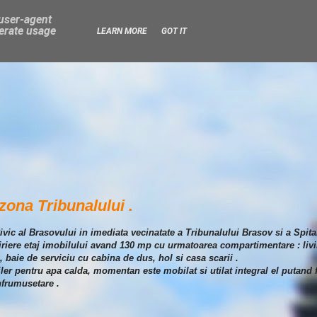
 user-agent
nerate usage
LEARN MORE
GOT IT
zona Tribunalului .
Civic al Brasovului in imediata vecinatate a Tribunalului Brasov si a Spital
hiriere etaj imobilului avand 130 mp cu urmatoarea compartimentare : liv
 baie de serviciu cu cabina de dus, hol si casa scarii .
oiler pentru apa calda, momentan este mobilat si utilat integral el putand f
nfrumusetare .