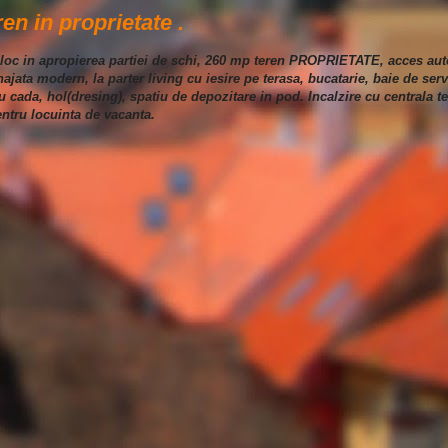
en in proprietate .
nloc in apropierea partiei de schi, 260 mp teren PROPRIETATE, acces auto
jata modern, la parter living cu iesire pe terasa, bucatarie, baie de ser
 cada, hol(dresing), spatiu de depozitare in pod. Incalzire cu centrala 
entru locuinta de vacanta.