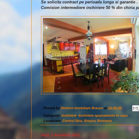
Se solicita contract pe perioada lunga si garantie .
Comision intermediere inchiriere 50 % din chiria pr
Posted by
Distinct Imobiliare Brasov
at
16:04:00
Categorie:
Inchiriere
,
Inchiriere apartamente in casa
Localizare:
Centrul Nou, Brașov, Romania
marți, 1 decembrie 2015