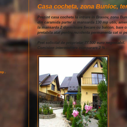
Casa cocheta, zona Bunloc, ter
Prezint casa cocheta la intrare in Brasov, zona Bu
din caramida parter si mansarda 130 mp utili, amena
la mansarda 2 dormitoare fiecare cu balcon, baie cu
pretabila atat pentru rezidenta permanenta cat si p
Pret solicitat de proprietar 77.500 euro negociabil.
Comision intermediere cumparare 2 % .
imp .