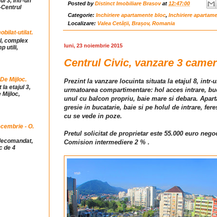
ul 3, intr-un
Posted by
Distinct Imobiliare Brasov
at
12:47:00
-Centrul
Categorie:
Inchiriere apartamente bloc
,
Inchiriere apartam
Localizare:
Valea Cetății, Brașov, Romania
ilat-utilat.
ul, complex
luni, 23 noiembrie 2015
 utili,
Centrul Civic, vanzare 3 camer
 De Mijloc.
Prezint la vanzare locuinta situata la etajul 8, intr-
la etajul 3,
urmatoarea compartimentare: hol acces intrare, buca
 Mijloc,
unul cu balcon propriu, baie mare si debara. Apart
gresie in bucatarie, baie si pe holul de intrare, fe
cu se vede in poze.
cembrie - O.
Pretul solicitat de proprietar este 55.000 euro negoc
idecomandat,
Comision intermediere 2 % .
c de 4