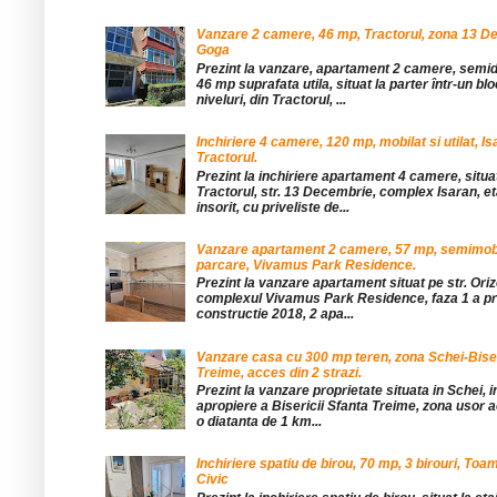
Vanzare 2 camere, 46 mp, Tractorul, zona 13 De
Goga
Prezint la vanzare, apartament 2 camere, sem
46 mp suprafata utila, situat la parter într-un blo
niveluri, din Tractorul, ...
Inchiriere 4 camere, 120 mp, mobilat si utilat, Is
Tractorul.
Prezint la inchiriere apartament 4 camere, situat
Tractorul, str. 13 Decembrie, complex Isaran, eta
insorit, cu priveliste de...
Vanzare apartament 2 camere, 57 mp, semimobil
parcare, Vivamus Park Residence.
Prezint la vanzare apartament situat pe str. Orizo
complexul Vivamus Park Residence, faza 1 a pro
constructie 2018, 2 apa...
Vanzare casa cu 300 mp teren, zona Schei-Bise
Treime, acces din 2 strazi.
Prezint la vanzare proprietate situata in Schei, 
apropiere a Bisericii Sfanta Treime, zona usor a
o diatanta de 1 km...
Inchiriere spatiu de birou, 70 mp, 3 birouri, Toa
Civic