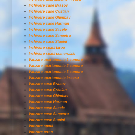
Inchiriere case Brasov
Inchiriere case Cristian
Inchiriere case Ghimbav
Inchiriere case Harman
Inchiriere case Sacele
Inchiriere case Sanpetru
Inchiriere case Stupini
Inchiriere spatii birou
Inchiriere spatii comerciale
Vanzare apartamente 1 camere
Vanzare apartamente 2 camere
Vanzare apartamente 3 camere
Vanzare apartamente in casa
Vanzare case Brasov
Vanzare case Cristian
Vanzare case Ghimbav
Vanzare case Harman
Vanzare case Sacele
Vanzare case Sanpetru
Vanzare case Stupini
Vanzare spatii
Vanzare teren