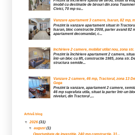
Prezint la inchiriere spatiu de birou, situat la etaj
imobil cu destinatie de birouri din zona Toamnei
Civici, 70 mp su...
Vanzare apartament 3 camere, Isaran, 82 mp, mob
Prezint la vanzare apartament situat in Tractor
Isaran, bloc constructie 2008, parter avand 82 mp
apartament decomandat, c...
Inchiriere 2 camere, mobilat utilat nou, zona str.
Prezint la închiriere apartament 2 camere, situat 
într-un bloc cu lift, constructie 1985, zona str. De
structura semide...
Vanzare 2 camere, 46 mp, Tractorul, zona 13 De
Goga
Prezint la vanzare, apartament 2 camere, sem
46 mp suprafata utila, situat la parter într-un blo
niveluri, din Tractorul ,...
Arhivă blog
▼
2026
(31)
▼
august
(1)
Oportunitate de investitie, 240 mp constructie, 31...