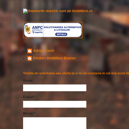
Adrian Cocis
Distinct Imobiliare Brasov
Trimite-mi solicitarea sau oferta ta si te voi contacta in cel mai scurt t
Nume
E-mail
*
Mesaj
*