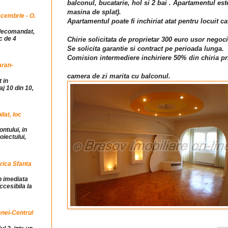
balconul, bucatarie, hol si 2 bai . Apartamentul est
masina de splat).
cembrie - O.
Apartamentul poate fi inchiriat atat pentru locuit ca
idecomandat,
c de 4
Chirie solicitata de proprietar 300 euro usor negoci
Se solicita garantie si contract pe perioada lunga.
Comision intermediere inchiriere 50% din chiria pr
aran-
camera de zi marita cu balconul.
 in
j 10 din 10,
at, loc
ntului, in
iectului,
rica Sfanta
in imediata
ccesibila la
mnei-Centrul