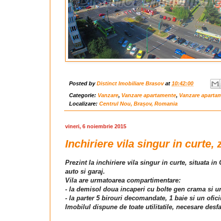
Posted by
Distinct Imobiliare Brasov
at
10:42:00
Categorie:
Vanzare
,
Vanzare apartamente
,
Vanzare aparta
Localizare:
Centrul Nou, Brașov, Romania
vineri, 6 noiembrie 2015
Inchiriere vila singur in curte, 
Prezint la inchiriere vila singur in curte, situata 
auto si garaj.
Vila are urmatoarea compartimentare:
- la demisol doua incaperi cu bolte gen crama si un
- la parter 5 birouri decomandate, 1 baie si un ofici
Imobilul dispune de toate utilitatile, necesare desfa