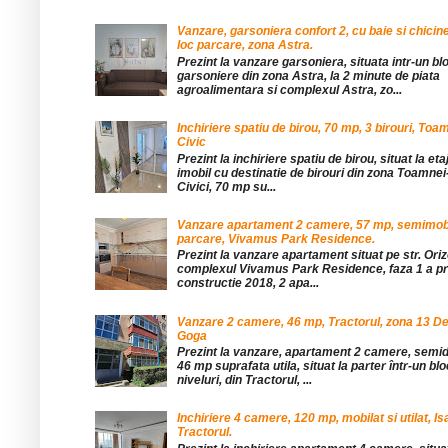
Vanzare, garsoniera confort 2, cu baie si chicine
loc parcare, zona Astra.
Prezint la vanzare garsoniera, situata intr-un bl
garsoniere din zona Astra, la 2 minute de piata
agroalimentara si complexul Astra, zo...
Inchiriere spatiu de birou, 70 mp, 3 birouri, Toa
Civic
Prezint la inchiriere spatiu de birou, situat la etaj
imobil cu destinatie de birouri din zona Toamnei
Civici, 70 mp su...
Vanzare apartament 2 camere, 57 mp, semimobil
parcare, Vivamus Park Residence.
Prezint la vanzare apartament situat pe str. Orizo
complexul Vivamus Park Residence, faza 1 a pro
constructie 2018, 2 apa...
Vanzare 2 camere, 46 mp, Tractorul, zona 13 De
Goga
Prezint la vanzare, apartament 2 camere, sem
46 mp suprafata utila, situat la parter într-un blo
niveluri, din Tractorul, ...
Inchiriere 4 camere, 120 mp, mobilat si utilat, Is
Tractorul.