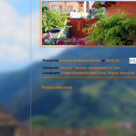
Posted by
Distinct Imobiliare Brasov
at
08:46:00
Categorie:
Vanzare
,
Vanzare apartamente in casa
Localizare:
Strada Alexandru Ioan Cuza, Brașov, România
Postare mai nouă