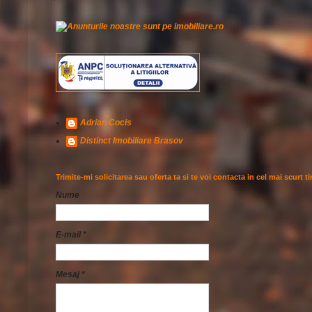
Adrian Cocis
Distinct Imobiliare Brasov
Trimite-mi solicitarea sau oferta ta si te voi contacta in cel mai scurt t
Nume
E-mail
*
Mesaj
*