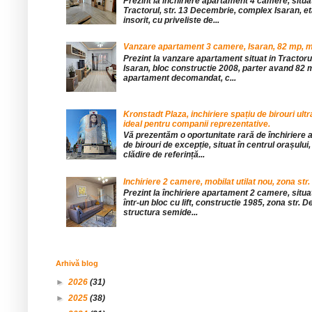
Prezint la inchiriere apartament 4 camere, situat
Tractorul, str. 13 Decembrie, complex Isaran, eta
insorit, cu priveliste de...
Vanzare apartament 3 camere, Isaran, 82 mp, mob
Prezint la vanzare apartament situat in Tractor
Isaran, bloc constructie 2008, parter avand 82 mp
apartament decomandat, c...
Kronstadt Plaza, inchiriere spațiu de birouri ul
ideal pentru companii reprezentative.
Vă prezentăm o oportunitate rară de închiriere a
de birouri de excepție, situat în centrul orașului, 
clădire de referință...
Inchiriere 2 camere, mobilat utilat nou, zona str.
Prezint la închiriere apartament 2 camere, situat 
într-un bloc cu lift, constructie 1985, zona str. De
structura semide...
Arhivă blog
►
2026
(31)
►
2025
(38)