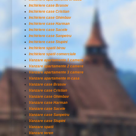
Inchiriere case Brasov
Inchiriere case Cristian
Inchiriere case Ghimbav
Inchiriere case Harman
Inchiriere case Sacele
Inchiriere case Sanpetru
Inchiriere case Stupini
Inchiriere spatii birou
Inchiriere spatii comerciale
Vanzare apartamente 1 camere
Vanzare apartamente 2 camere
Vanzare apartamente 3 camere
Vanzare apartamente in casa
Vanzare case Brasov
Vanzare case Cristian
Vanzare case Ghimbav
Vanzare case Harman
Vanzare case Sacele
Vanzare case Sanpetru
Vanzare case Stupini
Vanzare spatii
Vanzare teren