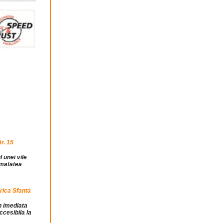
r. 15
l unei vile
jumatatea
rica Sfanta
in imediata
ccesibila la