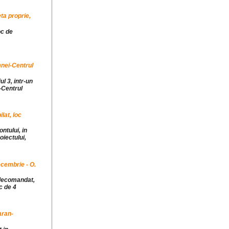
ta proprie,
oc de
mnei-Centrul
ul 3, intr-un
-Centrul
at, loc
ntului, in
iectului,
cembrie - O.
idecomandat,
c de 4
aran-