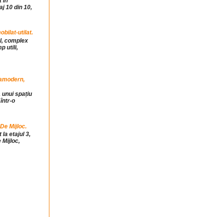
 in
j 10 din 10,
ilat-utilat.
ul, complex
 utili,
tramodern,
 unui spațiu
într-o
 De Mijloc.
la etajul 3,
 Mijloc,