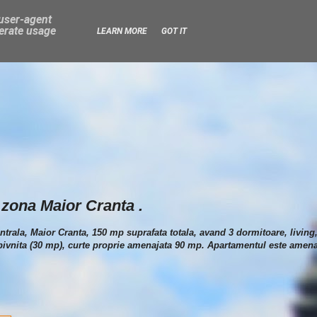
 user-agent
nerate usage
LEARN MORE
GOT IT
 zona Maior Cranta .
trala, Maior Cranta, 150 mp suprafata totala, avand 3 dormitoare, living,
pivnita (30 mp), curte proprie amenajata 90 mp. Apartamentul este amenaj