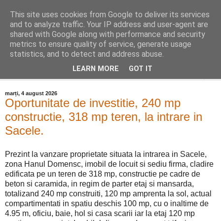
This site uses cookies from Google to deliver its services
Distinct Imobiliare
and to analyze traffic. Your IP address and user-agent are
shared with Google along with performance and security
metrics to ensure quality of service, generate usage
Adrian Cocis 0742 129 909 ; Vasile Baciu 0768 440 185
statistics, and to detect and address abuse.
LEARN MORE
GOT IT
▼
marți, 4 august 2026
Oportunitate de investitie, 240 mp
constructie, 318 mp teren, la intrare in
Sacele.
Prezint la vanzare proprietate situata la intrarea in Sacele,
zona Hanul Domensc, imobil de locuit si sediu firma, cladire
edificata pe un teren de 318 mp, constructie pe cadre de
beton si caramida, in regim de parter etaj si mansarda,
totalizand 240 mp construiti, 120 mp amprenta la sol, actual
compartimentati in spatiu deschis 100 mp, cu o inaltime de
4.95 m, oficiu, baie, hol si casa scarii iar la etaj 120 mp