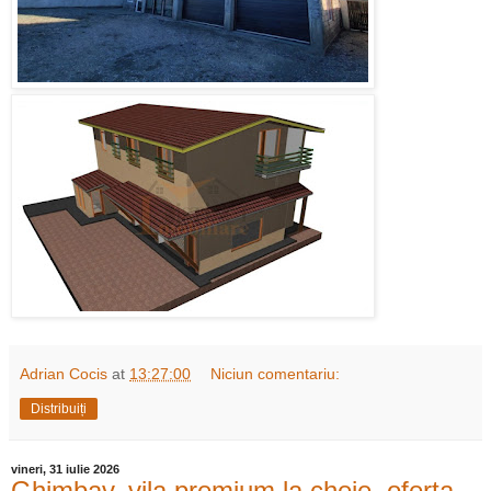
Adrian Cocis
at
13:27:00
Niciun comentariu:
Distribuiți
vineri, 31 iulie 2026
Ghimbav, vila premium la cheie, oferta