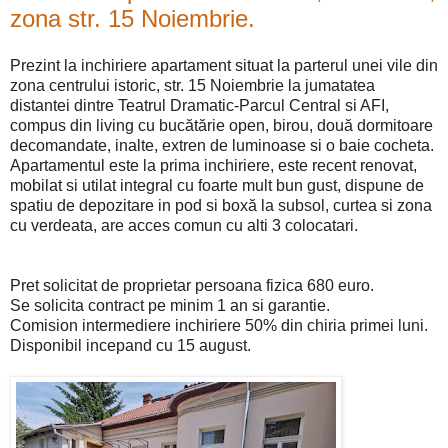
zona str. 15 Noiembrie.
Prezint la inchiriere apartament situat la parterul unei vile din
zona centrului istoric, str. 15 Noiembrie la jumatatea
distantei dintre Teatrul Dramatic-Parcul Central si AFI,
compus din living cu bucătărie open, birou, două dormitoare
decomandate, inalte, extren de luminoase si o baie cocheta.
Apartamentul este la prima inchiriere, este recent renovat,
mobilat si utilat integral cu foarte mult bun gust, dispune de
spatiu de depozitare in pod si boxă la subsol, curtea si zona
cu verdeata, are acces comun cu alti 3 colocatari.
Pret solicitat de proprietar persoana fizica 680 euro.
Se solicita contract pe minim 1 an si garantie.
Comision intermediere inchiriere 50% din chiria primei luni.
Disponibil incepand cu 15 august.