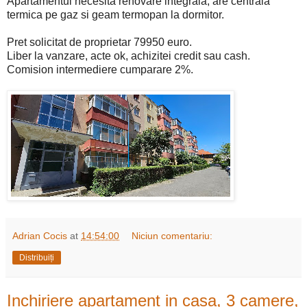
Apartamentul necesita renovare integrala, are centrala
termica pe gaz si geam termopan la dormitor.
Pret solicitat de proprietar 79950 euro.
Liber la vanzare, acte ok, achizitei credit sau cash.
Comision intermediere cumparare 2%.
Adrian Cocis
at
14:54:00
Niciun comentariu:
Distribuiți
Inchiriere apartament in casa, 3 camere,