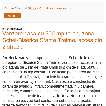
Adrian Cocis
at
09:22:00
Niciun comentariu:
Distribuiți
joi, 16 iulie 2026
Vanzare casa cu 300 mp teren, zona
Schei-Biserica Sfanta Treime, acces din
2 strazi.
Prezint la vanzare proprietate situata in Schei, in imediata
apropiere a Bisericii Sfanta Treime, zona usor accesibila la
o diatanta de 1 km de Piata Unirii si 2 km de Piata Sfatului,
casa avand 98 mp construitii, edificata pe un teren de 300
mp. cu front la 2 strazi, caracteristica rar intalnita in zona, ce
confera un avantaj important. Casa este o constructie de
caramida avand 2 intrari, compartimentata in 5 camere,
bucatarie, camara, baie si hol acces. Casa este amenajata
modest, dispune de toate utilitatile, incalzire cu centrala
termica pe gaz, au fost pastrate si sobele de teracota,
ferestre termopan, pivnita, curte cu acces pietonal din strada