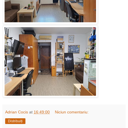
Adrian Cocis
at
16:49:00
Niciun comentariu:
Distribuiți