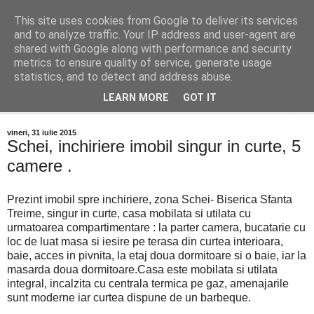
This site uses cookies from Google to deliver its services
Distinct Imobiliare
and to analyze traffic. Your IP address and user-agent are
shared with Google along with performance and security
metrics to ensure quality of service, generate usage
Adrian Cocis 0742 129 909 ; Vasile Baciu 0768 440 185
statistics, and to detect and address abuse.
LEARN MORE
GOT IT
▼
vineri, 31 iulie 2015
Schei, inchiriere imobil singur in curte, 5
camere .
Prezint imobil spre inchiriere, zona Schei- Biserica Sfanta
Treime, singur in curte, casa mobilata si utilata cu
urmatoarea compartimentare : la parter camera, bucatarie cu
loc de luat masa si iesire pe terasa din curtea interioara,
baie, acces in pivnita, la etaj doua dormitoare si o baie, iar la
masarda doua dormitoare.Casa este mobilata si utilata
integral, incalzita cu centrala termica pe gaz, amenajarile
sunt moderne iar curtea dispune de un barbeque.