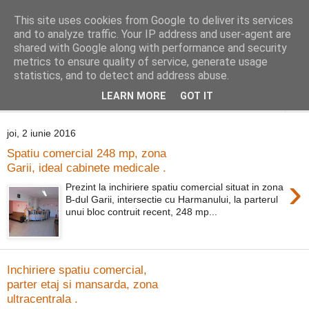
This site uses cookies from Google to deliver its services
Distinct Imobiliare
and to analyze traffic. Your IP address and user-agent are
shared with Google along with performance and security
metrics to ensure quality of service, generate usage
Adrian Cocis 0742 129 909 ; Vasile Baciu 0768 440 185
statistics, and to detect and address abuse.
LEARN MORE
GOT IT
▼
joi, 2 iunie 2016
Spatiu comercial 248 mp, zona
Garii, ideal cabinete medicale .
›
Prezint la inchiriere spatiu comercial situat in zona
B-dul Garii, intersectie cu Harmanului, la parterul
unui bloc contruit recent, 248 mp...
Inchiriere spatiu comercial,
parter etaj si mansarda, zona
ultracentrala .