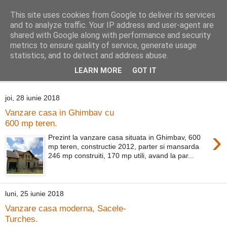
This site uses cookies from Google to deliver its services
Distinct Imobiliare
and to analyze traffic. Your IP address and user-agent are
shared with Google along with performance and security
metrics to ensure quality of service, generate usage
Adrian Cocis 0742 129 909 ; Vasile Baciu 0768 440 185
statistics, and to detect and address abuse.
LEARN MORE
GOT IT
▼
joi, 28 iunie 2018
Vanzare casa in Ghimbav cu
600 mp teren.
›
Prezint la vanzare casa situata in Ghimbav, 600
mp teren, constructie 2012, parter si mansarda
246 mp construiti, 170 mp utili, avand la par...
luni, 25 iunie 2018
Vanzare casa moderna, Sacele-
Turches.