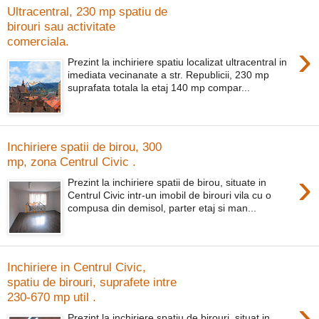
Ultracentral, 230 mp spatiu de
birouri sau activitate
comerciala.
›
Prezint la inchiriere spatiu localizat ultracentral in
imediata vecinanate a str. Republicii, 230 mp
suprafata totala la etaj 140 mp compar...
Inchiriere spatii de birou, 300
mp, zona Centrul Civic .
›
Prezint la inchiriere spatii de birou, situate in
Centrul Civic intr-un imobil de birouri vila cu o
compusa din demisol, parter etaj si man...
Inchiriere in Centrul Civic,
spatiu de birouri, suprafete intre
230-670 mp util .
›
Prezint la inchiriere spatiu de birouri, situat in