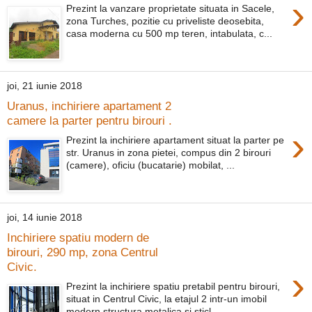
›
Prezint la vanzare proprietate situata in Sacele,
zona Turches, pozitie cu priveliste deosebita,
casa moderna cu 500 mp teren, intabulata, c...
joi, 21 iunie 2018
Uranus, inchiriere apartament 2
camere la parter pentru birouri .
›
Prezint la inchiriere apartament situat la parter pe
str. Uranus in zona pietei, compus din 2 birouri
(camere), oficiu (bucatarie) mobilat, ...
joi, 14 iunie 2018
Inchiriere spatiu modern de
birouri, 290 mp, zona Centrul
Civic.
›
Prezint la inchiriere spatiu pretabil pentru birouri,
situat in Centrul Civic, la etajul 2 intr-un imobil
modern structura metalica si sticl...