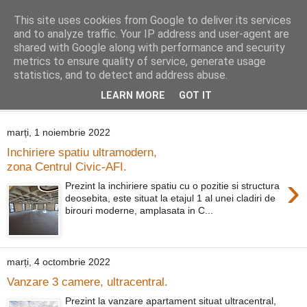
This site uses cookies from Google to deliver its services
Distinct Imobiliare
and to analyze traffic. Your IP address and user-agent are
shared with Google along with performance and security
metrics to ensure quality of service, generate usage
Adrian Cocis 0742 129 909 ; Vasile Baciu 0768 440 185
statistics, and to detect and address abuse.
LEARN MORE
GOT IT
▼
marți, 1 noiembrie 2022
Inchiriere spatiu ultramodern,
zona Centrul Civic-AFI.
›
Prezint la inchiriere spatiu cu o pozitie si structura
deosebita, este situat la etajul 1 al unei cladiri de
birouri moderne, amplasata in C...
marți, 4 octombrie 2022
Vanzare 3 camere, ultracentral.
Prezint la vanzare apartament situat ultracentral,