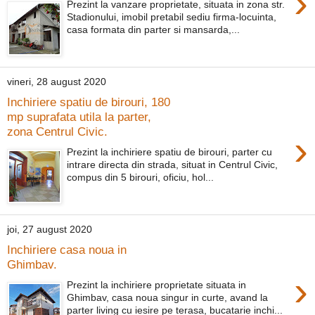
›
Prezint la vanzare proprietate, situata in zona str.
Stadionului, imobil pretabil sediu firma-locuinta,
casa formata din parter si mansarda,...
vineri, 28 august 2020
Inchiriere spatiu de birouri, 180
mp suprafata utila la parter,
zona Centrul Civic.
›
Prezint la inchiriere spatiu de birouri, parter cu
intrare directa din strada, situat in Centrul Civic,
compus din 5 birouri, oficiu, hol...
joi, 27 august 2020
Inchiriere casa noua in
Ghimbav.
›
Prezint la inchiriere proprietate situata in
Ghimbav, casa noua singur in curte, avand la
parter living cu iesire pe terasa, bucatarie inchi...