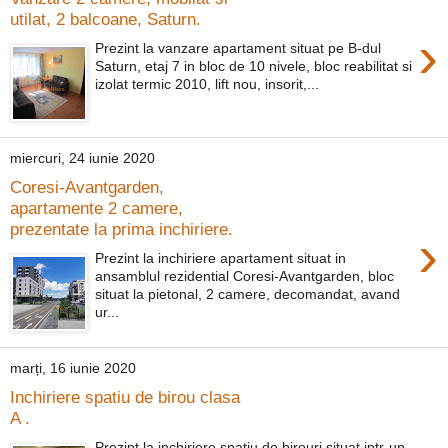
utilat, 2 balcoane, Saturn.
›
Prezint la vanzare apartament situat pe B-dul
Saturn, etaj 7 in bloc de 10 nivele, bloc reabilitat si
izolat termic 2010, lift nou, insorit,...
miercuri, 24 iunie 2020
Coresi-Avantgarden,
apartamente 2 camere,
prezentate la prima inchiriere.
›
Prezint la inchiriere apartament situat in
ansamblul rezidential Coresi-Avantgarden, bloc
situat la pietonal, 2 camere, decomandat, avand
ur...
marți, 16 iunie 2020
Inchiriere spatiu de birou clasa
A .
Prezint la inchiriere spatiu de birouri situat intr-un