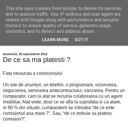
This site uses cookies from Google to deliver its services
Distinct Imobiliare
and to analyze traffic. Your IP address and user-agent are
shared with Google along with performance and security
metrics to ensure quality of service, generate usage
Adrian Cocis 0742 129 909 ; Vasile Baciu 0768 440 185
statistics, and to detect and address abuse.
LEARN MORE
GOT IT
▼
duminică, 30 septembrie 2012
De ce sa ma platesti ?
Fata nevazuta a comisionului
Un site de anunturi, un telefon, o programare, vizionarea,
negocierea, semnarea antecontractului, vanzarea. Pentru un
cumparator, cam la atat se rezuma colaborarea cu un agent
imobiliar. Atat vede, doar ce se afla la suprafata si ca atare,
in 90 % din situatii, cumparatorii se intreaba “de ce este
comisionul asa mare ?”. Sau, “de ce trebuie sa platesc
comision?”.