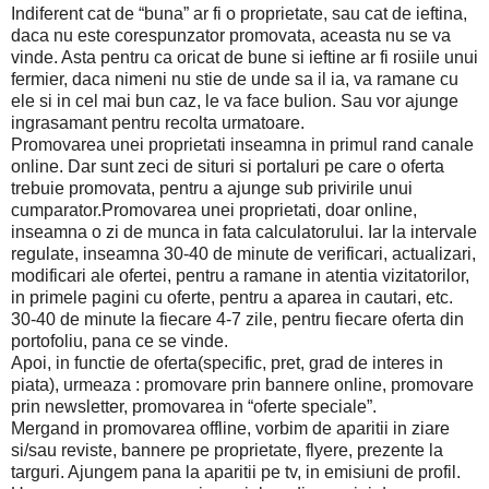
Indiferent cat de “buna” ar fi o proprietate, sau cat de ieftina,
daca nu este corespunzator promovata, aceasta nu se va
vinde. Asta pentru ca oricat de bune si ieftine ar fi rosiile unui
fermier, daca nimeni nu stie de unde sa il ia, va ramane cu
ele si in cel mai bun caz, le va face bulion. Sau vor ajunge
ingrasamant pentru recolta urmatoare.
Promovarea unei proprietati inseamna in primul rand canale
online. Dar sunt zeci de situri si portaluri pe care o oferta
trebuie promovata, pentru a ajunge sub privirile unui
cumparator.Promovarea unei proprietati, doar online,
inseamna o zi de munca in fata calculatorului. Iar la intervale
regulate, inseamna 30-40 de minute de verificari, actualizari,
modificari ale ofertei, pentru a ramane in atentia vizitatorilor,
in primele pagini cu oferte, pentru a aparea in cautari, etc.
30-40 de minute la fiecare 4-7 zile, pentru fiecare oferta din
portofoliu, pana ce se vinde.
Apoi, in functie de oferta(specific, pret, grad de interes in
piata), urmeaza : promovare prin bannere online, promovare
prin newsletter, promovarea in “oferte speciale”.
Mergand in promovarea offline, vorbim de aparitii in ziare
si/sau reviste, bannere pe proprietate, flyere, prezente la
targuri. Ajungem pana la aparitii pe tv, in emisiuni de profil.