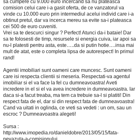
sa cumpere cu 9.000 euro incercand sa nu plateasca
comision celui care i-a gasit oferta, de ce vanzatorul va
vinde cu 10.000 euro prin intermediul acelui individ care i-a
obtinut pretul, dar va incerca mereu sa evite sa-i plateasca
cei 500 de euro cuveniti.
Vrei sa te descurci singur ? Perfect! Atunci da-i bataie! Dar
sa te folosesti de timp, resursele si energia cuiva, iar apoi sa
nu-l platesti pentru asta, este…..da si putin hotie….insa mai
mult de atat, este o completa lipsa de autorespect! In primul
rand!
Agentii imobiliari sunt oameni care muncesc. Sunt oameni
care isi respecta clientii si meseria. Respectati-va agentul
imobiliar si el va face la fel cu dumneavoastra! Aveti
incredere in el si el va avea incredere in dumneavoastra. Iar
daca si-a facut treaba, ma tem ca trebuie sa-l si platiti! Din
respect fata de el, dar si din respect fata de dumneavoastra!
Cand va uitati in oglinda, ce vreti sa vedeti : un om, sau un
escroc ? Dumneavoastra alegeti!
Sursa :
http://www.imopedia.ro/danieldobre/2013/05/15/fata-
nevazuta-a-comisionului