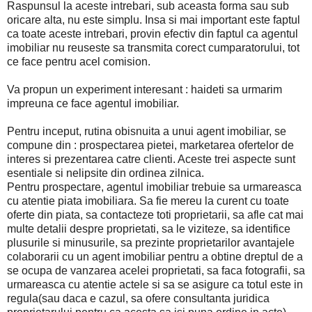
Raspunsul la aceste intrebari, sub aceasta forma sau sub
oricare alta, nu este simplu. Insa si mai important este faptul
ca toate aceste intrebari, provin efectiv din faptul ca agentul
imobiliar nu reuseste sa transmita corect cumparatorului, tot
ce face pentru acel comision.
Va propun un experiment interesant : haideti sa urmarim
impreuna ce face agentul imobiliar.
Pentru inceput, rutina obisnuita a unui agent imobiliar, se
compune din : prospectarea pietei, marketarea ofertelor de
interes si prezentarea catre clienti. Aceste trei aspecte sunt
esentiale si nelipsite din ordinea zilnica.
Pentru prospectare, agentul imobiliar trebuie sa urmareasca
cu atentie piata imobiliara. Sa fie mereu la curent cu toate
oferte din piata, sa contacteze toti proprietarii, sa afle cat mai
multe detalii despre proprietati, sa le viziteze, sa identifice
plusurile si minusurile, sa prezinte proprietarilor avantajele
colaborarii cu un agent imobiliar pentru a obtine dreptul de a
se ocupa de vanzarea acelei proprietati, sa faca fotografii, sa
urmareasca cu atentie actele si sa se asigure ca totul este in
regula(sau daca e cazul, sa ofere consultanta juridica