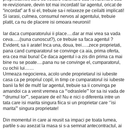
re-revizionare, devin tot mai incordati! Iar agentul, oricat de
“incordat” ar fi si el, trebuie sa-i relaxeze pe ceilalti implicati!
Si iarasi, culmea, consumul nervos al agentului, trebuie
platit, ca nu de placere isi omoara neuronii!
Iar daca cumparatorului ii place….dar ar mai vrea sa vada
ceva…..(suna cunoscut?), ce trebuie sa faca agentul ?
Evident, sa ii arate! Inca una, doua, trei…..zece proprietati,
pana cand cumparatorul se convinge ca aia, prima oferta,
era cea mai buna! Ce daca agentul i-a zis din prima ca mai
bine nu se poate….pana nu se convinge el, cumparatorul,
cu ochii lui……
Urmeaza negocierea, acolo unde proprietarul isi iubeste
casa ca pe propriul copil, in timp ce cumparatorul isi iubeste
banii la fel de mult! Iar agentul, trebuie sa ii convinga pe
amandoi ca a venit vremea ca “‘odraslele”’ lor sa isi vada de
“‘drumul lor”’, separare de ei! Nu e nici o diferenta intre un
tata care isi marita singura fiica si un proprietar care ‘’isi
marita”’ singura proprietate!
Din momentul in care ai reusit sa impaci pe toata lumea,
partile s-au asezat la masa si s-a semnat antecontractul, ai