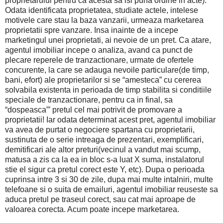
proprietarului pentru ca acesta sa isi puna ordine in acte).
Odata identificata proprietatea, studiate actele, intelese
motivele care stau la baza vanzarii, urmeaza marketarea
proprietatii spre vanzare. Insa inainte de a incepe
marketingul unei proprietati, ai nevoie de un pret. Ca atare,
agentul imobiliar incepe o analiza, avand ca punct de
plecare reperele de tranzactionare, urmate de ofertele
concurente, la care se adauga nevoile particulare(de timp,
bani, efort) ale proprietarilor si se “amesteca” cu cererea
solvabila existenta in perioada de timp stabilita si conditiile
speciale de tranzactionare, pentru ca in final, sa
“dospeasca”’ pretul cel mai potrivit de promovare a
proprietatii! Iar odata determinat acest pret, agentul imobiliar
va avea de purtat o negociere spartana cu proprietarii,
sustinuta de o serie intreaga de prezentari, exemplificari,
demitificari ale altor preturi(vecinul a vandut mai scump,
matusa a zis ca la ea in bloc s-a luat X suma, instalatorul
stie el sigur ca pretul corect este Y, etc). Dupa o perioada
cuprinsa intre 3 si 30 de zile, dupa mai multe intalniri, multe
telefoane si o suita de emailuri, agentul imobiliar reuseste sa
aduca pretul pe traseul corect, sau cat mai aproape de
valoarea corecta. Acum poate incepe marketarea.