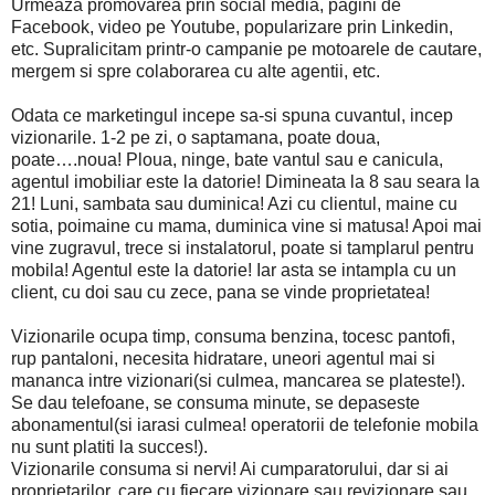
Urmeaza promovarea prin social media, pagini de
Facebook, video pe Youtube, popularizare prin Linkedin,
etc. Supralicitam printr-o campanie pe motoarele de cautare,
mergem si spre colaborarea cu alte agentii, etc.
Odata ce marketingul incepe sa-si spuna cuvantul, incep
vizionarile. 1-2 pe zi, o saptamana, poate doua,
poate….noua! Ploua, ninge, bate vantul sau e canicula,
agentul imobiliar este la datorie! Dimineata la 8 sau seara la
21! Luni, sambata sau duminica! Azi cu clientul, maine cu
sotia, poimaine cu mama, duminica vine si matusa! Apoi mai
vine zugravul, trece si instalatorul, poate si tamplarul pentru
mobila! Agentul este la datorie! Iar asta se intampla cu un
client, cu doi sau cu zece, pana se vinde proprietatea!
Vizionarile ocupa timp, consuma benzina, tocesc pantofi,
rup pantaloni, necesita hidratare, uneori agentul mai si
mananca intre vizionari(si culmea, mancarea se plateste!).
Se dau telefoane, se consuma minute, se depaseste
abonamentul(si iarasi culmea! operatorii de telefonie mobila
nu sunt platiti la succes!).
Vizionarile consuma si nervi! Ai cumparatorului, dar si ai
proprietarilor, care cu fiecare vizionare sau revizionare sau