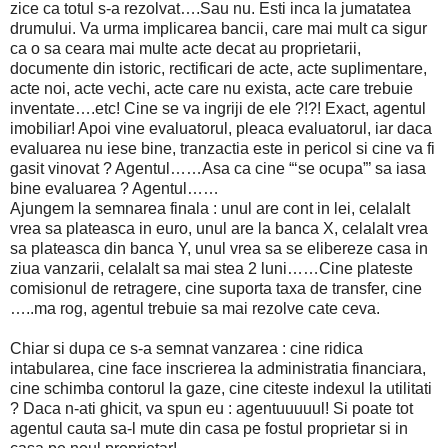
zice ca totul s-a rezolvat….Sau nu. Esti inca la jumatatea
drumului. Va urma implicarea bancii, care mai mult ca sigur
ca o sa ceara mai multe acte decat au proprietarii,
documente din istoric, rectificari de acte, acte suplimentare,
acte noi, acte vechi, acte care nu exista, acte care trebuie
inventate….etc! Cine se va ingriji de ele ?!?! Exact, agentul
imobiliar! Apoi vine evaluatorul, pleaca evaluatorul, iar daca
evaluarea nu iese bine, tranzactia este in pericol si cine va fi
gasit vinovat ? Agentul……Asa ca cine “‘se ocupa”’ sa iasa
bine evaluarea ? Agentul……
Ajungem la semnarea finala : unul are cont in lei, celalalt
vrea sa plateasca in euro, unul are la banca X, celalalt vrea
sa plateasca din banca Y, unul vrea sa se elibereze casa in
ziua vanzarii, celalalt sa mai stea 2 luni……Cine plateste
comisionul de retragere, cine suporta taxa de transfer, cine
…..ma rog, agentul trebuie sa mai rezolve cate ceva.
Chiar si dupa ce s-a semnat vanzarea : cine ridica
intabularea, cine face inscrierea la administratia financiara,
cine schimba contorul la gaze, cine citeste indexul la utilitati
? Daca n-ati ghicit, va spun eu : agentuuuuul! Si poate tot
agentul cauta sa-l mute din casa pe fostul proprietar si in