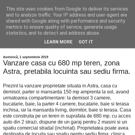
This site uses cookies from Google to deliver its services
Distinct Imobiliare
and to analyze traffic. Your IP address and user-agent are
shared with Google along with performance and security
metrics to ensure quality of service, generate usage
Adrian Cocis 0742 129 909 ; Vasile Baciu 0768 440 185
statistics, and to detect and address abuse.
LEARN MORE
GOT IT
▼
duminică, 1 septembrie 2019
Vanzare casa cu 680 mp teren, zona
Astra, pretabila locuinta sau sediu firma.
Prezint la vanzare proprietate situata in Astra, casa cu
demisol, parter si mansarda 150 mp amprenta la sol, avand
urmatoarea compartimentare: la demisol 3 camere,
bucatarie, baie, la parter 4 camere, bucatarie, baie si terasa
inchisa, iar la mansarda living, dormitor, baie si terasa. Casa
este construita pe un teren in suprafata de 680 mp. cu acces
auto din 2 strazi, dispune de un garaj pentru 2 masini si un
spatiu comercial stradal (inchiriat). Proprietatea poate avea
destinatia de locuita sau spatiu pentru sediu firma, clinica