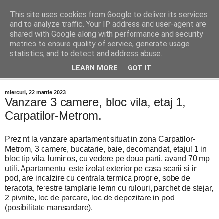
This site uses cookies from Google to deliver its services
Distinct Imobiliare
and to analyze traffic. Your IP address and user-agent are
shared with Google along with performance and security
metrics to ensure quality of service, generate usage
Adrian Cocis 0742 129 909 ; Vasile Baciu 0768 440 185
statistics, and to detect and address abuse.
LEARN MORE
GOT IT
▼
miercuri, 22 martie 2023
Vanzare 3 camere, bloc vila, etaj 1,
Carpatilor-Metrom.
Prezint la vanzare apartament situat in zona Carpatilor-
Metrom, 3 camere, bucatarie, baie, decomandat, etajul 1 in
bloc tip vila, luminos, cu vedere pe doua parti, avand 70 mp
utili. Apartamentul este izolat exterior pe casa scarii si in
pod, are incalzire cu centrala termica proprie, sobe de
teracota, ferestre tamplarie lemn cu rulouri, parchet de stejar,
2 pivnite, loc de parcare, loc de depozitare in pod
(posibilitate mansardare).