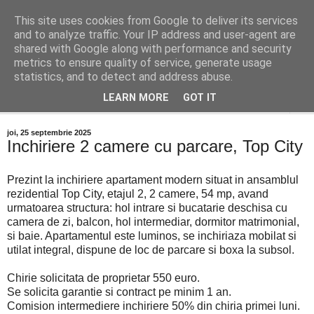
This site uses cookies from Google to deliver its services
Distinct Imobiliare
and to analyze traffic. Your IP address and user-agent are
shared with Google along with performance and security
metrics to ensure quality of service, generate usage
Adrian Cocis 0742 129 909 ; Vasile Baciu 0768 440 185
statistics, and to detect and address abuse.
LEARN MORE
GOT IT
▼
joi, 25 septembrie 2025
Inchiriere 2 camere cu parcare, Top City
Prezint la inchiriere apartament modern situat in ansamblul
rezidential Top City, etajul 2, 2 camere, 54 mp, avand
urmatoarea structura: hol intrare si bucatarie deschisa cu
camera de zi, balcon, hol intermediar, dormitor matrimonial,
si baie. Apartamentul este luminos, se inchiriaza mobilat si
utilat integral, dispune de loc de parcare si boxa la subsol.
Chirie solicitata de proprietar 550 euro.
Se solicita garantie si contract pe minim 1 an.
Comision intermediere inchiriere 50% din chiria primei luni.