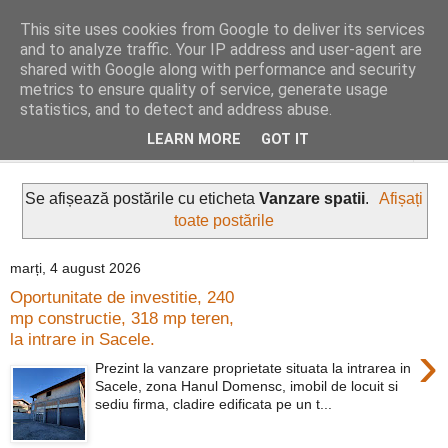
This site uses cookies from Google to deliver its services
Distinct Imobiliare
and to analyze traffic. Your IP address and user-agent are
shared with Google along with performance and security
metrics to ensure quality of service, generate usage
Adrian Cocis 0742 129 909 ; Vasile Baciu 0768 440 185
statistics, and to detect and address abuse.
LEARN MORE
GOT IT
▼
Se afișează postările cu eticheta
Vanzare spatii
.
Afișați
toate postările
marți, 4 august 2026
Oportunitate de investitie, 240
mp constructie, 318 mp teren,
la intrare in Sacele.
›
Prezint la vanzare proprietate situata la intrarea in
Sacele, zona Hanul Domensc, imobil de locuit si
sediu firma, cladire edificata pe un t...