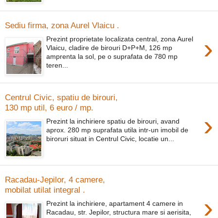
Sediu firma, zona Aurel Vlaicu .
›
Prezint proprietate localizata central, zona Aurel
Vlaicu, cladire de birouri D+P+M, 126 mp
amprenta la sol, pe o suprafata de 780 mp
teren...
Centrul Civic, spatiu de birouri,
130 mp util, 6 euro / mp.
›
Prezint la inchiriere spatiu de birouri, avand
aprox. 280 mp suprafata utila intr-un imobil de
biroruri situat in Centrul Civic, locatie un...
Racadau-Jepilor, 4 camere,
mobilat utilat integral .
›
Prezint la inchiriere, apartament 4 camere in
Racadau, str. Jepilor, structura mare si aerisita,