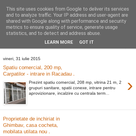
This site uses cookies from Google to deliver its services
Distinct Imobiliare
and to analyze traffic. Your IP address and user-agent are
shared with Google along with performance and security
metrics to ensure quality of service, generate usage
Adrian Cocis 0742 129 909 ; Vasile Baciu 0768 440 185
statistics, and to detect and address abuse.
LEARN MORE
GOT IT
▼
vineri, 31 iulie 2015
Spatiu comercial, 200 mp,
Carpatilor - intrare in Racadau .
›
Prezint spatiu comercial, 208 mp, vitrina 21 m, 2
grupuri sanitare, spatii conexe, intrare pentru
aprovizionare, incalzire cu centrala term...
Proprietate de inchiriat in
Ghimbav, casa cocheta,
mobilata utilata nou .