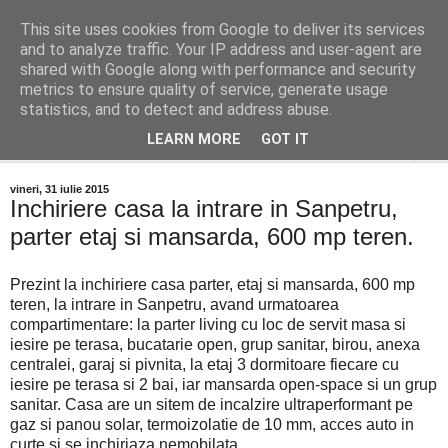
This site uses cookies from Google to deliver its services
Distinct Imobiliare
and to analyze traffic. Your IP address and user-agent are
shared with Google along with performance and security
metrics to ensure quality of service, generate usage
Adrian Cocis 0742 129 909 ; Vasile Baciu 0768 440 185
statistics, and to detect and address abuse.
LEARN MORE
GOT IT
▼
vineri, 31 iulie 2015
Inchiriere casa la intrare in Sanpetru,
parter etaj si mansarda, 600 mp teren.
Prezint la inchiriere casa parter, etaj si mansarda, 600 mp
teren, la intrare in Sanpetru, avand urmatoarea
compartimentare: la parter living cu loc de servit masa si
iesire pe terasa, bucatarie open, grup sanitar, birou, anexa
centralei, garaj si pivnita, la etaj 3 dormitoare fiecare cu
iesire pe terasa si 2 bai, iar mansarda open-space si un grup
sanitar. Casa are un sitem de incalzire ultraperformant pe
gaz si panou solar, termoizolatie de 10 mm, acces auto in
curte si se inchiriaza nemobilata.