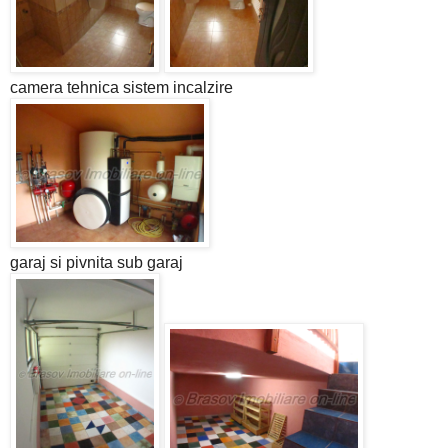
camera tehnica sistem incalzire
garaj si pivnita sub garaj