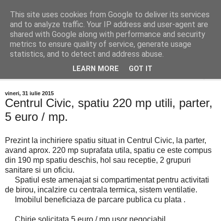
This site uses cookies from Google to deliver its services
Distinct Imobiliare
and to analyze traffic. Your IP address and user-agent are
shared with Google along with performance and security
metrics to ensure quality of service, generate usage
Adrian Cocis 0742 129 909 ; Vasile Baciu 0768 440 185
statistics, and to detect and address abuse.
LEARN MORE
GOT IT
▼
vineri, 31 iulie 2015
Centrul Civic, spatiu 220 mp utili, parter,
5 euro / mp.
Prezint la inchiriere spatiu situat in Centrul Civic, la parter,
avand aprox. 220 mp suprafata utila, spatiu ce este compus
din 190 mp spatiu deschis, hol sau receptie, 2 grupuri
sanitare si un oficiu.
Spatiul este amenajat si compartimentat pentru activitati
de birou, incalzire cu centrala termica, sistem ventilatie.
Imobilul beneficiaza de parcare publica cu plata .
Chirie solicitata 5 euro / mp usor negociabil .