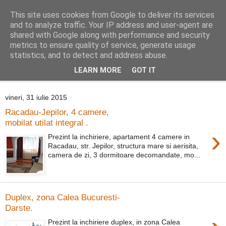
This site uses cookies from Google to deliver its services
Distinct Imobiliare
and to analyze traffic. Your IP address and user-agent are
shared with Google along with performance and security
metrics to ensure quality of service, generate usage
Adrian Cocis 0742 129 909 ; Vasile Baciu 0768 440 185
statistics, and to detect and address abuse.
LEARN MORE
GOT IT
▼
vineri, 31 iulie 2015
Racadau-Jepilor, 4 camere,
mobilat utilat integral .
›
Prezint la inchiriere, apartament 4 camere in
Racadau, str. Jepilor, structura mare si aerisita,
camera de zi, 3 dormitoare decomandate, mo...
Duplex, zona Calea Bucuresti-
Darste.
Prezint la inchiriere duplex, in zona Calea