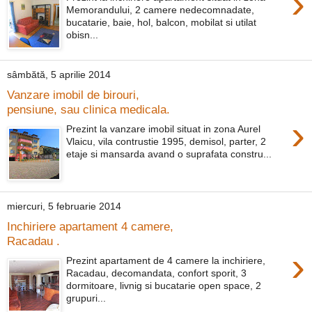
›
Memorandului, 2 camere nedecomnadate,
bucatarie, baie, hol, balcon, mobilat si utilat
obisn...
sâmbătă, 5 aprilie 2014
Vanzare imobil de birouri,
pensiune, sau clinica medicala.
›
Prezint la vanzare imobil situat in zona Aurel
Vlaicu, vila contrustie 1995, demisol, parter, 2
etaje si mansarda avand o suprafata constru...
miercuri, 5 februarie 2014
Inchiriere apartament 4 camere,
Racadau .
›
Prezint apartament de 4 camere la inchiriere,
Racadau, decomandata, confort sporit, 3
dormitoare, livnig si bucatarie open space, 2
grupuri...