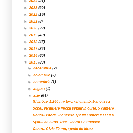
►
2024
(31)
►
2023
(60)
►
2022
(19)
►
2021
(8)
►
2020
(33)
►
2019
(49)
►
2018
(47)
►
2017
(35)
►
2016
(60)
▼
2015
(80)
►
decembrie
(2)
►
noiembrie
(5)
►
octombrie
(1)
►
august
(1)
▼
iulie
(64)
Ghimbav, 1.260 mp teren si casa batraneasca
Schei, inchiriere imobil singur in curte, 5 camere .
Centrul Istoric, inchiriere spatiu comercial sau b...
Spatiu de birou, zona Codrul Cosminului.
Centrul Civic 70 mp, spatiu de birou .