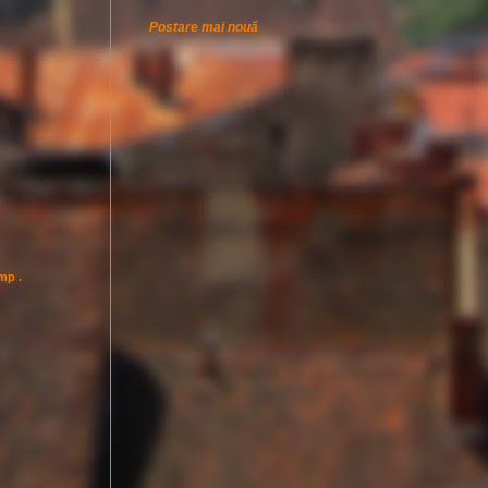
Postare mai nouă
imp .