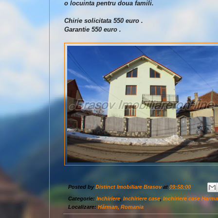
o locuinta pentru doua famili.
Chirie solicitata 550 euro .
Garantie 550 euro .
Posted by
Distinct Imobiliare Brasov
at
09:58:00
Categorie:
Inchiriere
,
Inchiriere case
,
Inchiriere case Harm
Localizare:
Hărman, Romania