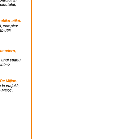
ntului, in
iectului,
ilat-utilat.
ul, complex
 utili,
tramodern,
 unui spațiu
într-o
 De Mijloc.
la etajul 3,
 Mijloc,