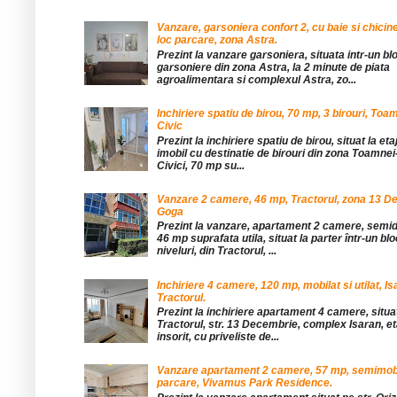
Vanzare, garsoniera confort 2, cu baie si chicine
loc parcare, zona Astra.
Prezint la vanzare garsoniera, situata intr-un bl
garsoniere din zona Astra, la 2 minute de piata
agroalimentara si complexul Astra, zo...
Inchiriere spatiu de birou, 70 mp, 3 birouri, Toa
Civic
Prezint la inchiriere spatiu de birou, situat la etaj
imobil cu destinatie de birouri din zona Toamnei
Civici, 70 mp su...
Vanzare 2 camere, 46 mp, Tractorul, zona 13 De
Goga
Prezint la vanzare, apartament 2 camere, sem
46 mp suprafata utila, situat la parter într-un blo
niveluri, din Tractorul, ...
Inchiriere 4 camere, 120 mp, mobilat si utilat, Is
Tractorul.
Prezint la inchiriere apartament 4 camere, situat
Tractorul, str. 13 Decembrie, complex Isaran, eta
insorit, cu priveliste de...
Vanzare apartament 2 camere, 57 mp, semimobil
parcare, Vivamus Park Residence.