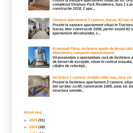
Prezint la vanzare apartament situat pe str. Orizo
complexul Vivamus Park Residence, faza 1 a pro
constructie 2018, 2 apa...
Vanzare apartament 3 camere, Isaran, 82 mp, mob
Prezint la vanzare apartament situat in Tractor
Isaran, bloc constructie 2008, parter avand 82 mp
apartament decomandat, c...
Kronstadt Plaza, inchiriere spațiu de birouri ul
ideal pentru companii reprezentative.
Vă prezentăm o oportunitate rară de închiriere a
de birouri de excepție, situat în centrul orașului, 
clădire de referință...
Inchiriere 2 camere, mobilat utilat nou, zona str.
Prezint la închiriere apartament 2 camere, situat 
într-un bloc cu lift, constructie 1985, zona str. De
structura semide...
Arhivă blog
►
2026
(31)
►
2025
(38)