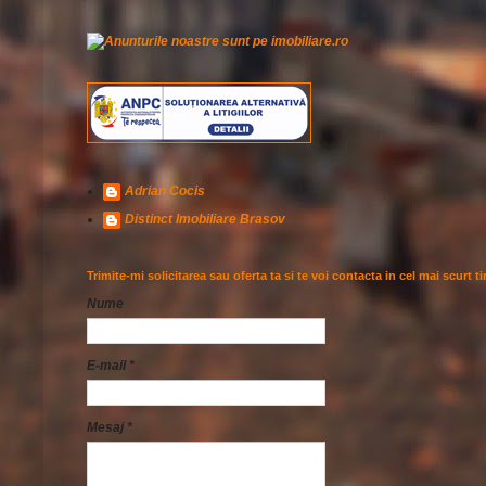
Adrian Cocis
Distinct Imobiliare Brasov
Trimite-mi solicitarea sau oferta ta si te voi contacta in cel mai scurt t
Nume
E-mail
*
Mesaj
*