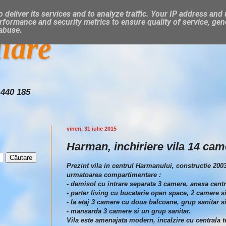
 deliver its services and to analyze traffic. Your IP address and
rformance and security metrics to ensure quality of service, ge
 abuse.
liare
 440 185
vineri, 31 iulie 2015
Harman, inchiriere vila 14 cam
Prezint vila in centrul Harmanului, constructie 200
urmatoarea compartimentare :
- demisol cu intrare separata 3 camere, anexa centra
- parter living cu bucatarie open space, 2 camere si
- la etaj 3 camere cu doua balcoane, grup sanitar s
- mansarda 3 camere si un grup sanitar.
Vila este amenajata modern, incalzire cu centrala te