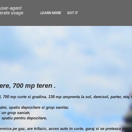
 user-agent
nerate usage
LEARN MORE
GOT IT
ere, 700 mp teren .
3, 700 mp curte si gradina, 138 mp amprenta la sol, demisol, parter, etaj
lei, spatiu depozitare si grup sanitar,
 un grup saniatr,
i spatiu pentru depozitare,
rmica pe gaz, are trifazic, acces auto in curte, garaj si se preteaza pentr