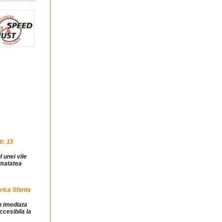
r. 15
l unei vile
jumatatea
rica Sfanta
in imediata
ccesibila la