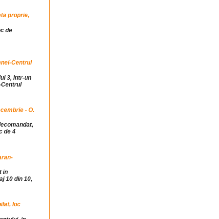
ta proprie,
oc de
mnei-Centrul
ul 3, intr-un
-Centrul
cembrie - O.
idecomandat,
c de 4
aran-
 in
j 10 din 10,
at, loc