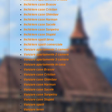
Inchiriere case Brasov
Inchiriere case Cristian
Inchiriere case Ghimbav
Inchiriere case Harman
Inchiriere case Sacele
Inchiriere case Sanpetru
Inchiriere case Stupini
Inchiriere spatii birou
Inchiriere spatii comerciale
Vanzare apartamente 1 camere
Vanzare apartamente 2 camere
Vanzare apartamente 3 camere
Vanzare apartamente in casa
Vanzare case Brasov
Vanzare case Cristian
Vanzare case Ghimbav
Vanzare case Harman
Vanzare case Sacele
Vanzare case Sanpetru
Vanzare case Stupini
Vanzare spatii
Vanzare teren