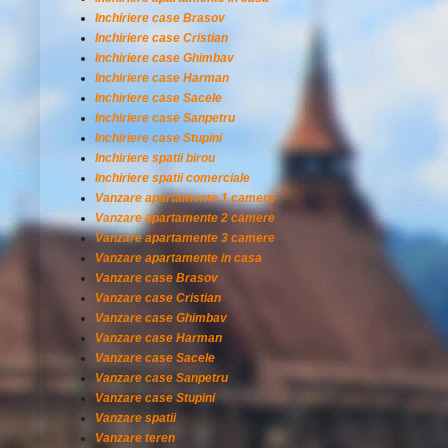
Inchiriere case Brasov
Inchiriere case Cristian
Inchiriere case Ghimbav
Inchiriere case Harman
Inchiriere case Sacele
Inchiriere case Sanpetru
Inchiriere case Stupini
Inchiriere spatii birou
Inchiriere spatii comerciale
Vanzare apartamente 1 camere
Vanzare apartamente 2 camere
Vanzare apartamente 3 camere
Vanzare apartamente in casa
Vanzare case Brasov
Vanzare case Cristian
Vanzare case Ghimbav
Vanzare case Harman
Vanzare case Sacele
Vanzare case Sanpetru
Vanzare case Stupini
Vanzare spatii
Vanzare teren