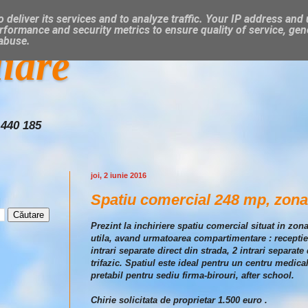
 deliver its services and to analyze traffic. Your IP address and
rformance and security metrics to ensure quality of service, ge
 abuse.
liare
 440 185
joi, 2 iunie 2016
Spatiu comercial 248 mp, zona 
Prezint la inchiriere spatiu comercial situat in zon
utila, avand urmatoarea compartimentare : receptie-s
intrari separate direct din strada, 2 intrari separat
trifazic. Spatiul este ideal pentru un centru medica
pretabil pentru sediu firma-birouri, after school.
Chirie solicitata de proprietar 1.500 euro .