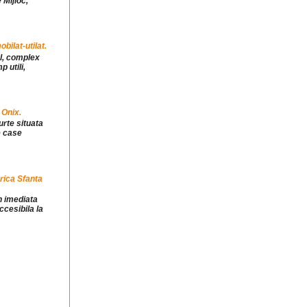
 Mijloc,
ilat-utilat.
ul, complex
 utili,
 Onix.
urte situata
e case
rica Sfanta
in imediata
ccesibila la