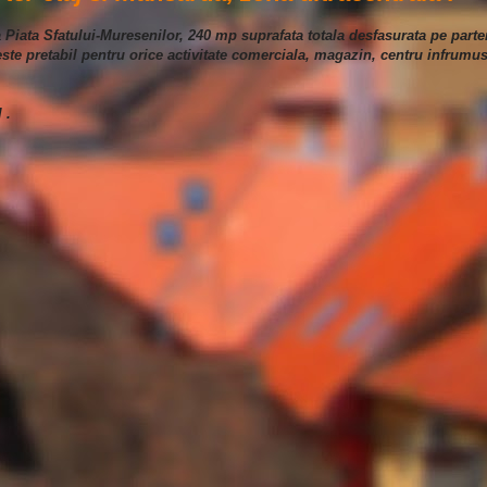
a Piata Sfatului-Muresenilor, 240 mp suprafata totala desfasurata pe parte
 este pretabil pentru orice activitate comerciala, magazin, centru infrumus
 .