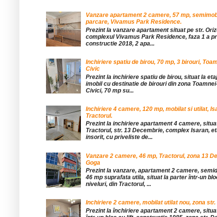
Vanzare apartament 2 camere, 57 mp, semimobil
parcare, Vivamus Park Residence.
Prezint la vanzare apartament situat pe str. Orizo
complexul Vivamus Park Residence, faza 1 a pro
constructie 2018, 2 apa...
Inchiriere spatiu de birou, 70 mp, 3 birouri, Toa
Civic
Prezint la inchiriere spatiu de birou, situat la etaj
imobil cu destinatie de birouri din zona Toamnei
Civici, 70 mp su...
Inchiriere 4 camere, 120 mp, mobilat si utilat, Is
Tractorul.
Prezint la inchiriere apartament 4 camere, situat
Tractorul, str. 13 Decembrie, complex Isaran, eta
insorit, cu priveliste de...
Vanzare 2 camere, 46 mp, Tractorul, zona 13 De
Goga
Prezint la vanzare, apartament 2 camere, sem
46 mp suprafata utila, situat la parter într-un blo
niveluri, din Tractorul, ...
Inchiriere 2 camere, mobilat utilat nou, zona str.
Prezint la închiriere apartament 2 camere, situat 