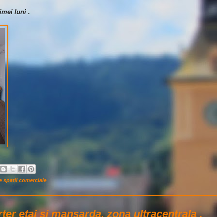
imei luni .
re spatii comerciale
rter etaj si mansarda, zona ultracentrala .