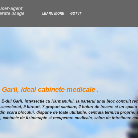
 user-agent
nerate usage
LEARN MORE
GOT IT
Garii, ideal cabinete medicale .
a B-dul Garii, intersectie cu Harmanului, la parterul unui bloc contruit re
ecretariat, 9 birouri, 7 grupuri sanitare, 2 holuri de trecere si un spatiu
e din scara blocului, dispune de toate utilitatile, centrala termica proprie
l, cabinete de fizioterapie si recuperare medicala, salon de intretinere co