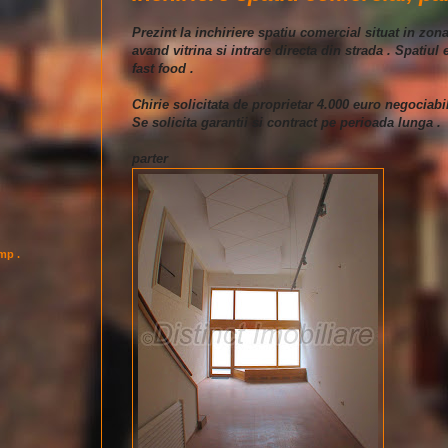
Prezint la inchiriere spatiu comercial situat in zon
avand vitrina si intrare directa din strada . Spatiul
fast food .
Chirie solicitata de proprietar 4.000 euro negociabil
Se solicita garantii si contract pe perioada lunga .
parter
imp .