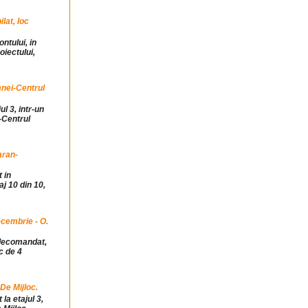
at, loc
ntului, in
iectului,
mnei-Centrul
ul 3, intr-un
-Centrul
aran-
 in
j 10 din 10,
cembrie - O.
idecomandat,
c de 4
 De Mijloc.
la etajul 3,