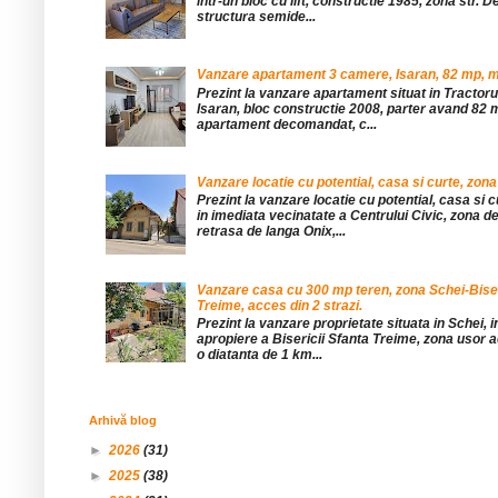
într-un bloc cu lift, constructie 1985, zona str. De
structura semide...
Vanzare apartament 3 camere, Isaran, 82 mp, mob
Prezint la vanzare apartament situat in Tractor
Isaran, bloc constructie 2008, parter avand 82 mp
apartament decomandat, c...
Vanzare locatie cu potential, casa si curte, zona
Prezint la vanzare locatie cu potential, casa si c
in imediata vecinatate a Centrului Civic, zona d
retrasa de langa Onix,...
Vanzare casa cu 300 mp teren, zona Schei-Bise
Treime, acces din 2 strazi.
Prezint la vanzare proprietate situata in Schei, 
apropiere a Bisericii Sfanta Treime, zona usor a
o diatanta de 1 km...
Arhivă blog
►
2026
(31)
►
2025
(38)