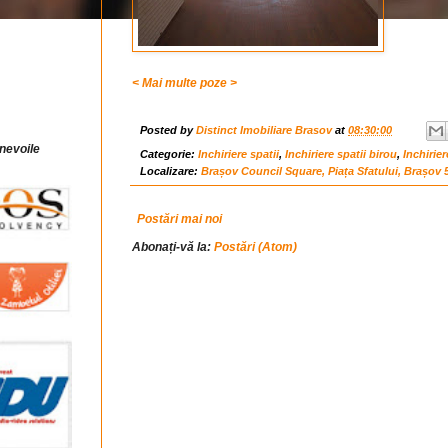
< Mai multe poze >
Posted by
Distinct Imobiliare Brasov
at
08:30:00
 nevoile
Categorie:
Inchiriere spatii
,
Inchiriere spatii birou
,
Inchirie
Localizare:
Brașov Council Square, Piața Sfatului, Brașov
Postări mai noi
Abonați-vă la:
Postări (Atom)