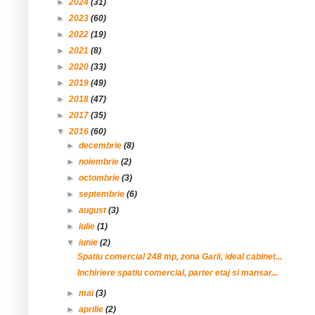
►
2024
(31)
►
2023
(60)
►
2022
(19)
►
2021
(8)
►
2020
(33)
►
2019
(49)
►
2018
(47)
►
2017
(35)
▼
2016
(60)
►
decembrie
(8)
►
noiembrie
(2)
►
octombrie
(3)
►
septembrie
(6)
►
august
(3)
►
iulie
(1)
▼
iunie
(2)
Spatiu comercial 248 mp, zona Garii, ideal cabinet...
Inchiriere spatiu comercial, parter etaj si mansar...
►
mai
(3)
►
aprilie
(2)