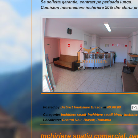
Se solicita garantie, contract pe perioada lunga.
Comision intermediere inchiriere 50% din chiria pr
Posted by
Distinct Imobiliare Brasov
at
09:06:00
Categorie:
Inchiriere spatii
,
Inchiriere spatii birou
,
Inchirie
Localizare:
Centrul Nou, Brașov, Romania
Inchiriere spatiu comercial, pa