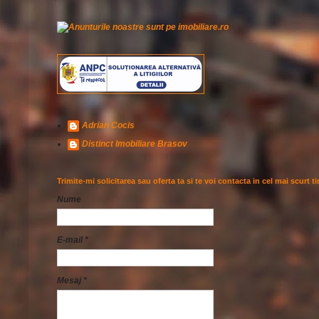
Adrian Cocis
Distinct Imobiliare Brasov
Trimite-mi solicitarea sau oferta ta si te voi contacta in cel mai scurt t
Nume
E-mail
*
Mesaj
*