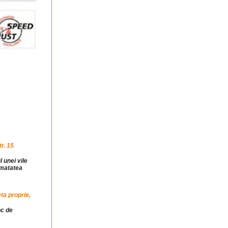
r. 15
l unei vile
jumatatea
ta proprie,
oc de