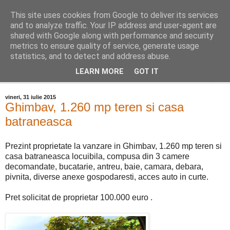
This site uses cookies from Google to deliver its services
Distinct Imobiliare
and to analyze traffic. Your IP address and user-agent are
shared with Google along with performance and security
metrics to ensure quality of service, generate usage
Adrian Cocis 0742 129 909 ; Vasile Baciu 0768 440 185
statistics, and to detect and address abuse.
LEARN MORE
GOT IT
▼
vineri, 31 iulie 2015
Ghimbav, 1.260 mp teren si casa
batraneasca
Prezint proprietate la vanzare in Ghimbav, 1.260 mp teren si
casa batraneasca locuibila, compusa din 3 camere
decomandate, bucatarie, antreu, baie, camara, debara,
pivnita, diverse anexe gospodaresti, acces auto in curte.
Pret solicitat de proprietar 100.000 euro .