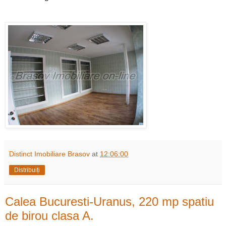
Distinct Imobiliare Brasov
at
12:06:00
Distribuiți
Calea Bucuresti-Uranus, 220 mp spatiu
de birou clasa A.