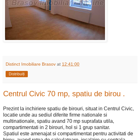
Distinct Imobiliare Brasov
at
12:41:00
Distribuiți
Centrul Civic 70 mp, spatiu de birou .
Prezint la inchiriere spatiu de birouri, situat in Centrul Civic,
locatie unde au sediul diferite firme nationale si
multinationale, spatiu avand 70 mp suprafata utila,
compartimentati in 2 birouri, hol si 1 grup sanitar.
Spatiul este amenajat si compartimentat pentru activitati de
birou, avand retea de calculatoare, incalzire cu centrala