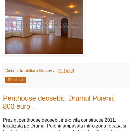
Distinct Imobiliare Brasov
at
11:15:00
Distribuiți
Penthouse deosebit, Drumul Poienii,
800 euro .
Prezint penthouse deosebit intr-o vila constructie 2011,
localizata pe Drumul Poienii ampasata intr-o zona retrasa si