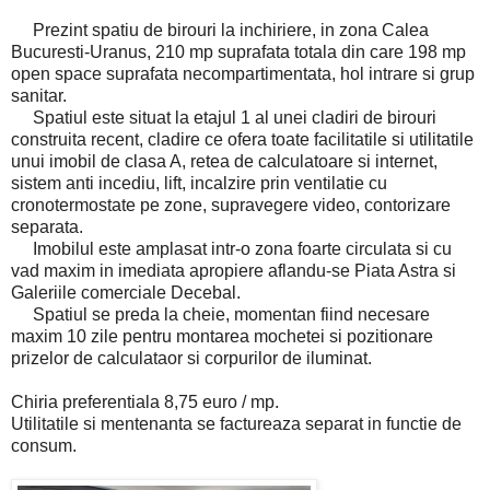
Prezint spatiu de birouri la inchiriere, in zona Calea
Bucuresti-Uranus, 210 mp suprafata totala din care 198 mp
open space suprafata necompartimentata, hol intrare si grup
sanitar.
Spatiul este situat la etajul 1 al unei cladiri de birouri
construita recent, cladire ce ofera toate facilitatile si utilitatile
unui imobil de clasa A, retea de calculatoare si internet,
sistem anti incediu, lift, incalzire prin ventilatie cu
cronotermostate pe zone, supravegere video, contorizare
separata.
Imobilul este amplasat intr-o zona foarte circulata si cu
vad maxim in imediata apropiere aflandu-se Piata Astra si
Galeriile comerciale Decebal.
Spatiul se preda la cheie, momentan fiind necesare
maxim 10 zile pentru montarea mochetei si pozitionare
prizelor de calculataor si corpurilor de iluminat.
Chiria preferentiala 8,75 euro / mp.
Utilitatile si mentenanta se factureaza separat in functie de
consum.