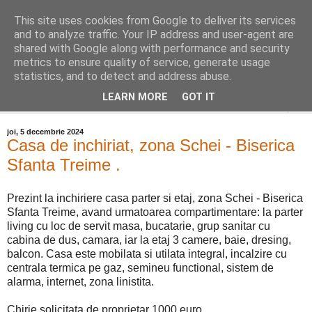
This site uses cookies from Google to deliver its services
Distinct Imobiliare
and to analyze traffic. Your IP address and user-agent are
shared with Google along with performance and security
metrics to ensure quality of service, generate usage
Adrian Cocis 0742 129 909 ; Vasile Baciu 0768 440 185
statistics, and to detect and address abuse.
LEARN MORE
GOT IT
▼
joi, 5 decembrie 2024
Casa de inchiriat, zona Schei - Biserica
Sfanta Treime .
Prezint la inchiriere casa parter si etaj, zona Schei - Biserica
Sfanta Treime, avand urmatoarea compartimentare: la parter
living cu loc de servit masa, bucatarie, grup sanitar cu
cabina de dus, camara, iar la etaj 3 camere, baie, dresing,
balcon. Casa este mobilata si utilata integral, incalzire cu
centrala termica pe gaz, semineu functional, sistem de
alarma, internet, zona linistita.
Chirie solicitata de proprietar 1000 euro.