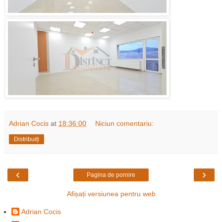
Adrian Cocis
at
18:36:00
Niciun comentariu:
Distribuiți
‹
›
Pagina de pornire
Afișați versiunea pentru web
Adrian Cocis