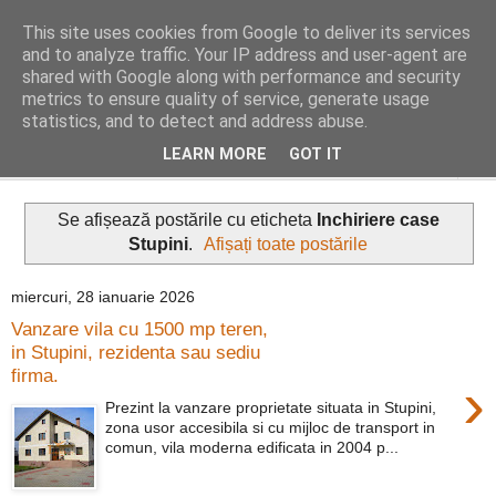
This site uses cookies from Google to deliver its services
Distinct Imobiliare
and to analyze traffic. Your IP address and user-agent are
shared with Google along with performance and security
metrics to ensure quality of service, generate usage
Adrian Cocis 0742 129 909 ; Vasile Baciu 0768 440 185
statistics, and to detect and address abuse.
LEARN MORE
GOT IT
▼
Se afișează postările cu eticheta
Inchiriere case
Stupini
.
Afișați toate postările
miercuri, 28 ianuarie 2026
Vanzare vila cu 1500 mp teren,
in Stupini, rezidenta sau sediu
firma.
›
Prezint la vanzare proprietate situata in Stupini,
zona usor accesibila si cu mijloc de transport in
comun, vila moderna edificata in 2004 p...