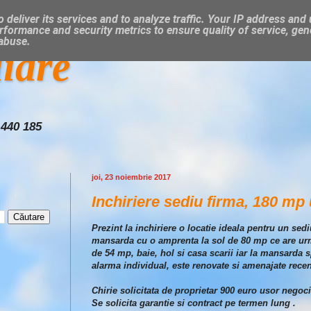
 deliver its services and to analyze traffic. Your IP address and
rformance and security metrics to ensure quality of service, ge
 abuse.
liare
 440 185
joi, 23 noiembrie 2017
Inchiriere sediu firma, 180 mp u
Prezint la inchiriere o locatie ideala pentru un sed
mansarda cu o amprenta la sol de 80 mp ce are urm
de 54 mp, baie, hol si casa scarii iar la mansarda 
alarma individual, este renovate si amenajate recen
Chirie solicitata de proprietar 900 euro usor negoci
Se solicita garantie si contract pe termen lung .