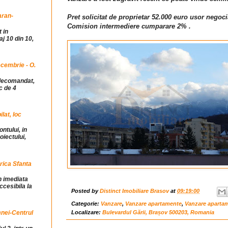
aran-
Pret solicitat de proprietar 52.000 euro usor negoci
Comision intermediere cumparare 2% .
 in
j 10 din 10,
cembrie - O.
idecomandat,
c de 4
at, loc
ntului, in
iectului,
rica Sfanta
in imediata
ccesibila la
Posted by
Distinct Imobiliare Brasov
at
09:19:00
Categorie:
Vanzare
,
Vanzare apartamente
,
Vanzare aparta
Localizare:
Bulevardul Gării, Brașov 500203, Romania
mnei-Centrul