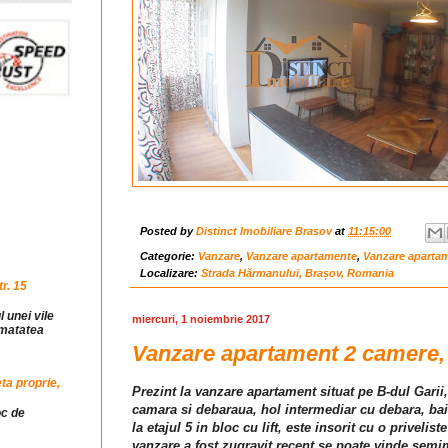
Posted by
Distinct Imobiliare Brasov
at
11:15:00
Categorie:
Vanzare
,
Vanzare apartamente
,
Vanzare aparta
Localizare:
Strada Hărmanului, Brașov, Romania
r. 15
l unei vile
miercuri, 1 noiembrie 2017
jumatatea
Vanzare apartament 2 camere, z
ta proprie,
Prezint la vanzare apartament situat pe B-dul Gari
camara si debaraua, hol intermediar cu debara, ba
oc de
la etajul 5 in bloc cu lift, este insorit cu o priveli
vanzare a fost zugravit recent se poate vinde semim