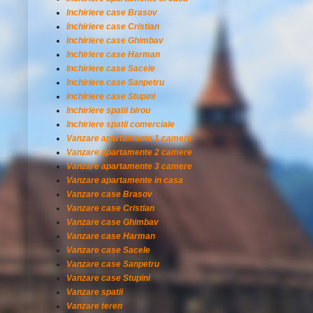
Inchiriere case Brasov
Inchiriere case Cristian
Inchiriere case Ghimbav
Inchiriere case Harman
Inchiriere case Sacele
Inchiriere case Sanpetru
Inchiriere case Stupini
Inchiriere spatii birou
Inchiriere spatii comerciale
Vanzare apartamente 1 camere
Vanzare apartamente 2 camere
Vanzare apartamente 3 camere
Vanzare apartamente in casa
Vanzare case Brasov
Vanzare case Cristian
Vanzare case Ghimbav
Vanzare case Harman
Vanzare case Sacele
Vanzare case Sanpetru
Vanzare case Stupini
Vanzare spatii
Vanzare teren