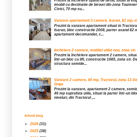
Prezint la inchiriere spatiu de birou, situat la etaj
imobil cu destinatie de birouri din zona Toamnei
Civici, 70 mp su...
Vanzare apartament 3 camere, Isaran, 82 mp, mob
Prezint la vanzare apartament situat in Tractor
Isaran, bloc constructie 2008, parter avand 82 mp
apartament decomandat, c...
Inchiriere 2 camere, mobilat utilat nou, zona str.
Prezint la închiriere apartament 2 camere, situat 
într-un bloc cu lift, constructie 1985, zona str. De
structura semide...
Vanzare 2 camere, 46 mp, Tractorul, zona 13 De
Goga
Prezint la vanzare, apartament 2 camere, sem
46 mp suprafata utila, situat la parter într-un blo
niveluri, din Tractorul ,...
Arhivă blog
►
2026
(31)
►
2025
(38)