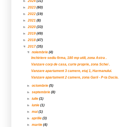
►
2024
(31)
►
2023
(60)
►
2022
(19)
►
2021
(8)
►
2020
(33)
►
2019
(49)
►
2018
(47)
▼
2017
(35)
▼
noiembrie
(4)
Inchiriere sediu firma, 180 mp utili, zona Astra .
Vanzare corp de casa, curte proprie, zona Schei .
Vanzare apartament 3 camere, etaj 1, Harmanului.
Vanzare apartament 2 camere, zona Garii - P-ta Dacia.
►
octombrie
(5)
►
septembrie
(8)
►
iulie
(1)
►
iunie
(1)
►
mai
(1)
►
aprilie
(3)
►
martie
(4)