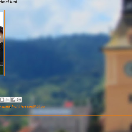
imei luni .
e spatii
,
Inchiriere spatii birou