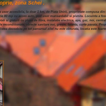
oprie, zona Schei .
na usor accesibila, la doar 1 km. de Piata Unirii, proprietate compusa din
rie 80 mp cu acces auto, pod usor mansardabil si pivnita. Locuinta a fos
ti si gletuiti cu plasa de fibra, instalatie electrica, apa, gaz, noi, centr
le reconditionate, obiecte sanitare noi, gresie, faianta, curte pavata. Pro
istea deosebita pe tot parcursul zilei nu este obturata, locatia este foarte