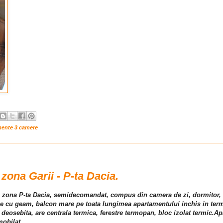
mente 3 camere
ona Garii - P-ta Dacia.
i, zona P-ta Dacia, semidecomandat, compus din camera de zi, dormitor, b
ie cu geam, balcon mare pe toata lungimea apartamentului inchis in ter
ste deosebita, are centrala termica, ferestre termopan, bloc izolat termic.A
obilat .