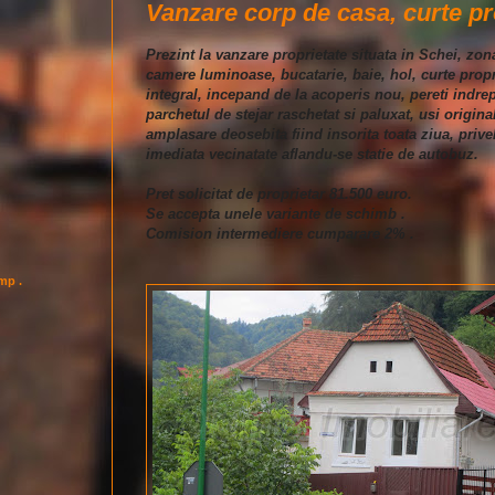
Vanzare corp de casa, curte pr
Prezint la vanzare proprietate situata in Schei, zo
camere luminoase, bucatarie, baie, hol, curte prop
integral, incepand de la acoperis nou, pereti indrepta
parchetul de stejar raschetat si paluxat, usi origina
amplasare deosebita fiind insorita toata ziua, privel
imediata vecinatate aflandu-se statie de autobuz.
Pret solicitat de proprietar 81.500 euro.
Se accepta unele variante de schimb .
Comision intermediere cumparare 2% .
imp .