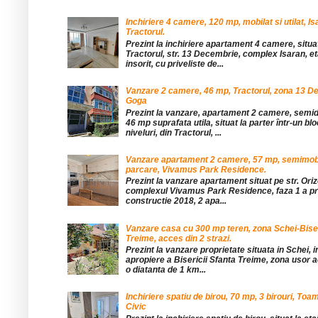
Inchiriere 4 camere, 120 mp, mobilat si utilat, Is
Tractorul.
Prezint la inchiriere apartament 4 camere, situat
Tractorul, str. 13 Decembrie, complex Isaran, eta
insorit, cu priveliste de...
Vanzare 2 camere, 46 mp, Tractorul, zona 13 De
Goga
Prezint la vanzare, apartament 2 camere, sem
46 mp suprafata utila, situat la parter într-un blo
niveluri, din Tractorul, ...
Vanzare apartament 2 camere, 57 mp, semimobil
parcare, Vivamus Park Residence.
Prezint la vanzare apartament situat pe str. Orizo
complexul Vivamus Park Residence, faza 1 a pro
constructie 2018, 2 apa...
Vanzare casa cu 300 mp teren, zona Schei-Bise
Treime, acces din 2 strazi.
Prezint la vanzare proprietate situata in Schei, 
apropiere a Bisericii Sfanta Treime, zona usor a
o diatanta de 1 km...
Inchiriere spatiu de birou, 70 mp, 3 birouri, Toa
Civic