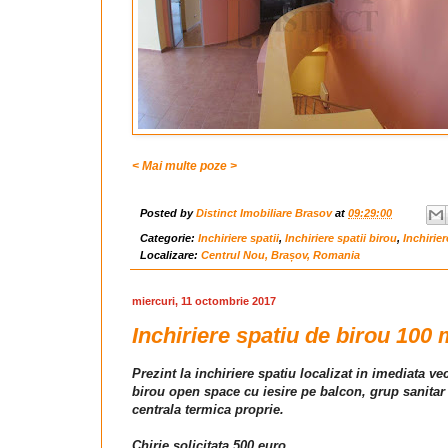
< Mai multe poze >
Posted by
Distinct Imobiliare Brasov
at
09:29:00
Categorie:
Inchiriere spatii
,
Inchiriere spatii birou
,
Inchirie
Localizare:
Centrul Nou, Brașov, Romania
miercuri, 11 octombrie 2017
Inchiriere spatiu de birou 100 
Prezint la inchiriere spatiu localizat in imediata ve
birou open space cu iesire pe balcon, grup sanitar s
centrala termica proprie.
Chirie solicitata 500 euro .