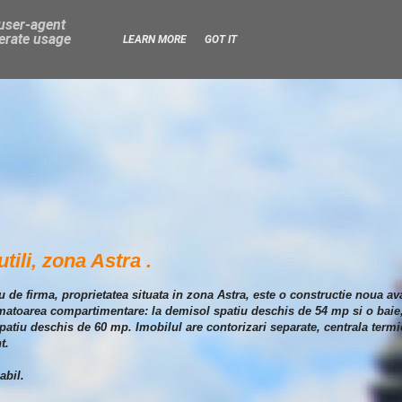
 user-agent
nerate usage
LEARN MORE
GOT IT
tili, zona Astra .
iu de firma, proprietatea situata in zona Astra, este o constructie noua a
atoarea compartimentare: la demisol spatiu deschis de 54 mp si o baie, 
spatiu deschis de 60 mp. Imobilul are contorizari separate, centrala termi
t.
abil.