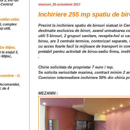
ul 3, intr-un
-Centrul
miercuri, 25 octombrie 2017
Inchiriere 255 mp spatiu de bir
ilat-utilat.
ul, complex
Prezint la inchiriere spatiu de birouri siatuat in Ce
 utili,
destinatie exclusiva de birori, avand urmatoarea com
utili 5 birouri, 2 grupuri sanitare, receptie-hol si ca
birou, are 3 centrale termice, contorizari separate
cu acces foarte facil la mijloace de transport in com
 De Mijloc.
pretabil pentru activitati de birou-sediu firma, inst
la etajul 3,
 Mijloc,
.
Chirie solicitata de proprietar 7 euro / mp.
Se solicita seriozitate maxima, contract minim 2 an
cembrie - O.
Comision intermediere inchiriere 50% din chiria pr
idecomandat,
c de 4
MEZANIN :