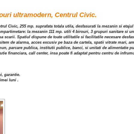
ouri ultramodern, Centrul Civic.
ntrul Civic, 255 mp. suprafata totala utila, desfasurati la mezanin si etaju
partimetare: la mezanin 111 mp. utili 4 birouri, 3 grupuri sanitare si un 
sa scarii. Spatiul dispune de toate utilitatile si facilitatile necesare desfas
, sitem de alarma, acces excusiv pe baza de cartela, spatii vitrate mari, 
un, parcare publica, institutii publice, banci, si unitati de alimentatie pu
itutie financiara, call center, insa poate fi adaptat pentru centru de infru
i, garantie.
imei luni .