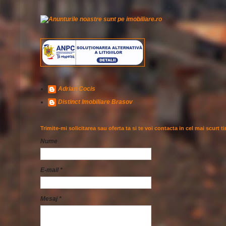
Adrian Cocis
Distinct Imobiliare Brasov
Trimite-mi solicitarea sau oferta ta si te voi contacta in cel mai scurt t
Nume
E-mail
*
Mesaj
*