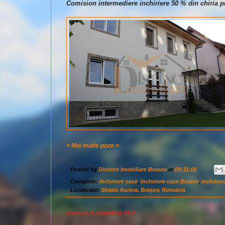
Comision intermediere inchiriere 50 % din chiria pr
< Mai multe poze >
Posted by
Distinct Imobiliare Brasov
at
09:31:00
Categorie:
Inchiriere case
,
Inchiriere case Brasov
,
Inchirier
Localizare:
Strada Aurora, Brașov, Romania
miercuri, 8 noiembrie 2017