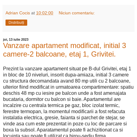
Adrian Cocis
at
10:02:00
Niciun comentariu:
Distribuiți
joi, 13 iulie 2023
Vanzare apartament modificat, initial 3
camere-2 balcoane, etaj 1, Grivitei.
Prezint la vanzare apartament situat pe B-dul Grivitei, etaj 1
in bloc de 10 niveluri, insorit dupa-amiaza, initial 3 camere
cu structura decomandata avand 80 mp utili cu 2 balcoane,
ulterior fiind modificat in urmatoarea compartimentare: spatiu
deschis 48 mp cu iesire pe balcon unde a fost amenajata
bucataria, dormitor cu balcon si baie. Apartamentul are
incalzire cu centrala termica pe gaz, bloc izolat termic,
ferestre termopan, la momentul modificarii a fost refacuta
instalatia electrica, gresie, faianta si parchet de stejar, se
vinde asa cum este prezentat in poze cu loc de parcare si
boxa la subsol. Aparatamentul poate fi achizitionat ca si
locuinta sau poate fi utilizat ca birou-sediu firma.