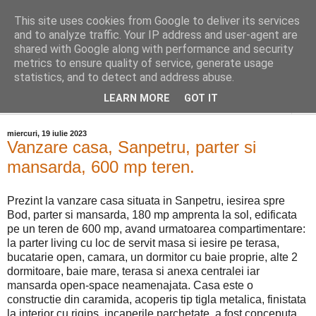
This site uses cookies from Google to deliver its services
Distinct Imobiliare
and to analyze traffic. Your IP address and user-agent are
shared with Google along with performance and security
metrics to ensure quality of service, generate usage
Adrian Cocis 0742 129 909 ; Vasile Baciu 0768 440 185
statistics, and to detect and address abuse.
LEARN MORE
GOT IT
▼
miercuri, 19 iulie 2023
Vanzare casa, Sanpetru, parter si
mansarda, 600 mp teren.
Prezint la vanzare casa situata in Sanpetru, iesirea spre
Bod, parter si mansarda, 180 mp amprenta la sol, edificata
pe un teren de 600 mp, avand urmatoarea compartimentare:
la parter living cu loc de servit masa si iesire pe terasa,
bucatarie open, camara, un dormitor cu baie proprie, alte 2
dormitoare, baie mare, terasa si anexa centralei iar
mansarda open-space neamenajata. Casa este o
constructie din caramida, acoperis tip tigla metalica, finistata
la interior cu rigips, incaperile parchetate, a fost conceputa