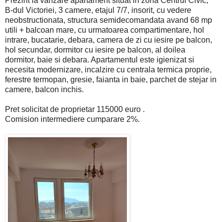
Prezint la vanzare apartament situat in zona Centrul Civic,
B-dul Victoriei, 3 camere, etajul 7/7, insorit, cu vedere
neobstructionata, structura semidecomandata avand 68 mp
utili + balcoan mare, cu urmatoarea compartimentare, hol
intrare, bucatarie, debara, camera de zi cu iesire pe balcon,
hol secundar, dormitor cu iesire pe balcon, al doilea
dormitor, baie si debara. Apartamentul este igienizat si
necesita modernizare, incalzire cu centrala termica proprie,
ferestre termopan, gresie, faianta in baie, parchet de stejar in
camere, balcon inchis.
Pret solicitat de proprietar 115000 euro .
Comision intermediere cumparare 2%.