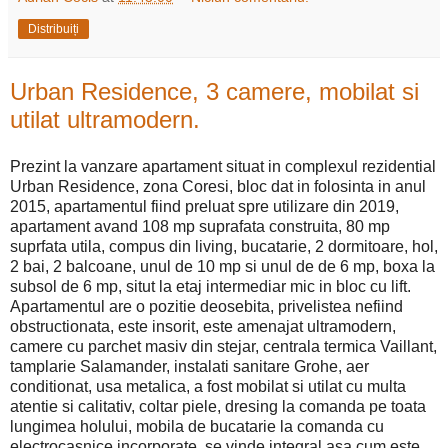
Distribuiți
Urban Residence, 3 camere, mobilat si
utilat ultramodern.
Prezint la vanzare apartament situat in complexul rezidential
Urban Residence, zona Coresi, bloc dat in folosinta in anul
2015, apartamentul fiind preluat spre utilizare din 2019,
apartament avand 108 mp suprafata construita, 80 mp
suprfata utila, compus din living, bucatarie, 2 dormitoare, hol,
2 bai, 2 balcoane, unul de 10 mp si unul de de 6 mp, boxa la
subsol de 6 mp, situt la etaj intermediar mic in bloc cu lift.
Apartamentul are o pozitie deosebita, privelistea nefiind
obstructionata, este insorit, este amenajat ultramodern,
camere cu parchet masiv din stejar, centrala termica Vaillant,
tamplarie Salamander, instalati sanitare Grohe, aer
conditionat, usa metalica, a fost mobilat si utilat cu multa
atentie si calitativ, coltar piele, dresing la comanda pe toata
lungimea holului, mobila de bucatarie la comanda cu
electrocasnice incorporate, se vinde integral asa cum este