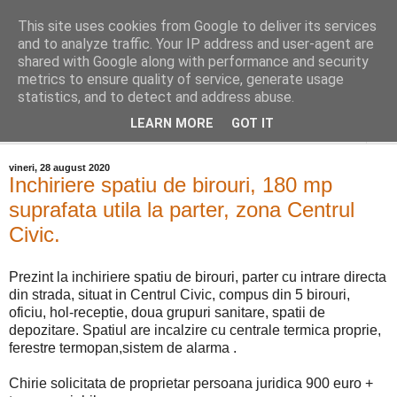
This site uses cookies from Google to deliver its services
Distinct Imobiliare
and to analyze traffic. Your IP address and user-agent are
shared with Google along with performance and security
metrics to ensure quality of service, generate usage
Adrian Cocis 0742 129 909 ; Vasile Baciu 0768 440 185
statistics, and to detect and address abuse.
LEARN MORE
GOT IT
▼
vineri, 28 august 2020
Inchiriere spatiu de birouri, 180 mp
suprafata utila la parter, zona Centrul
Civic.
Prezint la inchiriere spatiu de birouri, parter cu intrare directa
din strada, situat in Centrul Civic, compus din 5 birouri,
oficiu, hol-receptie, doua grupuri sanitare, spatii de
depozitare. Spatiul are incalzire cu centrale termica proprie,
ferestre termopan,sistem de alarma .
Chirie solicitata de proprietar persoana juridica 900 euro +