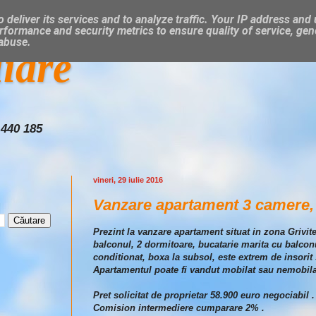
 deliver its services and to analyze traffic. Your IP address and
rformance and security metrics to ensure quality of service, ge
 abuse.
liare
 440 185
vineri, 29 iulie 2016
Vanzare apartament 3 camere,
Prezint la vanzare apartament situat in zona Griv
balconul, 2 dormitoare, bucatarie marita cu balconu
conditionat, boxa la subsol, este extrem de insorit s
Apartamentul poate fi vandut mobilat sau nemobila
Pret solicitat de proprietar 58.900 euro negociabil .
Comision intermediere cumparare 2% .