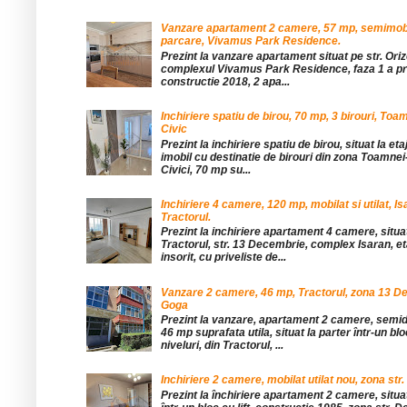
Vanzare apartament 2 camere, 57 mp, semimobil
parcare, Vivamus Park Residence.
Prezint la vanzare apartament situat pe str. Orizo
complexul Vivamus Park Residence, faza 1 a pro
constructie 2018, 2 apa...
Inchiriere spatiu de birou, 70 mp, 3 birouri, Toa
Civic
Prezint la inchiriere spatiu de birou, situat la etaj
imobil cu destinatie de birouri din zona Toamnei
Civici, 70 mp su...
Inchiriere 4 camere, 120 mp, mobilat si utilat, Is
Tractorul.
Prezint la inchiriere apartament 4 camere, situat
Tractorul, str. 13 Decembrie, complex Isaran, eta
insorit, cu priveliste de...
Vanzare 2 camere, 46 mp, Tractorul, zona 13 De
Goga
Prezint la vanzare, apartament 2 camere, sem
46 mp suprafata utila, situat la parter într-un blo
niveluri, din Tractorul, ...
Inchiriere 2 camere, mobilat utilat nou, zona str.
Prezint la închiriere apartament 2 camere, situat 