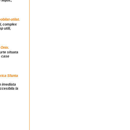
 Mijloc,
ilat-utilat.
ul, complex
 utili,
 Onix.
urte situata
e case
rica Sfanta
in imediata
ccesibila la