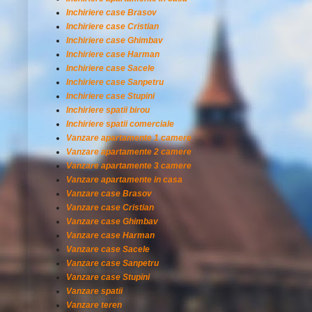
Inchiriere case Brasov
Inchiriere case Cristian
Inchiriere case Ghimbav
Inchiriere case Harman
Inchiriere case Sacele
Inchiriere case Sanpetru
Inchiriere case Stupini
Inchiriere spatii birou
Inchiriere spatii comerciale
Vanzare apartamente 1 camere
Vanzare apartamente 2 camere
Vanzare apartamente 3 camere
Vanzare apartamente in casa
Vanzare case Brasov
Vanzare case Cristian
Vanzare case Ghimbav
Vanzare case Harman
Vanzare case Sacele
Vanzare case Sanpetru
Vanzare case Stupini
Vanzare spatii
Vanzare teren