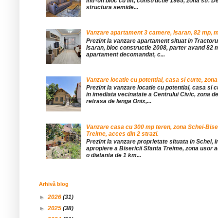
într-un bloc cu lift, constructie 1985, zona str. De
structura semide...
Vanzare apartament 3 camere, Isaran, 82 mp, mob
Prezint la vanzare apartament situat in Tractor
Isaran, bloc constructie 2008, parter avand 82 mp
apartament decomandat, c...
Vanzare locatie cu potential, casa si curte, zona
Prezint la vanzare locatie cu potential, casa si c
in imediata vecinatate a Centrului Civic, zona d
retrasa de langa Onix,...
Vanzare casa cu 300 mp teren, zona Schei-Bise
Treime, acces din 2 strazi.
Prezint la vanzare proprietate situata in Schei, 
apropiere a Bisericii Sfanta Treime, zona usor a
o diatanta de 1 km...
Arhivă blog
►
2026
(31)
►
2025
(38)