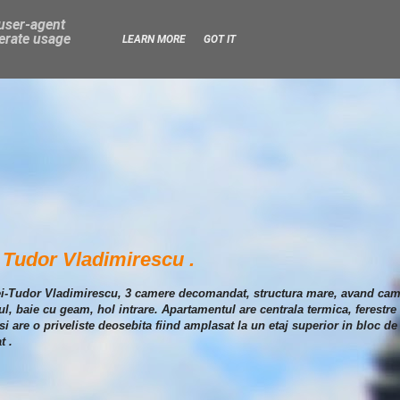
 user-agent
nerate usage
LEARN MORE
GOT IT
 Tudor Vladimirescu .
itei-Tudor Vladimirescu, 3 camere decomandat, structura mare, avand cam
l, baie cu geam, hol intrare. Apartamentul are centrala termica, ferestre
i are o priveliste deosebita fiind amplasat la un etaj superior in bloc de 
t .