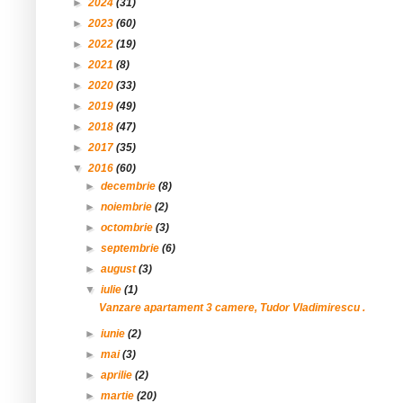
►
2024
(31)
►
2023
(60)
►
2022
(19)
►
2021
(8)
►
2020
(33)
►
2019
(49)
►
2018
(47)
►
2017
(35)
▼
2016
(60)
►
decembrie
(8)
►
noiembrie
(2)
►
octombrie
(3)
►
septembrie
(6)
►
august
(3)
▼
iulie
(1)
Vanzare apartament 3 camere, Tudor Vladimirescu .
►
iunie
(2)
►
mai
(3)
►
aprilie
(2)
►
martie
(20)