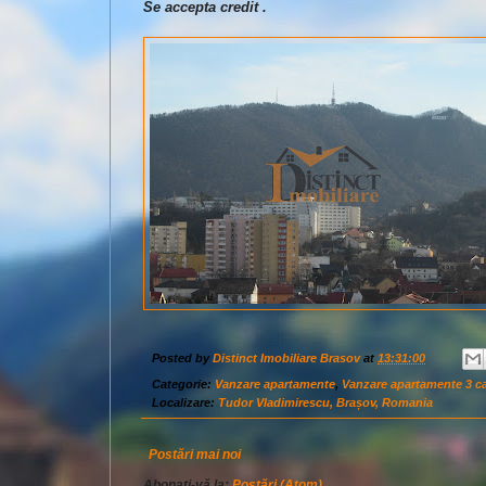
Se accepta credit .
Posted by
Distinct Imobiliare Brasov
at
13:31:00
Categorie:
Vanzare apartamente
,
Vanzare apartamente 3 c
Localizare:
Tudor Vladimirescu, Brașov, Romania
Postări mai noi
Abonați-vă la:
Postări (Atom)