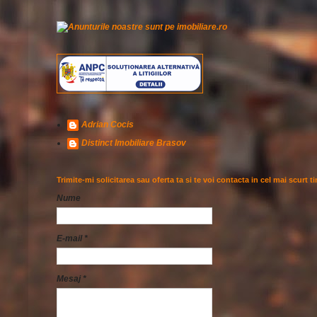
Adrian Cocis
Distinct Imobiliare Brasov
Trimite-mi solicitarea sau oferta ta si te voi contacta in cel mai scurt t
Nume
E-mail
*
Mesaj
*