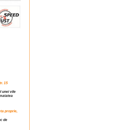
r. 15
l unei vile
jumatatea
ta proprie,
oc de