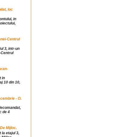
at, loc
ntului, in
iectului,
mnei-Centrul
ul 3, intr-un
-Centrul
aran-
 in
j 10 din 10,
cembrie - O.
idecomandat,
c de 4
 De Mijloc.
la etajul 3,