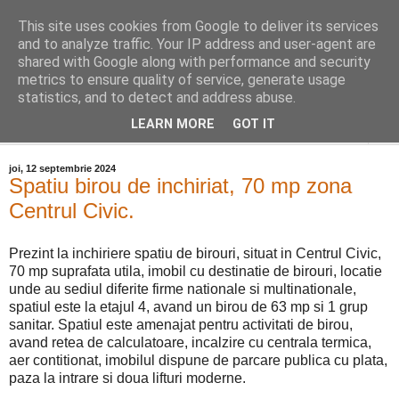
This site uses cookies from Google to deliver its services
Distinct Imobiliare
and to analyze traffic. Your IP address and user-agent are
shared with Google along with performance and security
metrics to ensure quality of service, generate usage
Adrian Cocis 0742 129 909 ; Vasile Baciu 0768 440 185
statistics, and to detect and address abuse.
LEARN MORE
GOT IT
▼
joi, 12 septembrie 2024
Spatiu birou de inchiriat, 70 mp zona
Centrul Civic.
Prezint la inchiriere spatiu de birouri, situat in Centrul Civic,
70 mp suprafata utila, imobil cu destinatie de birouri, locatie
unde au sediul diferite firme nationale si multinationale,
spatiul este la etajul 4, avand un birou de 63 mp si 1 grup
sanitar. Spatiul este amenajat pentru activitati de birou,
avand retea de calculatoare, incalzire cu centrala termica,
aer contitionat, imobilul dispune de parcare publica cu plata,
paza la intrare si doua lifturi moderne.