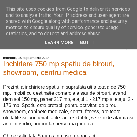
This site uses cookies from Google to deliver its services
Distinct Imobiliare
and to analyze traffic. Your IP address and user-agent are
shared with Google along with performance and security
metrics to ensure quality of service, generate usage
Adrian Cocis 0742 129 909 ; Vasile Baciu 0768 440 185
statistics, and to detect and address abuse.
LEARN MORE
GOT IT
▼
miercuri, 13 septembrie 2017
Inchiriere 750 mp spatiu de birouri,
showroom, centru medical .
Prezint la inchiriere spatiu in suprafata utila totala de 750
mp, imobil cu destinatie comerciala sau de birouri, avand
demisol 150 mp, parter 217 mp, etajul 1 - 217 mp si etajul 2 -
176 mp. Spatiu este pretabil pentru activitati de birou,
showroom, cabinete medicale, centru fitness, are toate
utilitatile si functionalitatile, acces dublu, sistem de alarma si
anti incendiu, proprietar persoana juridica .
Chirie solicitata 5 euro / mp usor negociabil .