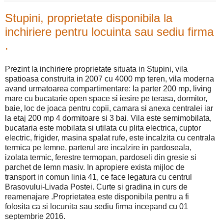
Stupini, proprietate disponibila la
inchiriere pentru locuinta sau sediu firma
.
Prezint la inchiriere proprietate situata in Stupini, vila
spatioasa construita in 2007 cu 4000 mp teren, vila moderna
avand urmatoarea compartimentare: la parter 200 mp, living
mare cu bucatarie open space si iesire pe terasa, dormitor,
baie, loc de joaca pentru copii, camara si anexa centralei iar
la etaj 200 mp 4 dormitoare si 3 bai. Vila este semimobilata,
bucataria este mobilata si utilata cu plita electrica, cuptor
electric, frigider, masina spalat rufe, este incalzita cu centrala
termica pe lemne, parterul are incalzire in pardoseala,
izolata termic, ferestre termopan, pardoseli din gresie si
parchet de lemn masiv. In apropiere exista mijloc de
transport in comun linia 41, ce face legatura cu centrul
Brasovului-Livada Postei. Curte si gradina in curs de
reamenajare .Proprietatea este disponibila pentru a fi
folosita ca si locunita sau sediu firma incepand cu 01
septembrie 2016.