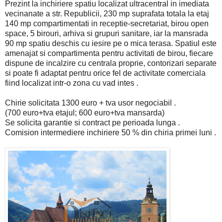
Prezint la inchiriere spatiu localizat ultracentral in imediata
vecinanate a str. Republicii, 230 mp suprafata totala la etaj
140 mp compartimentati in receptie-secretariat, birou open
space, 5 birouri, arhiva si grupuri sanitare, iar la mansrada
90 mp spatiu deschis cu iesire pe o mica terasa. Spatiul este
amenajat si compartimenta pentru activitati de birou, fiecare
dispune de incalzire cu centrala proprie, contorizari separate
si poate fi adaptat pentru orice fel de activitate comerciala
fiind localizat intr-o zona cu vad intes .
Chirie solicitata 1300 euro + tva usor negociabil .
(700 euro+tva etajul; 600 euro+tva mansarda)
Se solicita garantie si contract pe perioada lunga .
Comision intermediere inchiriere 50 % din chiria primei luni .