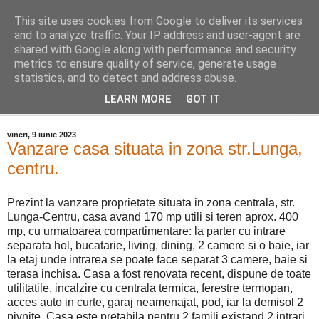
This site uses cookies from Google to deliver its services
Distinct Imobiliare
and to analyze traffic. Your IP address and user-agent are
shared with Google along with performance and security
metrics to ensure quality of service, generate usage
Adrian Cocis 0742 129 909 ; Vasile Baciu 0768 440 185
statistics, and to detect and address abuse.
LEARN MORE
GOT IT
▼
vineri, 9 iunie 2023
Vanzare casa situata in zona str.Lunga,
centru.
Prezint la vanzare proprietate situata in zona centrala, str.
Lunga-Centru, casa avand 170 mp utili si teren aprox. 400
mp, cu urmatoarea compartimentare: la parter cu intrare
separata hol, bucatarie, living, dining, 2 camere si o baie, iar
la etaj unde intrarea se poate face separat 3 camere, baie si
terasa inchisa. Casa a fost renovata recent, dispune de toate
utilitatile, incalzire cu centrala termica, ferestre termopan,
acces auto in curte, garaj neamenajat, pod, iar la demisol 2
pivnite. Casa este pretabila pentru 2 famili existand 2 intrari