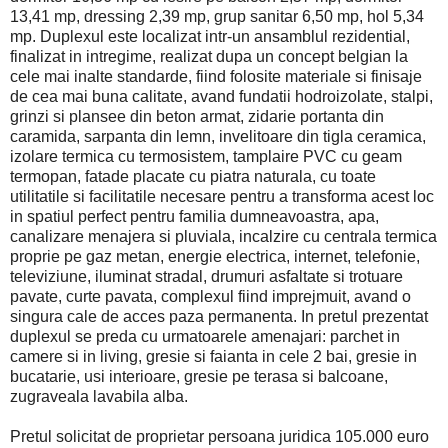
13,41 mp, dressing 2,39 mp, grup sanitar 6,50 mp, hol 5,34
mp. Duplexul este localizat intr-un ansamblul rezidential,
finalizat in intregime, realizat dupa un concept belgian la
cele mai inalte standarde, fiind folosite materiale si finisaje
de cea mai buna calitate, avand fundatii hodroizolate, stalpi,
grinzi si plansee din beton armat, zidarie portanta din
caramida, sarpanta din lemn, invelitoare din tigla ceramica,
izolare termica cu termosistem, tamplaire PVC cu geam
termopan, fatade placate cu piatra naturala, cu toate
utilitatile si facilitatile necesare pentru a transforma acest loc
in spatiul perfect pentru familia dumneavoastra, apa,
canalizare menajera si pluviala, incalzire cu centrala termica
proprie pe gaz metan, energie electrica, internet, telefonie,
televiziune, iluminat stradal, drumuri asfaltate si trotuare
pavate, curte pavata, complexul fiind imprejmuit, avand o
singura cale de acces paza permanenta. In pretul prezentat
duplexul se preda cu urmatoarele amenajari: parchet in
camere si in living, gresie si faianta in cele 2 bai, gresie in
bucatarie, usi interioare, gresie pe terasa si balcoane,
zugraveala lavabila alba.
Pretul solicitat de proprietar persoana juridica 105.000 euro