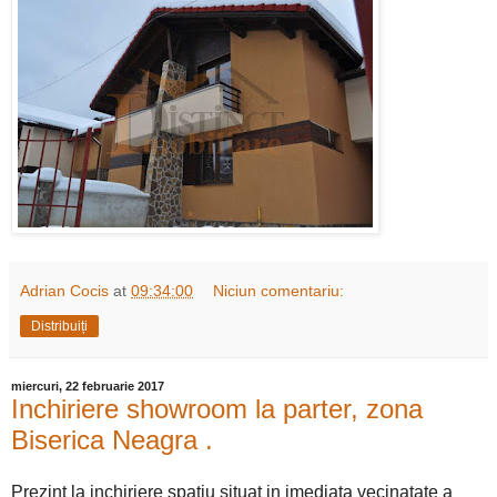
Adrian Cocis
at
09:34:00
Niciun comentariu:
Distribuiți
miercuri, 22 februarie 2017
Inchiriere showroom la parter, zona
Biserica Neagra .
Prezint la inchiriere spatiu situat in imediata vecinatate a