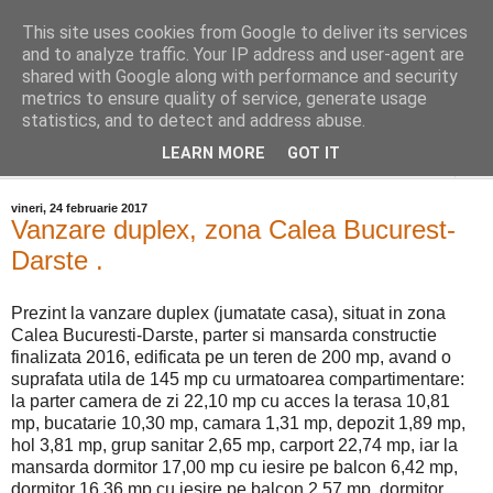
This site uses cookies from Google to deliver its services
Distinct Imobiliare
and to analyze traffic. Your IP address and user-agent are
shared with Google along with performance and security
metrics to ensure quality of service, generate usage
Adrian Cocis 0742 129 909 ; Vasile Baciu 0768 440 185
statistics, and to detect and address abuse.
LEARN MORE
GOT IT
▼
vineri, 24 februarie 2017
Vanzare duplex, zona Calea Bucurest-
Darste .
Prezint la vanzare duplex (jumatate casa), situat in zona
Calea Bucuresti-Darste, parter si mansarda constructie
finalizata 2016, edificata pe un teren de 200 mp, avand o
suprafata utila de 145 mp cu urmatoarea compartimentare:
la parter camera de zi 22,10 mp cu acces la terasa 10,81
mp, bucatarie 10,30 mp, camara 1,31 mp, depozit 1,89 mp,
hol 3,81 mp, grup sanitar 2,65 mp, carport 22,74 mp, iar la
mansarda dormitor 17,00 mp cu iesire pe balcon 6,42 mp,
dormitor 16,36 mp cu iesire pe balcon 2,57 mp, dormitor