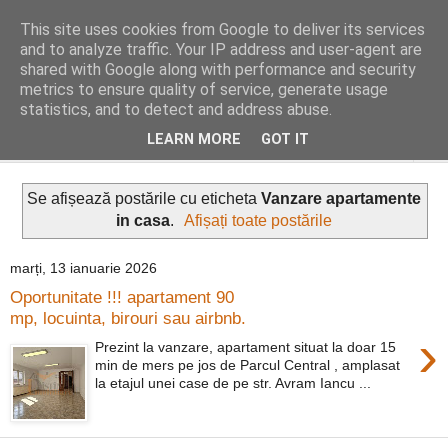
This site uses cookies from Google to deliver its services
Distinct Imobiliare
and to analyze traffic. Your IP address and user-agent are
shared with Google along with performance and security
metrics to ensure quality of service, generate usage
Adrian Cocis 0742 129 909 ; Vasile Baciu 0768 440 185
statistics, and to detect and address abuse.
LEARN MORE
GOT IT
▼
Se afișează postările cu eticheta
Vanzare apartamente
in casa
.
Afișați toate postările
marți, 13 ianuarie 2026
Oportunitate !!! apartament 90
mp, locuinta, birouri sau airbnb.
›
Prezint la vanzare, apartament situat la doar 15
min de mers pe jos de Parcul Central , amplasat
la etajul unei case de pe str. Avram Iancu ...