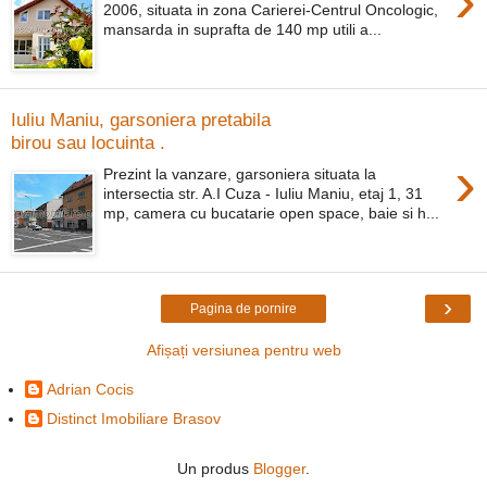
›
2006, situata in zona Carierei-Centrul Oncologic,
mansarda in suprafta de 140 mp utili a...
Iuliu Maniu, garsoniera pretabila
birou sau locuinta .
›
Prezint la vanzare, garsoniera situata la
intersectia str. A.I Cuza - Iuliu Maniu, etaj 1, 31
mp, camera cu bucatarie open space, baie si h...
›
Pagina de pornire
Afișați versiunea pentru web
Adrian Cocis
Distinct Imobiliare Brasov
Un produs
Blogger
.