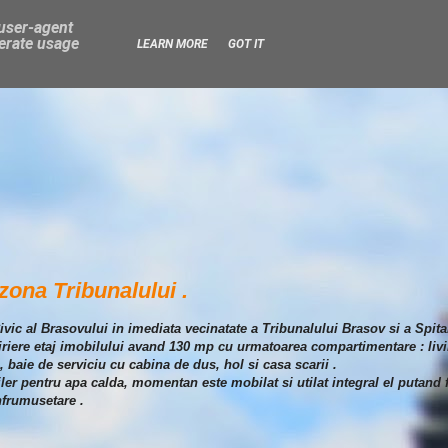
 user-agent
nerate usage
LEARN MORE
GOT IT
zona Tribunalului .
Civic al Brasovului in imediata vecinatate a Tribunalului Brasov si a Spital
hiriere etaj imobilului avand 130 mp cu urmatoarea compartimentare : liv
 baie de serviciu cu cabina de dus, hol si casa scarii .
oiler pentru apa calda, momentan este mobilat si utilat integral el putand f
nfrumusetare .