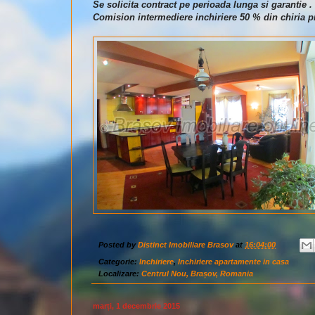
Se solicita contract pe perioada lunga si garantie .
Comision intermediere inchiriere 50 % din chiria pr
Posted by
Distinct Imobiliare Brasov
at
16:04:00
Categorie:
Inchiriere
,
Inchiriere apartamente in casa
Localizare:
Centrul Nou, Brașov, Romania
marți, 1 decembrie 2015