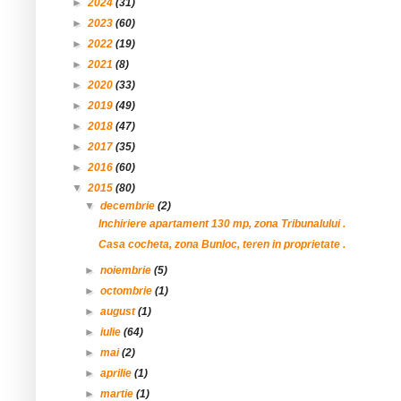
►
2024
(31)
►
2023
(60)
►
2022
(19)
►
2021
(8)
►
2020
(33)
►
2019
(49)
►
2018
(47)
►
2017
(35)
►
2016
(60)
▼
2015
(80)
▼
decembrie
(2)
Inchiriere apartament 130 mp, zona Tribunalului .
Casa cocheta, zona Bunloc, teren in proprietate .
►
noiembrie
(5)
►
octombrie
(1)
►
august
(1)
►
iulie
(64)
►
mai
(2)
►
aprilie
(1)
►
martie
(1)