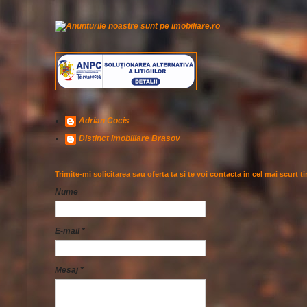
Adrian Cocis
Distinct Imobiliare Brasov
Trimite-mi solicitarea sau oferta ta si te voi contacta in cel mai scurt t
Nume
E-mail
*
Mesaj
*