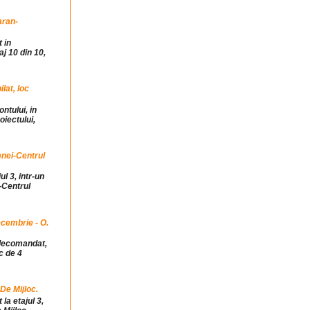
aran-
 in
j 10 din 10,
at, loc
ntului, in
iectului,
mnei-Centrul
ul 3, intr-un
-Centrul
cembrie - O.
idecomandat,
c de 4
 De Mijloc.
la etajul 3,