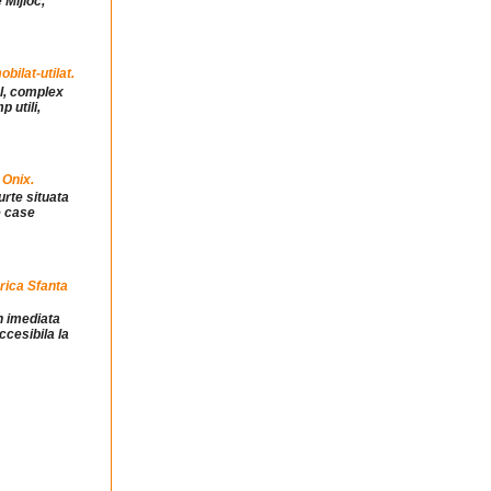
 Mijloc,
ilat-utilat.
ul, complex
 utili,
 Onix.
urte situata
e case
rica Sfanta
in imediata
ccesibila la