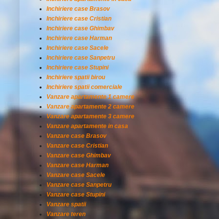
Inchiriere case Brasov
Inchiriere case Cristian
Inchiriere case Ghimbav
Inchiriere case Harman
Inchiriere case Sacele
Inchiriere case Sanpetru
Inchiriere case Stupini
Inchiriere spatii birou
Inchiriere spatii comerciale
Vanzare apartamente 1 camere
Vanzare apartamente 2 camere
Vanzare apartamente 3 camere
Vanzare apartamente in casa
Vanzare case Brasov
Vanzare case Cristian
Vanzare case Ghimbav
Vanzare case Harman
Vanzare case Sacele
Vanzare case Sanpetru
Vanzare case Stupini
Vanzare spatii
Vanzare teren