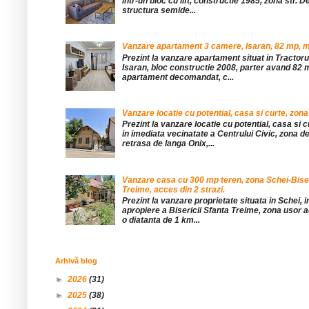
într-un bloc cu lift, constructie 1985, zona str. De
structura semide...
Vanzare apartament 3 camere, Isaran, 82 mp, mob
Prezint la vanzare apartament situat in Tractor
Isaran, bloc constructie 2008, parter avand 82 mp
apartament decomandat, c...
Vanzare locatie cu potential, casa si curte, zona
Prezint la vanzare locatie cu potential, casa si c
in imediata vecinatate a Centrului Civic, zona d
retrasa de langa Onix,...
Vanzare casa cu 300 mp teren, zona Schei-Bise
Treime, acces din 2 strazi.
Prezint la vanzare proprietate situata in Schei, 
apropiere a Bisericii Sfanta Treime, zona usor a
o diatanta de 1 km...
Arhivă blog
►
2026
(31)
►
2025
(38)