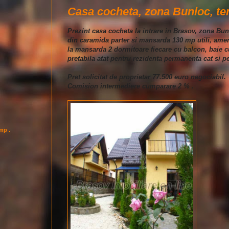
Casa cocheta, zona Bunloc, ter
Prezint casa cocheta la intrare in Brasov, zona Bu
din caramida parter si mansarda 130 mp utili, amena
la mansarda 2 dormitoare fiecare cu balcon, baie cu
pretabila atat pentru rezidenta permanenta cat si p
Pret solicitat de proprietar 77.500 euro negociabil.
Comision intermediere cumparare 2 % .
imp .