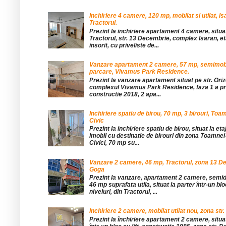
Inchiriere 4 camere, 120 mp, mobilat si utilat, Is
Tractorul.
Prezint la inchiriere apartament 4 camere, situat
Tractorul, str. 13 Decembrie, complex Isaran, eta
insorit, cu priveliste de...
Vanzare apartament 2 camere, 57 mp, semimobil
parcare, Vivamus Park Residence.
Prezint la vanzare apartament situat pe str. Orizo
complexul Vivamus Park Residence, faza 1 a pro
constructie 2018, 2 apa...
Inchiriere spatiu de birou, 70 mp, 3 birouri, Toa
Civic
Prezint la inchiriere spatiu de birou, situat la etaj
imobil cu destinatie de birouri din zona Toamnei
Civici, 70 mp su...
Vanzare 2 camere, 46 mp, Tractorul, zona 13 De
Goga
Prezint la vanzare, apartament 2 camere, sem
46 mp suprafata utila, situat la parter într-un blo
niveluri, din Tractorul, ...
Inchiriere 2 camere, mobilat utilat nou, zona str.
Prezint la închiriere apartament 2 camere, situat 