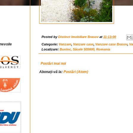
Posted by
Distinct Imobiliare Brasov
at
11:13:00
 nevoile
Categorie:
Vanzare
,
Vanzare case
,
Vanzare case Brasov
,
Va
Localizare:
Bunloc, Săcele 505600, Romania
Postări mai noi
Abonați-vă la:
Postări (Atom)