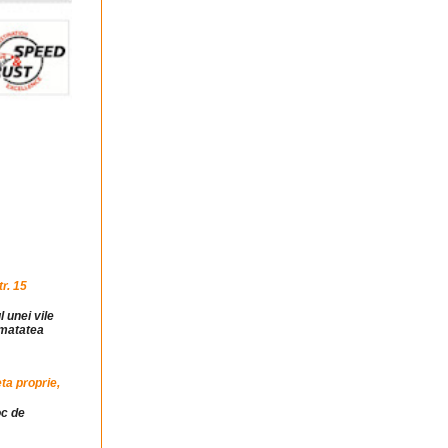
r. 15
l unei vile
jumatatea
ta proprie,
oc de