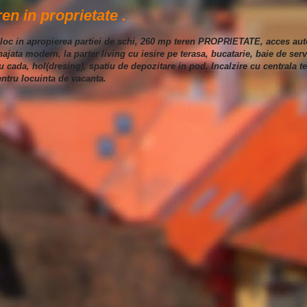
en in proprietate .
nloc in apropierea partiei de schi, 260 mp teren PROPRIETATE, acces auto
jata modern, la parter living cu iesire pe terasa, bucatarie, baie de ser
 cada, hol(dresing), spatiu de depozitare in pod. Incalzire cu centrala 
entru locuinta de vacanta.