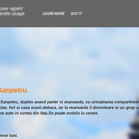
 user-agent
nerate usage
LEARN MORE
GOT IT
 Sanpetru.
e in Sanpetru, duplex avand parter si mansarda, cu urmatoarea compartiment
nitar, hol si casa scarii,debara, iar la mansarda 3 dormitoare si un grup s
re auto in curtea din fata.Se poate mobila la cerere.
imei luni.