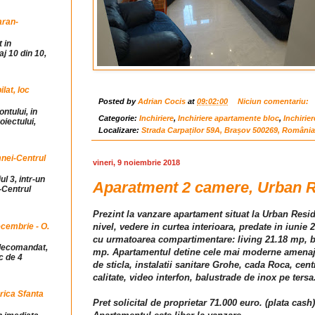
aran-
 in
j 10 din 10,
at, loc
Posted by
Adrian Cocis
at
09:02:00
Niciun comentariu:
ntului, in
Categorie:
Inchiriere
,
Inchiriere apartamente bloc
,
Inchirie
iectului,
Localizare:
Strada Carpaților 59A, Brașov 500269, România
mnei-Centrul
vineri, 9 noiembrie 2018
ul 3, intr-un
Aparatment 2 camere, Urban R
-Centrul
Prezint la vanzare apartament situat la Urban Resid
cembrie - O.
nivel, vedere in curtea interioara, predate in iunie
cu urmatoarea compartimentare: living 21.18 mp, bu
idecomandat,
mp. Apartamentul detine cele mai moderne amenajari
c de 4
de sticla, instalatii sanitare Grohe, cada Roca, centr
calitate, video interfon, balustrade de inox pe tersa
rica Sfanta
Pret solicital de proprietar 71.000 euro. (plata cash)