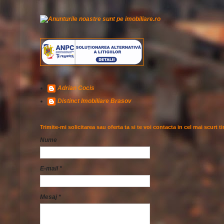
Adrian Cocis
Distinct Imobiliare Brasov
Trimite-mi solicitarea sau oferta ta si te voi contacta in cel mai scurt t
Nume
E-mail
*
Mesaj
*