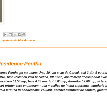
re apartamente bloc 4 camere
esidence Pentha.
ence Pentha pe str. Ioana Ursu 10, vis a vis de Coresi, etaj 3 din 9 cu d
 2018, bloc izolat cu vata bazaltica, lift Kone, apartament decomandat ava
catarie 11.58 mp, baie 4.89 mp, hol 5.05 mp, dormitor 12.86 mp, si teras
 printer care enumeram : usa metalica de inalta siguranta, tamplarie pv
ala termica in condensatie Vaillant, parchet stratificat de calitate, glafuri
.