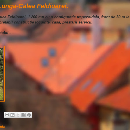
Lunga-Calea Feldioarei.
alea Feldioarei, 1.200 mp cu o configuratie trapezoidala, front de 30 m la
pretabil constructie locuinte, casa, prestarii servicii.
iabil .
nia