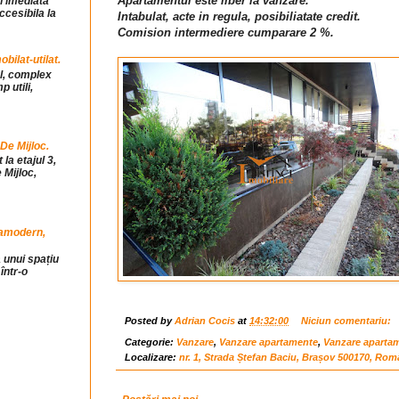
Apartamentul este liber la vanzare.
in imediata
ccesibila la
Intabulat, acte in regula, posibiliatate credit.
Comision intermediere cumparare 2 %.
ilat-utilat.
ul, complex
 utili,
 De Mijloc.
la etajul 3,
 Mijloc,
tramodern,
 unui spațiu
într-o
Posted by
Adrian Cocis
at
14:32:00
Niciun comentariu:
Categorie:
Vanzare
,
Vanzare apartamente
,
Vanzare aparta
Localizare:
nr. 1, Strada Ștefan Baciu, Brașov 500170, Rom