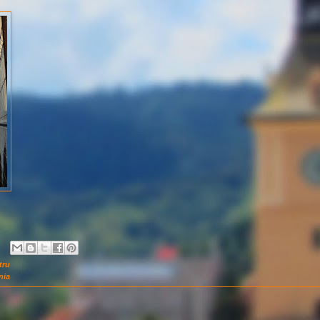
tru
nia