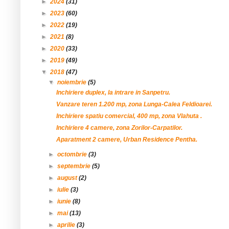
►
2024
(31)
►
2023
(60)
►
2022
(19)
►
2021
(8)
►
2020
(33)
►
2019
(49)
▼
2018
(47)
▼
noiembrie
(5)
Inchiriere duplex, la intrare in Sanpetru.
Vanzare teren 1.200 mp, zona Lunga-Calea Feldioarei.
Inchiriere spatiu comercial, 400 mp, zona Vlahuta .
Inchiriere 4 camere, zona Zorilor-Carpatilor.
Aparatment 2 camere, Urban Residence Pentha.
►
octombrie
(3)
►
septembrie
(5)
►
august
(2)
►
iulie
(3)
►
iunie
(8)
►
mai
(13)
►
aprilie
(3)