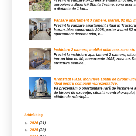
Prezint la vanzare proprietate situata in Schei, 
apropiere a Bisericii Sfanta Treime, zona usor a
o diatanta de 1 km...
Vanzare apartament 3 camere, Isaran, 82 mp, mob
Prezint la vanzare apartament situat in Tractor
Isaran, bloc constructie 2008, parter avand 82 mp
apartament decomandat, c...
Inchiriere 2 camere, mobilat utilat nou, zona str.
Prezint la închiriere apartament 2 camere, situat 
într-un bloc cu lift, constructie 1985, zona str. De
structura semide...
Kronstadt Plaza, inchiriere spațiu de birouri ul
ideal pentru companii reprezentative.
Vă prezentăm o oportunitate rară de închiriere a
de birouri de excepție, situat în centrul orașului, 
clădire de referință...
Arhivă blog
►
2026
(31)
►
2025
(38)