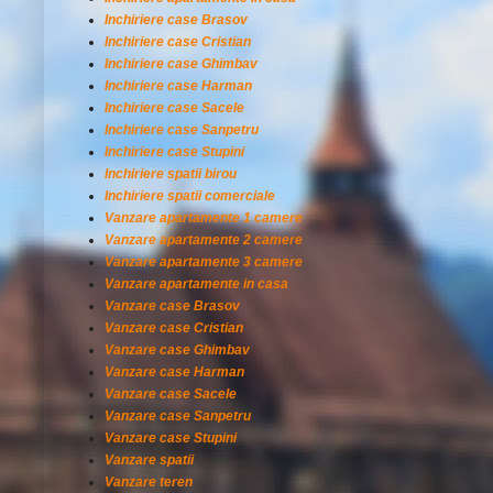
Inchiriere case Brasov
Inchiriere case Cristian
Inchiriere case Ghimbav
Inchiriere case Harman
Inchiriere case Sacele
Inchiriere case Sanpetru
Inchiriere case Stupini
Inchiriere spatii birou
Inchiriere spatii comerciale
Vanzare apartamente 1 camere
Vanzare apartamente 2 camere
Vanzare apartamente 3 camere
Vanzare apartamente in casa
Vanzare case Brasov
Vanzare case Cristian
Vanzare case Ghimbav
Vanzare case Harman
Vanzare case Sacele
Vanzare case Sanpetru
Vanzare case Stupini
Vanzare spatii
Vanzare teren