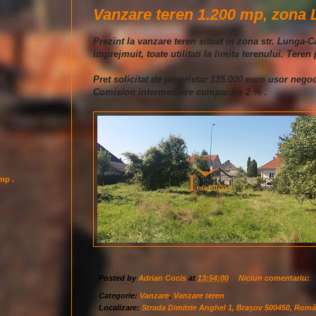
Vanzare teren 1.200 mp, zona 
Prezint la vanzare teren situat in zona str. Lunga-C
imprejmuit, toate utilitati la limita terenului. Teren 
Pret solicitat de proprietar 135.000 euro usor negoc
Comision intermediere cumparare 2 % .
imp .
Posted by
Adrian Cocis
at
13:54:00
Niciun comentariu:
Categorie:
Vanzare
,
Vanzare teren
Localizare:
Strada Dimitrie Anghel 1, Brașov 500450, Româ