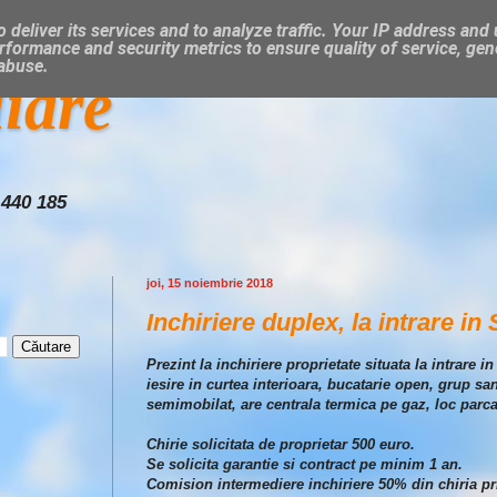
 deliver its services and to analyze traffic. Your IP address and
rformance and security metrics to ensure quality of service, ge
 abuse.
liare
 440 185
joi, 15 noiembrie 2018
Inchiriere duplex, la intrare in
Prezint la inchiriere proprietate situata la intrar
iesire in curtea interioara, bucatarie open, grup sa
semimobilat, are centrala termica pe gaz, loc parca
Chirie solicitata de proprietar 500 euro.
Se solicita garantie si contract pe minim 1 an.
Comision intermediere inchiriere 50% din chiria pr