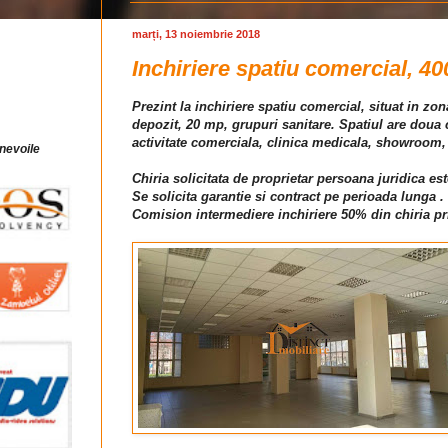
marți, 13 noiembrie 2018
Inchiriere spatiu comercial, 40
Prezint la inchiriere spatiu comercial, situat in z
depozit, 20 mp, grupuri sanitare. Spatiul are doua ca
activitate comerciala, clinica medicala, showroom
 nevoile
Chiria solicitata de proprietar persoana juridica es
Se solicita garantie si contract pe perioada lunga .
Comision intermediere inchiriere 50% din chiria pr