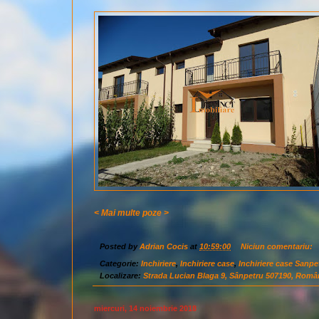
< Mai multe poze >
Posted by
Adrian Cocis
at
10:59:00
Niciun comentariu:
Categorie:
Inchiriere
,
Inchiriere case
,
Inchiriere case Sanpe
Localizare:
Strada Lucian Blaga 9, Sânpetru 507190, Româ
miercuri, 14 noiembrie 2018