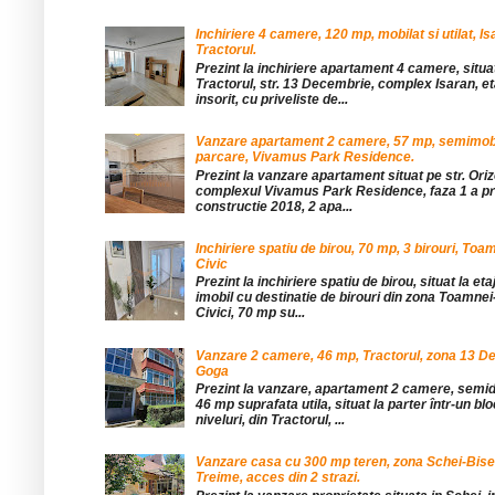
Inchiriere 4 camere, 120 mp, mobilat si utilat, Is
Tractorul.
Prezint la inchiriere apartament 4 camere, situat
Tractorul, str. 13 Decembrie, complex Isaran, eta
insorit, cu priveliste de...
Vanzare apartament 2 camere, 57 mp, semimobil
parcare, Vivamus Park Residence.
Prezint la vanzare apartament situat pe str. Orizo
complexul Vivamus Park Residence, faza 1 a pro
constructie 2018, 2 apa...
Inchiriere spatiu de birou, 70 mp, 3 birouri, Toa
Civic
Prezint la inchiriere spatiu de birou, situat la etaj
imobil cu destinatie de birouri din zona Toamnei
Civici, 70 mp su...
Vanzare 2 camere, 46 mp, Tractorul, zona 13 De
Goga
Prezint la vanzare, apartament 2 camere, sem
46 mp suprafata utila, situat la parter într-un blo
niveluri, din Tractorul, ...
Vanzare casa cu 300 mp teren, zona Schei-Bise
Treime, acces din 2 strazi.