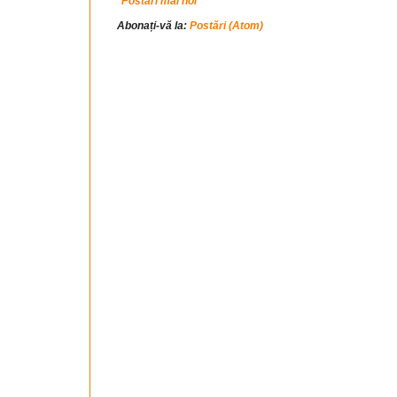
Postări mai noi
Abonați-vă la:
Postări (Atom)