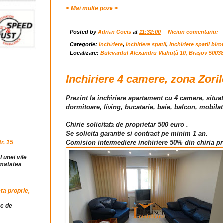
< Mai multe poze >
Posted by
Adrian Cocis
at
11:32:00
Niciun comentariu:
Categorie:
Inchiriere
,
Inchiriere spatii
,
Inchiriere spatii biro
Localizare:
Bulevardul Alexandru Vlahuță 10, Brașov 5003
Inchiriere 4 camere, zona Zoril
Prezint la inchiriere apartament cu 4 camere, situat
dormitoare, living, bucatarie, baie, balcon, mobilat
Chirie solicitata de proprietar 500 euro .
Se solicita garantie si contract pe minim 1 an.
r. 15
Comision intermediere inchiriere 50% din chiria pr
l unei vile
jumatatea
ta proprie,
oc de