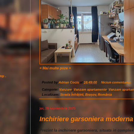
< Mai multe poze >
imp .
Posted by
Adrian Cocis
at
16:49:00
Niciun comentariu:
Categorie:
Vanzare
,
Vanzare apartamente
,
Vanzare aparta
Localizare:
Strada Înfrățirii, Brașov, România
joi, 25 septembrie 2025
Inchiriere garsoniera modern
Prezint la inchiriere garsoniera, situata in comple