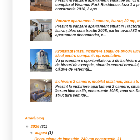
Prezint la vanzare apartament situat pe str. Orizo
complexul Vivamus Park Residence, faza 1 a pro
constructie 2018, 2 apa...
Vanzare apartament 3 camere, Isaran, 82 mp, mob
Prezint la vanzare apartament situat in Tractor
Isaran, bloc constructie 2008, parter avand 82 mp
apartament decomandat, c...
Kronstadt Plaza, inchiriere spațiu de birouri ul
ideal pentru companii reprezentative.
Vă prezentăm o oportunitate rară de închiriere a
de birouri de excepție, situat în centrul orașului, 
clădire de referință...
Inchiriere 2 camere, mobilat utilat nou, zona str.
Prezint la închiriere apartament 2 camere, situat 
într-un bloc cu lift, constructie 1985, zona str. De
structura semide...
Arhivă blog
▼
2026
(31)
▼
august
(1)
Oportunitate de investitie, 240 mp constructie, 31...