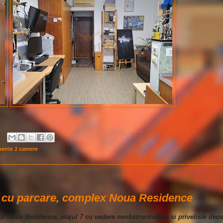
mente 1 camere
a cu parcare, complex Noua Residence
xul Noua Residence, etajul 7 cu vedere neobstructionata si priveliste deos