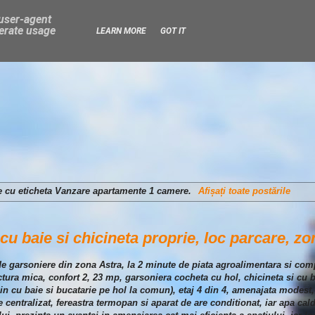
 user-agent
nerate usage
LEARN MORE
GOT IT
e cu eticheta
Vanzare apartamente 1 camere
.
Afișați toate postările
cu baie si chicineta proprie, loc parcare, zo
 de garsoniere din zona Astra, la 2 minute de piata agroalimentara si co
tura mica, confort 2, 23 mp, garsoniera cocheta cu hol, chicineta si cu b
 cu baie si bucatarie pe hol la comun), etaj 4 din 4, amenajata modest, 
e centralizat, fereastra termopan si aparat de are conditionat, iar apa cal