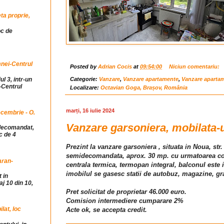
ta proprie,
oc de
mnei-Centrul
Posted by
Adrian Cocis
at
09:54:00
Niciun comentariu:
ul 3, intr-un
Categorie:
Vanzare
,
Vanzare apartamente
,
Vanzare aparta
-Centrul
Localizare:
Octavian Goga, Brașov, România
marți, 16 iulie 2024
cembrie - O.
Vanzare garsoniera, mobilata-u
idecomandat,
c de 4
Prezint la vanzare garsoniera , situata in Noua, str. 
semidecomandata, aprox. 30 mp. cu urmatoarea comp
aran-
centrala termica, termopan integral, balconul este 
imobilul se gasesc statii de autobuz, magazine, gra
 in
j 10 din 10,
Pret solicitat de proprietar 46.000 euro.
Comision intermediere cumparare 2%
at, loc
Acte ok, se accepta credit.