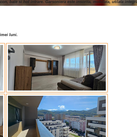
n, baie si hol intrare. Garsoniera este insorita, mobilata, utilata integr
imei luni.