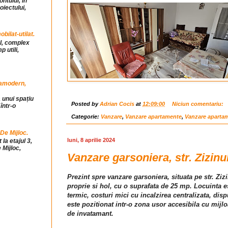
ntului, in
iectului,
ilat-utilat.
ul, complex
 utili,
tramodern,
 unui spațiu
Posted by
Adrian Cocis
at
12:09:00
Niciun comentariu:
într-o
Categorie:
Vanzare
,
Vanzare apartamente
,
Vanzare aparta
 De Mijloc.
luni, 8 aprilie 2024
la etajul 3,
 Mijloc,
Vanzare garsoniera, str. Zizinu
Prezint spre vanzare garsoniera, situata pe str. Zi
proprie si hol, cu o suprafata de 25 mp. Locuinta e
termic, costuri mici cu incalzirea centralizata, dis
este pozitionat intr-o zona usor accesibila cu mijlo
de invatamant.