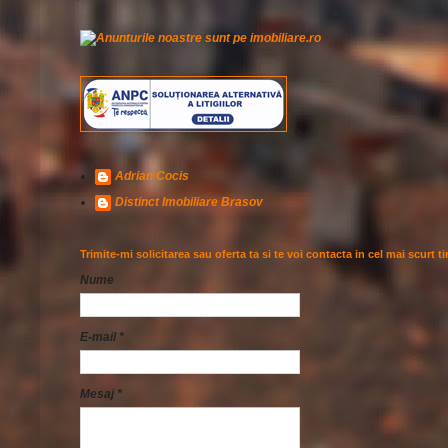
Adrian Cocis
Distinct Imobiliare Brasov
Trimite-mi solicitarea sau oferta ta si te voi contacta in cel mai scurt t
Nume
E-mail
*
Mesaj
*