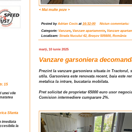
< Mai multe poze >
Posted by
Adrian Cocis
at
16:32:00
Niciun comentariu:
Categorie:
Vanzare
,
Vanzare apartamente
,
Vanzare aparta
Localizare:
Strada Nucului 42, Brașov 505600, România
marți, 10 iunie 2025
Vanzare garsoniera decomandat
Prezint la vanzare garsoniera situata in Tractorul,
utila. Garsoniera este renovata recent, baia este r
metalica la intrare, bucataria mobilata.
r. 15
Pret solicitat de proprietar 65000 euro usor negocia
l unei vile
Comision intermediere cumparare 2%.
jumatatea
rica Sfanta
in imediata
ccesibila la