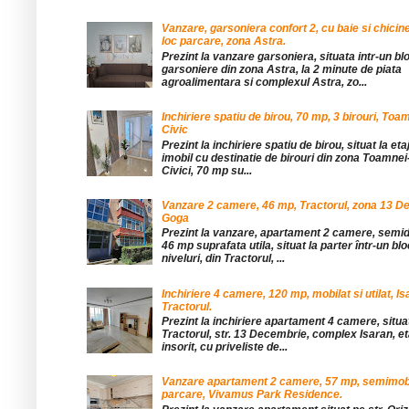
Vanzare, garsoniera confort 2, cu baie si chicine
loc parcare, zona Astra.
Prezint la vanzare garsoniera, situata intr-un bl
garsoniere din zona Astra, la 2 minute de piata
agroalimentara si complexul Astra, zo...
Inchiriere spatiu de birou, 70 mp, 3 birouri, Toa
Civic
Prezint la inchiriere spatiu de birou, situat la etaj
imobil cu destinatie de birouri din zona Toamnei
Civici, 70 mp su...
Vanzare 2 camere, 46 mp, Tractorul, zona 13 De
Goga
Prezint la vanzare, apartament 2 camere, sem
46 mp suprafata utila, situat la parter într-un blo
niveluri, din Tractorul, ...
Inchiriere 4 camere, 120 mp, mobilat si utilat, Is
Tractorul.
Prezint la inchiriere apartament 4 camere, situat
Tractorul, str. 13 Decembrie, complex Isaran, eta
insorit, cu priveliste de...
Vanzare apartament 2 camere, 57 mp, semimobil
parcare, Vivamus Park Residence.