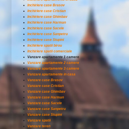
Inchiriere case Brasov
Inchiriere case Cristian
Inchiriere case Ghimbav
Inchiriere case Harman
Inchiriere case Sacele
Inchiriere case Sanpetru
Inchiriere case Stupini
Inchiriere spatii birou
Inchiriere spatii comerciale
Vanzare apartamente 1 camere
Vanzare apartamente 2 camere
Vanzare apartamente 3 camere
Vanzare apartamente in casa
Vanzare case Brasov
Vanzare case Cristian
Vanzare case Ghimbav
Vanzare case Harman
Vanzare case Sacele
Vanzare case Sanpetru
Vanzare case Stupini
Vanzare spatii
Vanzare teren