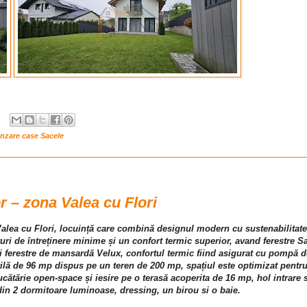
nzare case Sacele
 – zona Valea cu Flori
alea cu Flori, locuință care combină designul modern cu sustenabilitatea
uri de întreținere minime și un confort termic superior, avand ferestre S
si ferestre de mansardă Velux, confortul termic fiind asigurat cu pompă d
tilă de 96 mp dispus pe un teren de 200 mp, spațiul este optimizat pentru
tărie open-space și iesire pe o terasă acoperita de 16 mp, hol intrare si
in 2 dormitoare luminoase, dressing, un birou si o baie.