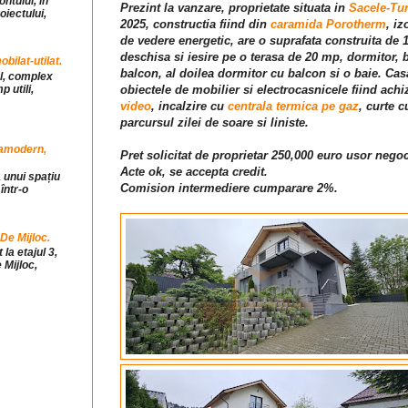
ntului, in
Prezint la vanzare, proprietate situata in
Sacele-Tu
iectului,
2025, constructia fiind din
caramida Porotherm
, i
de vedere energetic, are o suprafata construita de 
deschisa si iesire pe o terasa de 20 mp, dormitor, 
ilat-utilat.
balcon, al doilea dormitor cu balcon si o baie. Cas
ul, complex
 utili,
obiectele de mobilier si electrocasnicele fiind achi
video
, incalzire cu
centrala termica pe gaz
, curte 
parcursul zilei de soare si liniste.
tramodern,
Pret solicitat de proprietar 250,000 euro usor negoc
Acte ok, se accepta credit.
 unui spațiu
Comision intermediere cumparare 2%.
într-o
 De Mijloc.
la etajul 3,
 Mijloc,