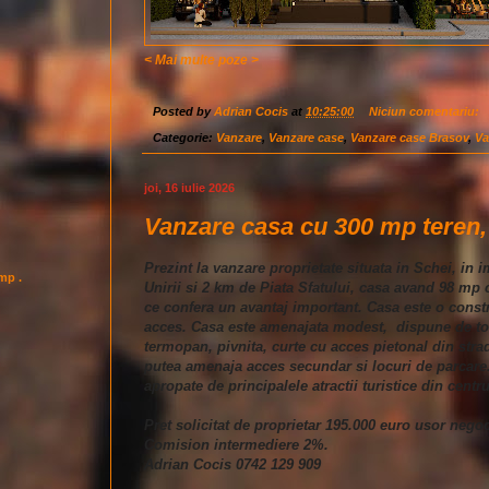
< Mai multe poze >
Posted by
Adrian Cocis
at
10:25:00
Niciun comentariu:
Categorie:
Vanzare
,
Vanzare case
,
Vanzare case Brasov
,
Va
joi, 16 iulie 2026
Vanzare casa cu 300 mp teren, 
Prezint la vanzare proprietate situata in Schei, in 
imp .
Unirii si 2 km de Piata Sfatului, casa avand 98 mp co
ce confera un avantaj important. Casa este o const
acces. Casa este amenajata modest, dispune de toate 
termopan, pivnita, curte cu acces pietonal din strad
putea amenaja acces secundar si locuri de parcare. 
apropate de principalele atractii turistice din centr
Pret solicitat de proprietar 195.000 euro usor negoc
Comision intermediere 2%.
Adrian Cocis 0742 129 909