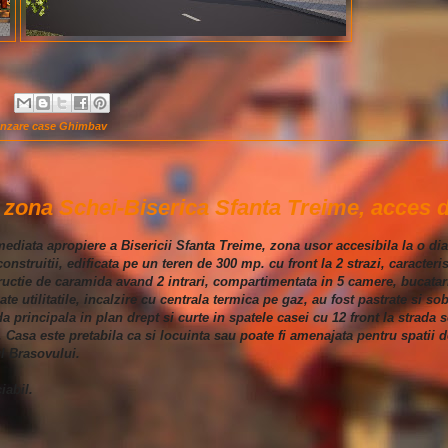
nzare case Ghimbav
zona Schei-Biserica Sfanta Treime, acces di
imediata apropiere a Bisericii Sfanta Treime, zona usor accesibila la o di
nstruitii, edificata pe un teren de 300 mp. cu front la 2 strazi, caracterist
ructie de caramida avand 2 intrari, compartimentata in 5 camere, bucatari
utilitatile, incalzire cu centrala termica pe gaz, au fost pastrate si sob
a principala in plan drept si curte in spatele casei cu 12 front la strada
Casa este pretabila ca si locuinta sau poate fi amenajata pentru spatii de
ul Brasovului.
iabil.