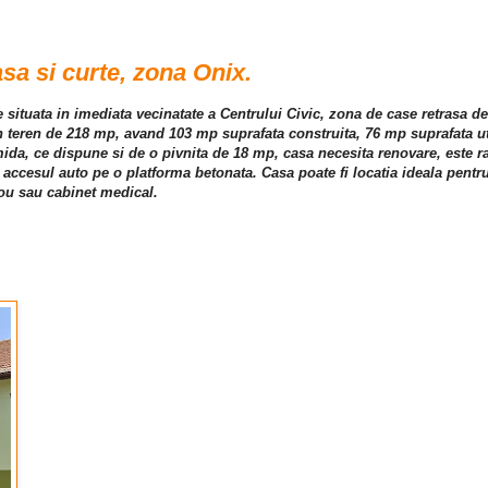
asa si curte, zona Onix.
te situata in imediata vecinatate a Centrului Civic, zona de case retrasa 
un teren de 218 mp, avand 103 mp suprafata construita, 76 mp suprafata u
mida, ce dispune si de o pivnita de 18 mp, casa necesita renovare, este ra
e accesul auto pe o platforma betonata. Casa poate fi locatia ideala pentru a
irou sau cabinet medical.