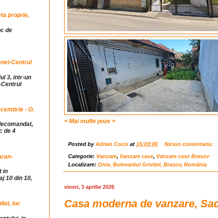
ta proprie,
oc de
mnei-Centrul
ul 3, intr-un
-Centrul
cembrie - O.
< Mai multe poze >
idecomandat,
c de 4
Posted by
Adrian Cocis
at
15:03:00
Niciun comentariu:
Categorie:
Vanzare
,
Vanzare case
,
Vanzare case Brasov
aran-
Localizare:
Onix, Bulevardul Griviței, Brașov, România
 in
j 10 din 10,
vineri, 3 aprilie 2026
Casa moderna de vanzare, Sacel
at, loc