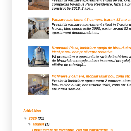
Prezint la vanzare apartament situat pe str. Orizo
complexul Vivamus Park Residence, faza 1 a pro
constructie 2018, 2 apa...
Vanzare apartament 3 camere, Isaran, 82 mp, mob
Prezint la vanzare apartament situat in Tractor
Isaran, bloc constructie 2008, parter avand 82 mp
apartament decomandat, c...
Kronstadt Plaza, inchiriere spațiu de birouri ul
ideal pentru companii reprezentative.
Vă prezentăm o oportunitate rară de închiriere a
de birouri de excepție, situat în centrul orașului, 
clădire de referință...
Inchiriere 2 camere, mobilat utilat nou, zona str.
Prezint la închiriere apartament 2 camere, situat 
într-un bloc cu lift, constructie 1985, zona str. De
structura semide...
Arhivă blog
▼
2026
(31)
▼
august
(1)
Oportunitate de investitie, 240 mp constructie, 31...