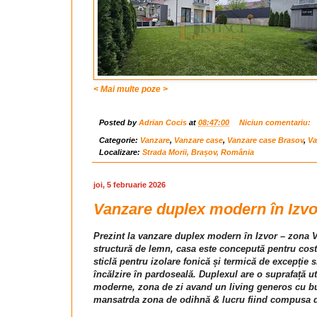
< Mai multe poze >
Posted by
Adrian Cocis
at
08:47:00
Niciun comentariu:
Categorie:
Vanzare
,
Vanzare case
,
Vanzare case Brasov
,
Va
Localizare:
Strada Morii, Brașov, România
joi, 5 februarie 2026
Vanzare duplex modern în Izvor
Prezint la vanzare duplex modern în Izvor – zona V
structură de lemn, casa este concepută pentru cost
sticlă pentru izolare fonică și termică de excepție 
încălzire în pardoseală. Duplexul are o suprafață u
moderne, zona de zi avand un living generos cu bucă
mansatrda zona de odihnă & lucru fiind compusa d