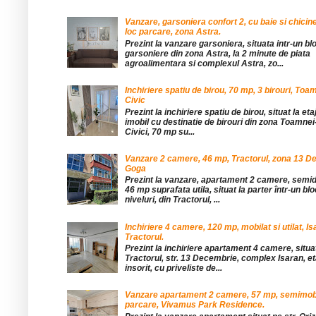
Vanzare, garsoniera confort 2, cu baie si chicine
loc parcare, zona Astra.
Prezint la vanzare garsoniera, situata intr-un bl
garsoniere din zona Astra, la 2 minute de piata
agroalimentara si complexul Astra, zo...
Inchiriere spatiu de birou, 70 mp, 3 birouri, Toa
Civic
Prezint la inchiriere spatiu de birou, situat la etaj
imobil cu destinatie de birouri din zona Toamnei
Civici, 70 mp su...
Vanzare 2 camere, 46 mp, Tractorul, zona 13 De
Goga
Prezint la vanzare, apartament 2 camere, sem
46 mp suprafata utila, situat la parter într-un blo
niveluri, din Tractorul, ...
Inchiriere 4 camere, 120 mp, mobilat si utilat, Is
Tractorul.
Prezint la inchiriere apartament 4 camere, situat
Tractorul, str. 13 Decembrie, complex Isaran, eta
insorit, cu priveliste de...
Vanzare apartament 2 camere, 57 mp, semimobil
parcare, Vivamus Park Residence.