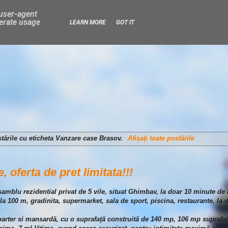
 user-agent
nerate usage
LEARN MORE
GOT IT
tările cu eticheta
Vanzare case Brasov
.
Afișați toate postările
 oferta de pret limitata!!!
samblu rezidential privat de 5 vile, situat Ghimbav, la doar 10 minute de
uz la 100 m, gradinita, supermarket, sala de sport, piscina, restaurante, la
rter si mansardă, cu o suprafață construită de 140 mp, 106 mp suprafață