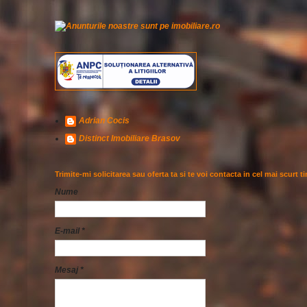
Adrian Cocis
Distinct Imobiliare Brasov
Trimite-mi solicitarea sau oferta ta si te voi contacta in cel mai scurt t
Nume
E-mail
*
Mesaj
*