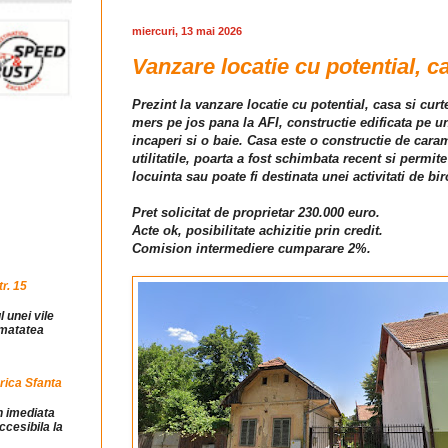
miercuri, 13 mai 2026
Vanzare locatie cu potential, c
Prezint la vanzare locatie cu potential, casa si cur
mers pe jos pana la AFI, constructie edificata pe 
incaperi si o baie. Casa este o constructie de cara
utilitatile, poarta a fost schimbata recent si permit
locuinta sau poate fi destinata unei activitati de b
Pret solicitat de proprietar 230.000 euro.
Acte ok, posibilitate achizitie prin credit.
Comision intermediere cumparare 2%.
r. 15
l unei vile
jumatatea
rica Sfanta
in imediata
ccesibila la