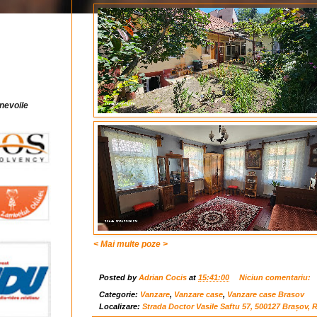
 nevoile
< Mai multe poze >
Posted by
Adrian Cocis
at
15:41:00
Niciun comentariu:
Categorie:
Vanzare
,
Vanzare case
,
Vanzare case Brasov
Localizare:
Strada Doctor Vasile Saftu 57, 500127 Brașov,