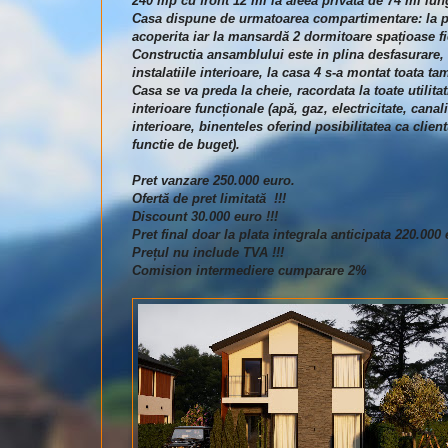
240 mp cu front 12 ml la aleea privată de 74 ml lun
Casa dispune de urmatoarea compartimentare: la par
acoperita iar la mansardă 2 dormitoare spațioase f
Constructia ansamblului este in plina desfasurare, su
instalatiile interioare, la casa 4 s-a montat toata 
Casa se va preda la cheie, racordata la toate utilitati
interioare funcționale (apă, gaz, electricitate, can
interioare, binenteles oferind posibilitatea ca clien
functie de buget).
Pret vanzare 250.000 euro.
Ofertă de pret limitată !!!
Discount 30.000 euro !!!
Pret final doar la plata integrala anticipata 220.000 
Prețul nu include TVA !!!
Comision intermediere cumparare 2%