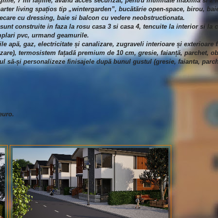
gime, 7 ml lățime, avand acces securizat, pentru intimitate maximă si 2 l
ter living spațios tip „wintergarden”, bucătărie open-space, birou, baie
iecare cu dressing, baie si balcon cu vedere neobstructionata.
nt construite in faza la rosu casa 3 si casa 4, tencuite la interior si la 
tamplari pvc, urmand geamurile.
le apă, gaz, electricitate și canalizare, zugraveli interioare și exterioare fi
alizare), termosistem fațadă premium de 10 cm, gresie, faianță, parchet, ob
tul să-și personalizeze finisajele după bunul gustul (gresie, faianta, parch
euro.