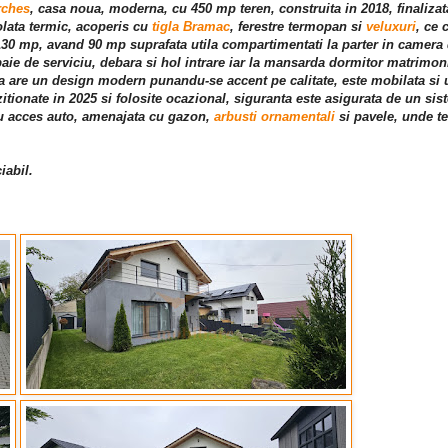
rches
, casa noua, moderna, cu 450 mp teren, construita in 2018, finaliza
zolata termic, acoperis cu
tigla Bramac
, ferestre termopan si
veluxuri
, ce 
130 mp, avand 90 mp suprafata utila compartimentati la parter in camera 
baie de serviciu, debara si hol intrare iar la mansarda dormitor matrimoni
a are un design modern punandu-se accent pe calitate, este mobilata si ut
zitionate in 2025 si folosite ocazional, siguranta este asigurata de un si
cu acces auto, amenajata cu gazon,
arbusti ornamentali
si pavele, unde te
iabil.