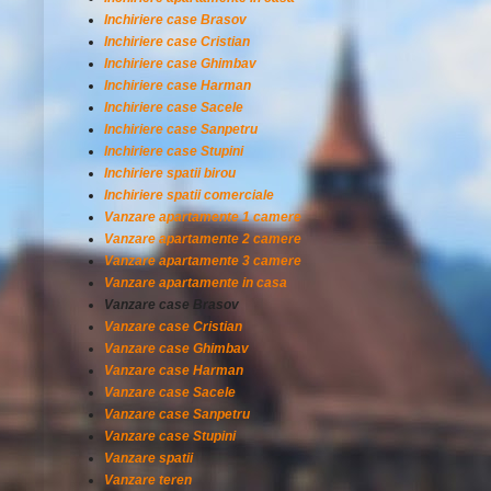
Inchiriere case Brasov
Inchiriere case Cristian
Inchiriere case Ghimbav
Inchiriere case Harman
Inchiriere case Sacele
Inchiriere case Sanpetru
Inchiriere case Stupini
Inchiriere spatii birou
Inchiriere spatii comerciale
Vanzare apartamente 1 camere
Vanzare apartamente 2 camere
Vanzare apartamente 3 camere
Vanzare apartamente in casa
Vanzare case Brasov
Vanzare case Cristian
Vanzare case Ghimbav
Vanzare case Harman
Vanzare case Sacele
Vanzare case Sanpetru
Vanzare case Stupini
Vanzare spatii
Vanzare teren