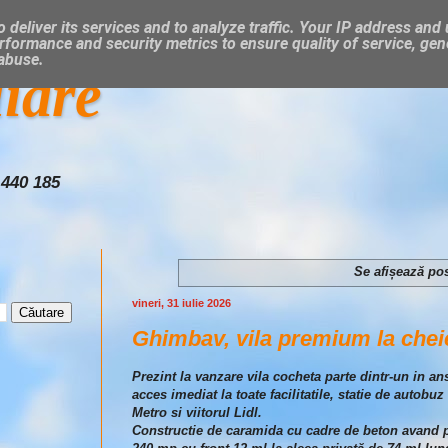
 deliver its services and to analyze traffic. Your IP address and
rformance and security metrics to ensure quality of service, ge
 abuse.
liare
 440 185
Se afișează pos
vineri, 31 iulie 2026
Ghimbav, vila premium la cheie,
Prezint la vanzare vila cocheta parte dintr-un in an
acces imediat la toate facilitatile, statie de autob
Metro si viitorul Lidl.
Constructie de caramida cu cadre de beton avand pa