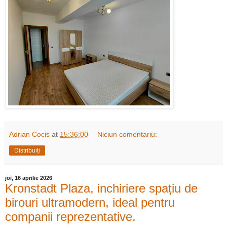
Adrian Cocis
at
15:36:00
Niciun comentariu:
Distribuiți
joi, 16 aprilie 2026
Kronstadt Plaza, inchiriere spațiu de
birouri ultramodern, ideal pentru
companii reprezentative.