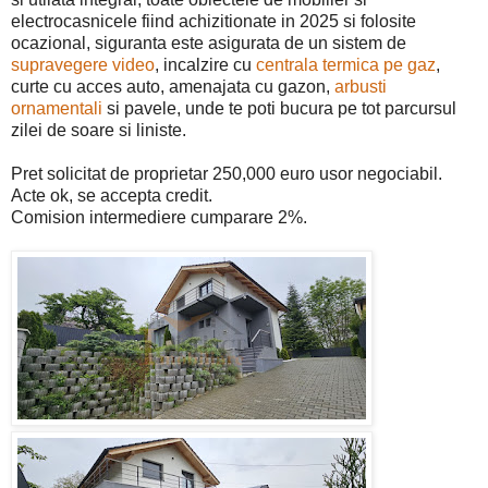
electrocasnicele fiind achizitionate in 2025 si folosite
ocazional, siguranta este asigurata de un sistem de
supravegere video
, incalzire cu
centrala termica pe gaz
,
curte cu acces auto, amenajata cu gazon,
arbusti
ornamentali
si pavele, unde te poti bucura pe tot parcursul
zilei de soare si liniste.
Pret solicitat de proprietar 250,000 euro usor negociabil.
Acte ok, se accepta credit.
Comision intermediere cumparare 2%.