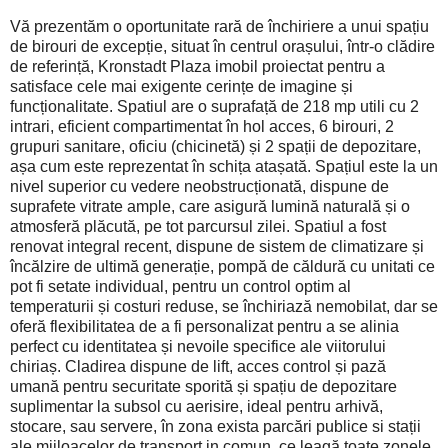
Vă prezentăm o oportunitate rară de închiriere a unui spațiu
de birouri de excepție, situat în centrul orașului, într-o clădire
de referință, Kronstadt Plaza imobil proiectat pentru a
satisface cele mai exigente cerințe de imagine și
funcționalitate. Spatiul are o suprafață de 218 mp utili cu 2
intrari, eficient compartimentat în hol acces, 6 birouri, 2
grupuri sanitare, oficiu (chicinetă) și 2 spații de depozitare,
așa cum este reprezentat în schița atașată. Spațiul este la un
nivel superior cu vedere neobstrucționată, dispune de
suprafete vitrate ample, care asigură lumină naturală și o
atmosferă plăcută, pe tot parcursul zilei. Spatiul a fost
renovat integral recent, dispune de sistem de climatizare și
încălzire de ultimă generație, pompă de căldură cu unitati ce
pot fi setate individual, pentru un control optim al
temperaturii și costuri reduse, se închiriază nemobilat, dar se
oferă flexibilitatea de a fi personalizat pentru a se alinia
perfect cu identitatea și nevoile specifice ale viitorului
chiriaș. Cladirea dispune de lift, acces control și pază
umană pentru securitate sporită și spațiu de depozitare
suplimentar la subsol cu aerisire, ideal pentru arhivă,
stocare, sau servere, în zona exista parcări publice si stații
ale mijloacelor de transport in comun, ce leagă toate zonele