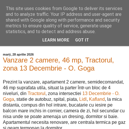
This site uses cookies from Google to deliver its services
Distinct Imobiliare
and to analyze traffic. Your IP address and user-agent are
shared with Google along with performance and security
metrics to ensure quality of service, generate usage
Adrian Cocis 0742 129 909 ; Vasile Baciu 0768 440 185
statistics, and to detect and address abuse.
LEARN MORE
GOT IT
▼
marți, 28 aprilie 2026
Vanzare 2 camere, 46 mp, Tractorul,
zona 13 Decembrie - O. Goga
Prezint la vanzare, apartament 2 camere, semidecomandat,
46 mp suprafata utila, situat la parter într-un bloc de 4
niveluri, din
Tractorul
, zona intersectiei
13 Decembrie - O.
Goga
, statie de autobuz, spital, piata,
Lidl
,
Kafland
, la mica
distanta, compus din hol intrare, bucatarie cu iesire pe
balcon mare inchis in cornier, camera de zi, hol secundar cu
nisa unde se poate amenaja un dresing, dormitor si baie.
Apartamentul necesita renovare, are centrala termica pe gaz
si geam termopan la dormitor.