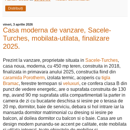
Distribuiți
vineri, 3 aprilie 2026
Casa moderna de vanzare, Sacele-
Turches, mobilata-utilata, finalizare
2025.
Prezint la vanzare, proprietate situata in
Sacele-Turches
,
casa noua, moderna, cu 450 mp teren, construita in 2018,
finalizata in primavara anului 2025, constructia fiind din
caramida Porotherm
, izolata termic, acoperis cu
tigla
Bramac
, ferestre termopan si
veluxuri
, ce confera clasa B din
punct de vedere energetic, are o suprafata construita de 130
mp, avand 90 mp suprafata utila compartimentati la parter in
camera de zi cu bucatarie deschisa si iesire pe o terasa de
20 mp, dormitor, baie de serviciu, debara si hol intrare iar la
mansarda dormitor matrimonial cu dresing si iesire pe
balcon, al doilea dormitor cu balcon si o baie. Casa are un
design modern punandu-se accent pe calitate, este mobilata
si utilata integral, toate obiectele de mobilier si